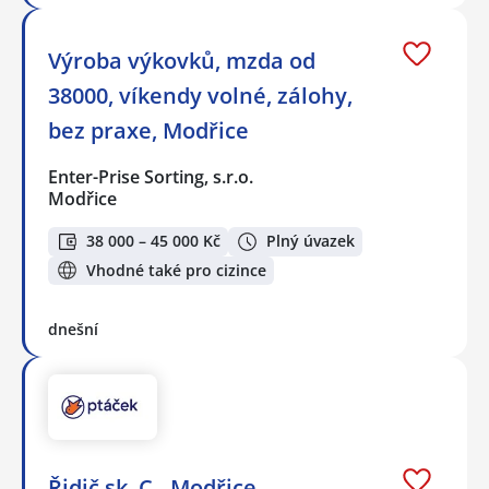
Výroba výkovků, mzda od
38000, víkendy volné, zálohy,
bez praxe, Modřice
Enter-Prise Sorting, s.r.o.
Modřice
38 000 – 45 000 Kč
Plný úvazek
Vhodné také pro cizince
dnešní
Řidič sk. C - Modřice