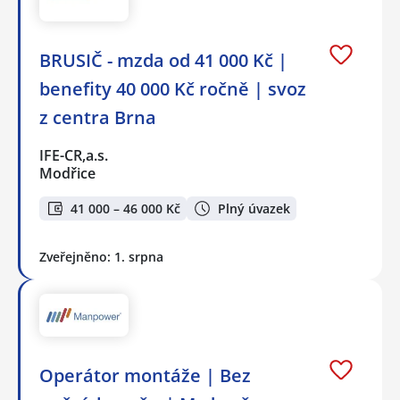
BRUSIČ - mzda od 41 000 Kč |
benefity 40 000 Kč ročně | svoz
z centra Brna
IFE-CR,a.s.
Modřice
41 000 – 46 000 Kč
Plný úvazek
Zveřejněno: 1. srpna
Operátor montáže | Bez