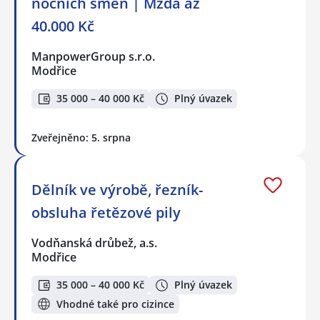
nočních směn | Mzda až
40.000 Kč
ManpowerGroup s.r.o.
Modřice
35 000 – 40 000 Kč
Plný úvazek
Zveřejněno: 5. srpna
Dělník ve výrobě, řezník-
obsluha řetězové pily
Vodňanská drůbež, a.s.
Modřice
35 000 – 40 000 Kč
Plný úvazek
Vhodné také pro cizince