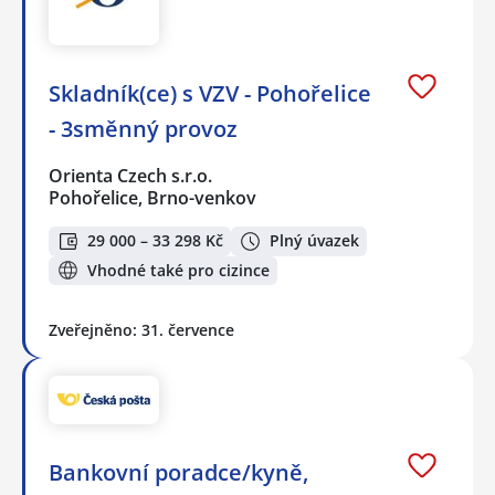
Skladník(ce) s VZV - Pohořelice
- 3směnný provoz
Orienta Czech s.r.o.
Pohořelice, Brno-venkov
29 000 – 33 298 Kč
Plný úvazek
Vhodné také pro cizince
Zveřejněno: 31. července
Bankovní poradce/kyně,