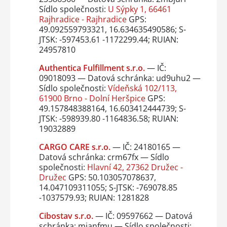
Sídlo společnosti:
U Sýpky 1, 66461
Rajhradice - Rajhradice
GPS:
49.092559793321, 16.634635490586; S-
JTSK: -597453.61 -1172299.44; RUIAN:
24957810
Authentica Fulfillment s.r.o.
— IČ:
09018093 — Datová schránka: ud9uhu2 —
Sídlo společnosti:
Vídeňská 102/113,
61900 Brno - Dolní Heršpice
GPS:
49.157848388164, 16.603412444739; S-
JTSK: -598939.80 -1164836.58; RUIAN:
19032889
CARGO CARE s.r.o.
— IČ: 24180165 —
Datová schránka: crm67fx — Sídlo
společnosti:
Hlavní 42, 27362 Družec -
Družec
GPS: 50.103057078637,
14.047109311055; S-JTSK: -769078.85
-1037579.93; RUIAN: 1281828
Cibostav s.r.o.
— IČ: 09597662 — Datová
schránka: mianfmu — Sídlo společnosti: