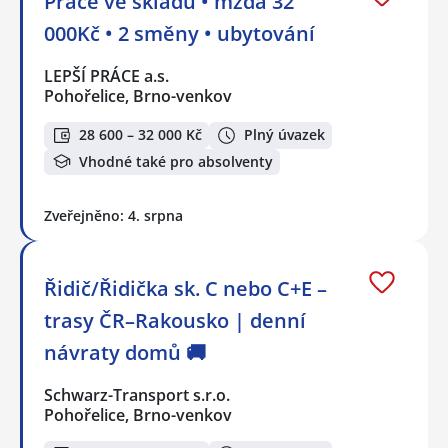
Práce ve skladu • mzda 32
000Kč • 2 směny • ubytování
LEPŠÍ PRÁCE a.s.
Pohořelice, Brno-venkov
28 600 – 32 000 Kč
Plný úvazek
Vhodné také pro absolventy
Zveřejněno: 4. srpna
Řidič/Řidička sk. C nebo C+E –
trasy ČR–Rakousko | denní
návraty domů 🚚
Schwarz-Transport s.r.o.
Pohořelice, Brno-venkov