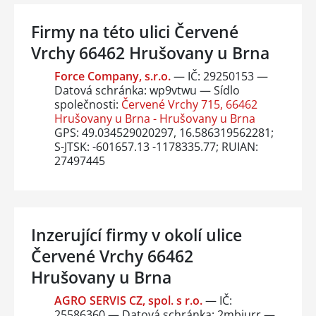
Firmy na této ulici Červené
Vrchy 66462 Hrušovany u Brna
Force Company, s.r.o.
— IČ: 29250153 —
Datová schránka: wp9vtwu — Sídlo
společnosti:
Červené Vrchy 715, 66462
Hrušovany u Brna - Hrušovany u Brna
GPS: 49.034529020297, 16.586319562281;
S-JTSK: -601657.13 -1178335.77; RUIAN:
27497445
Inzerující firmy v okolí ulice
Červené Vrchy 66462
Hrušovany u Brna
AGRO SERVIS CZ, spol. s r.o.
— IČ:
25586360 — Datová schránka: 2mbjurr —