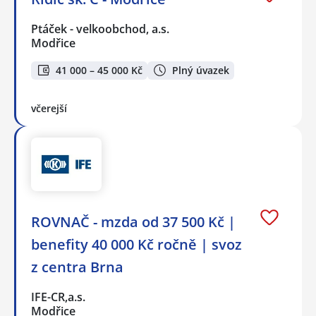
Ptáček - velkoobchod, a.s.
Modřice
41 000 – 45 000 Kč
Plný úvazek
včerejší
ROVNAČ - mzda od 37 500 Kč |
benefity 40 000 Kč ročně | svoz
z centra Brna
IFE-CR,a.s.
Modřice