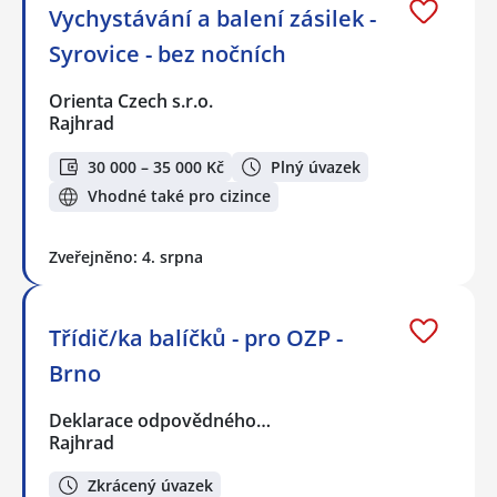
Vychystávání a balení zásilek -
Syrovice - bez nočních
Orienta Czech s.r.o.
Rajhrad
30 000 – 35 000 Kč
Plný úvazek
Vhodné také pro cizince
Zveřejněno: 4. srpna
Třídič/ka balíčků - pro OZP -
Brno
Deklarace odpovědného…
Rajhrad
Zkrácený úvazek