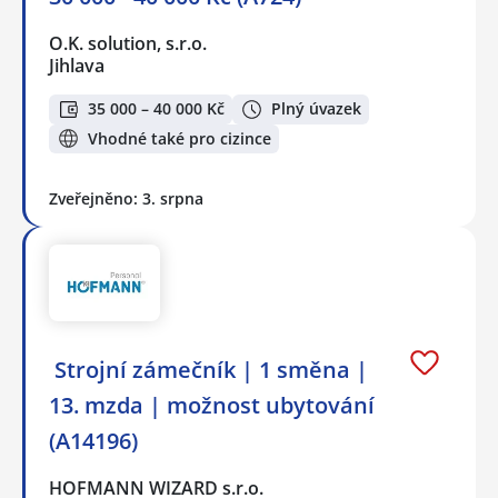
O.K. solution, s.r.o.
Jihlava
35 000 – 40 000 Kč
Plný úvazek
Vhodné také pro cizince
Zveřejněno: 3. srpna
️ Strojní zámečník | 1 směna |
13. mzda | možnost ubytování
(A14196)
HOFMANN WIZARD s.r.o.