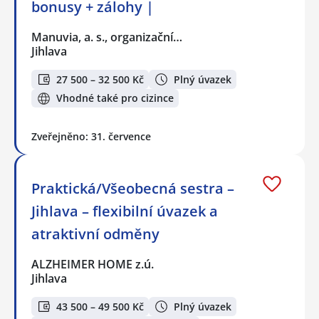
bonusy + zálohy |
Manuvia, a. s., organizační…
Jihlava
27 500 – 32 500 Kč
Plný úvazek
Vhodné také pro cizince
Zveřejněno: 31. července
Praktická/Všeobecná sestra –
Jihlava – flexibilní úvazek a
atraktivní odměny
ALZHEIMER HOME z.ú.
Jihlava
43 500 – 49 500 Kč
Plný úvazek