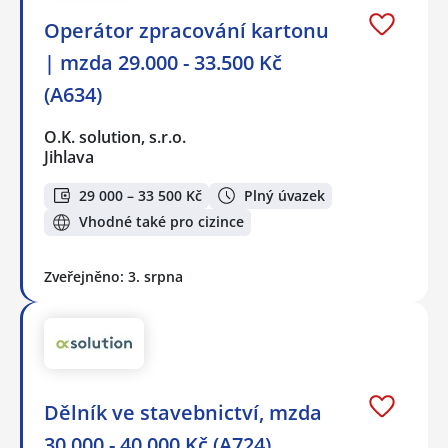
Operátor zpracování kartonu
| mzda 29.000 - 33.500 Kč
(A634)
O.K. solution, s.r.o.
Jihlava
29 000 – 33 500 Kč
Plný úvazek
Vhodné také pro cizince
Zveřejněno: 3. srpna
Dělník ve stavebnictví, mzda
30 000 - 40 000 Kč (A724)