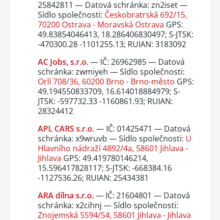
25842811 — Datová schránka: zn2iset —
Sídlo společnosti:
Českobratrská 692/15,
70200 Ostrava - Moravská Ostrava
GPS:
49.83854046413, 18.286406830497; S-JTSK:
-470300.28 -1101255.13; RUIAN: 3183092
AC Jobs, s.r.o.
— IČ: 26962985 — Datová
schránka: zwmiyeh — Sídlo společnosti:
Orlí 708/36, 60200 Brno - Brno-město
GPS:
49.194550833709, 16.614018884979; S-
JTSK: -597732.33 -1160861.93; RUIAN:
28324412
APL CARS s.r.o.
— IČ: 01425471 — Datová
schránka: x9wruvb — Sídlo společnosti:
U
Hlavního nádraží 4892/4a, 58601 Jihlava -
Jihlava
GPS: 49.419780146214,
15.596417828117; S-JTSK: -668384.16
-1127536.26; RUIAN: 25434381
ARA dílna s.r.o.
— IČ: 21604801 — Datová
schránka: x2cihnj — Sídlo společnosti:
Znojemská 5594/54, 58601 Jihlava - Jihlava