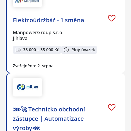
Elektroúdržbář - 1 směna
ManpowerGroup s.r.o.
Jihlava
33 000 – 35 000 Kč
Plný úvazek
Zveřejněno: 2. srpna
⋙🚀 Technicko-obchodní
zástupce | Automatizace
výroby⋘