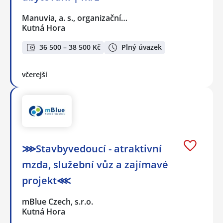
Manuvia, a. s., organizační…
Kutná Hora
36 500 – 38 500 Kč
Plný úvazek
včerejší
⋙Stavbyvedoucí - atraktivní
mzda, služební vůz a zajímavé
projekt⋘
mBlue Czech, s.r.o.
Kutná Hora