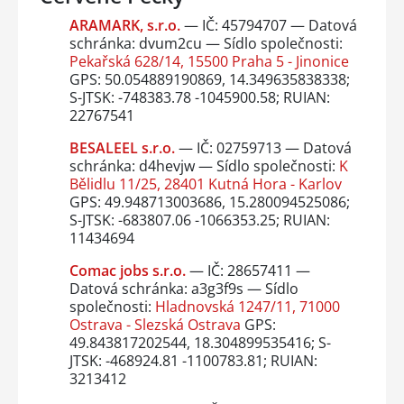
ARAMARK, s.r.o.
— IČ: 45794707 — Datová
schránka: dvum2cu — Sídlo společnosti:
Pekařská 628/14, 15500 Praha 5 - Jinonice
GPS: 50.054889190869, 14.349635838338;
S-JTSK: -748383.78 -1045900.58; RUIAN:
22767541
BESALEEL s.r.o.
— IČ: 02759713 — Datová
schránka: d4hevjw — Sídlo společnosti:
K
Bělidlu 11/25, 28401 Kutná Hora - Karlov
GPS: 49.948713003686, 15.280094525086;
S-JTSK: -683807.06 -1066353.25; RUIAN:
11434694
Comac jobs s.r.o.
— IČ: 28657411 —
Datová schránka: a3g3f9s — Sídlo
společnosti:
Hladnovská 1247/11, 71000
Ostrava - Slezská Ostrava
GPS:
49.843817202544, 18.304899535416; S-
JTSK: -468924.81 -1100783.81; RUIAN:
3213412