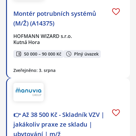
Montér potrubních systémů
(M/Ž) (A14375)
HOFMANN WIZARD s.r.o.
Kutná Hora
50 000 – 90 000 Kč
Plný úvazek
Zveřejněno: 3. srpna
👉 Až 38 500 Kč - Skladník VZV |
jakákoliv praxe ze skladu |
ubytování | m/ž