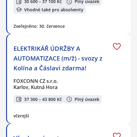
30 600 – 37 100 Kč
Plný úvazek
Vhodné také pro absolventy
Zveřejněno: 30. července
ELEKTRIKÁŘ ÚDRŽBY A
AUTOMATIZACE (m/ž) - svozy z
Kolína a Čáslavi zdarma!
FOXCONN CZ s.r.o.
Karlov, Kutná Hora
37 300 – 43 800 Kč
Plný úvazek
včerejší