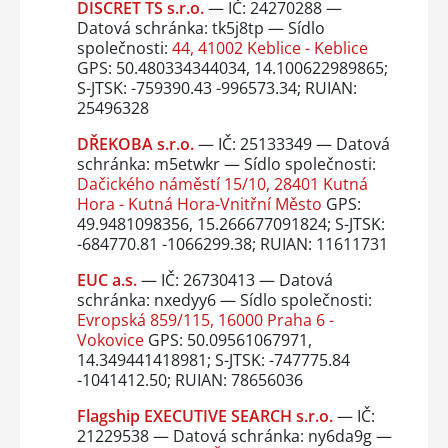
DISCRET TS s.r.o.
— IČ: 24270288 —
Datová schránka: tk5j8tp — Sídlo
společnosti:
44, 41002 Keblice - Keblice
GPS: 50.480334344034, 14.100622989865;
S-JTSK: -759390.43 -996573.34; RUIAN:
25496328
DŘEKOBA s.r.o.
— IČ: 25133349 — Datová
schránka: m5etwkr — Sídlo společnosti:
Dačického náměstí 15/10, 28401 Kutná
Hora - Kutná Hora-Vnitřní Město
GPS:
49.9481098356, 15.266677091824; S-JTSK:
-684770.81 -1066299.38; RUIAN: 11611731
EUC a.s.
— IČ: 26730413 — Datová
schránka: nxedyy6 — Sídlo společnosti:
Evropská 859/115, 16000 Praha 6 -
Vokovice
GPS: 50.09561067971,
14.349441418981; S-JTSK: -747775.84
-1041412.50; RUIAN: 78656036
Flagship EXECUTIVE SEARCH s.r.o.
— IČ:
21229538 — Datová schránka: ny6da9g —