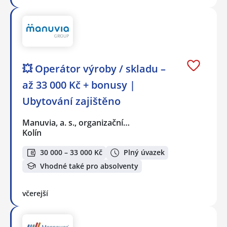
💥 Operátor výroby / skladu –
až 33 000 Kč + bonusy |
Ubytování zajištěno
Manuvia, a. s., organizační…
Kolín
30 000 – 33 000 Kč
Plný úvazek
Vhodné také pro absolventy
včerejší