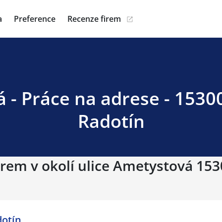
a
Preference
Recenze firem
 - Práce na adrese - 15300
Radotín
irem v okolí ulice Ametystová 153
dotín