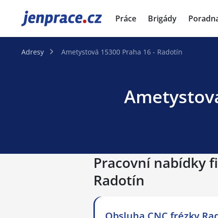
JenPráce.cz
Práce
Brigády
Poradn
Adresy
Ametystová 15300 Praha 16 - Radotín
Ametystová
Pracovní nabídky f
Radotín
Obsluha CNC frézky Ra