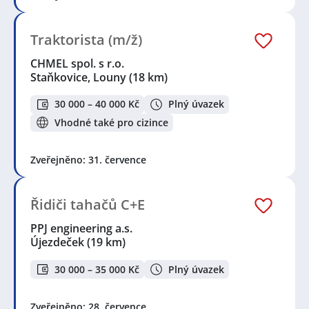
Traktorista (m/ž)
CHMEL spol. s r.o.
Staňkovice, Louny
(18 km)
30 000 – 40 000 Kč
Plný úvazek
Vhodné také pro cizince
Zveřejněno: 31. července
Řidiči tahačů C+E
PPJ engineering a.s.
Újezdeček
(19 km)
30 000 – 35 000 Kč
Plný úvazek
Zveřejněno: 28. července