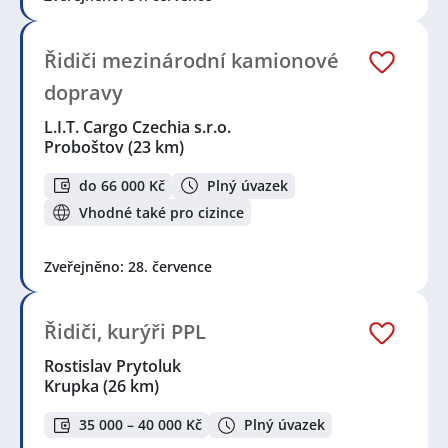
Řidiči mezinárodní kamionové
dopravy
L.I.T. Cargo Czechia s.r.o.
Proboštov
(23 km)
do 66 000 Kč
Plný úvazek
Vhodné také pro cizince
Zveřejněno: 28. července
Řidiči, kurýři PPL
Rostislav Prytoluk
Krupka
(26 km)
35 000 – 40 000 Kč
Plný úvazek