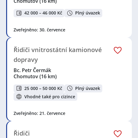
Chomutov
(16 km)
42 000 – 46 000 Kč
Plný úvazek
Zveřejněno: 30. července
Řidiči vnitrostátní kamionové
dopravy
Bc. Petr Čermák
Chomutov
(16 km)
25 000 – 50 000 Kč
Plný úvazek
Vhodné také pro cizince
Zveřejněno: 21. července
Řidiči