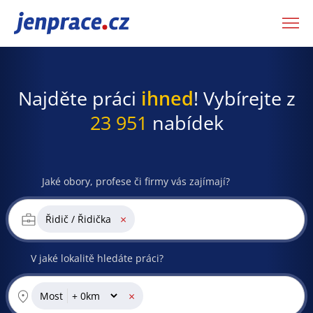
JenPráce.cz
Najděte práci
ihned
! Vybírejte z
23 951
nabídek
Jaké obory, profese či firmy vás zajímají?
×
Řidič / Řidička
V jaké lokalitě hledáte práci?
×
Most