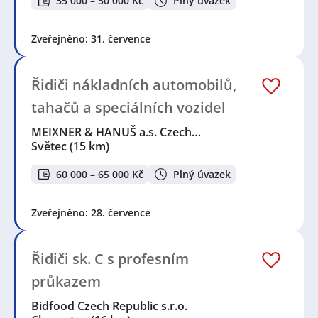
35 000 – 50 000 Kč
Plný úvazek
Proboštov
,
Krupka
,
Sulejovice
,
Hříškov
,
Prackovice
nad Labem
,
Peruc
,
Lovosice
,
Chlumec, okres Ústí nad
Labem
,
Libochovice
,
Ústí nad Labem
,
Blšany
,
Zveřejněno: 31. července
Klášterec nad Ohří
,
Žitenice
,
Nové Dvory, okres
Litoměřice
,
Kněževes, okres Rakovník
,
Nové Strašecí
,
Slaný
,
Roudnice nad Labem
,
Dobkovice
,
Libušín
,
Řidiči nákladních automobilů,
Tuchlovice
,
Petrovice, okres Rakovník
,
Děčín
tahačů a speciálních vozidel
MEIXNER & HANUŠ a.s. Czech…
Světec
(15 km)
60 000 – 65 000 Kč
Plný úvazek
Zveřejněno: 28. července
Řidiči sk. C s profesním
průkazem
Bidfood Czech Republic s.r.o.