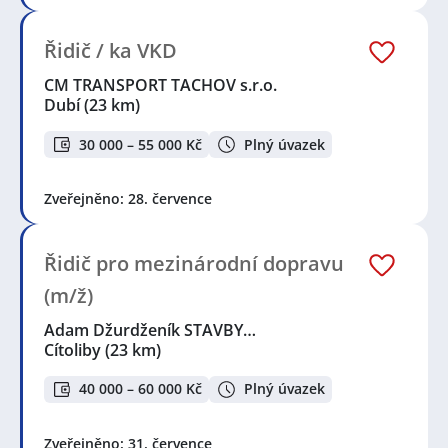
Řidič / ka VKD
CM TRANSPORT TACHOV s.r.o.
Dubí
(23 km)
30 000 – 55 000 Kč
Plný úvazek
Zveřejněno: 28. července
Řidič pro mezinárodní dopravu
(m/ž)
Adam Džurdženík STAVBY…
Cítoliby
(23 km)
40 000 – 60 000 Kč
Plný úvazek
Zveřejněno: 31. července