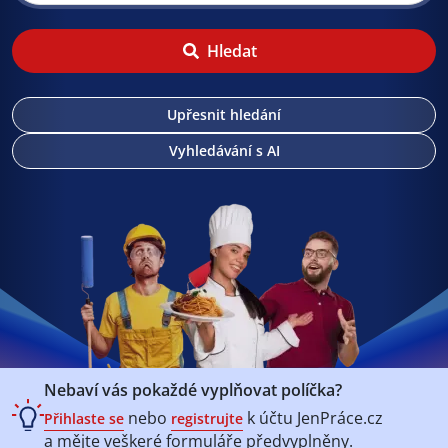
Hledat
Upřesnit hledání
Vyhledávání s AI
Nebaví vás pokaždé vyplňovat políčka?
nebo
k účtu
JenPráce.cz
Přihlaste se
registrujte
a mějte veškeré
formuláře předvyplněny.