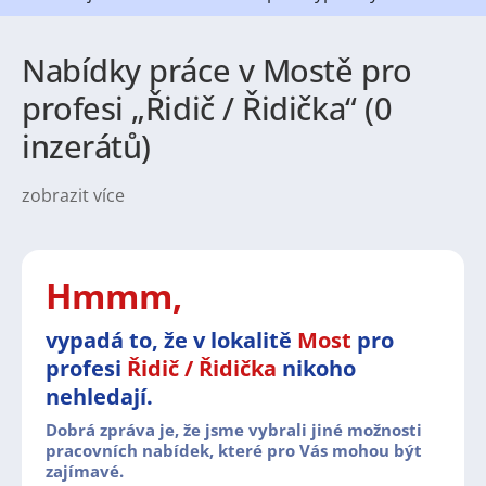
Nabídky práce v Mostě pro
profesi „Řidič / Řidička“ (0
inzerátů)
zobrazit více
Práce v Mostě nabízí širokou škálu možností pro
uchazeče z různých oborů. Tradičně silné postavení
má průmysl a výroba, kde se uplatní jak kvalifikovaní
pracovníci, tak i ti, kteří hledají manuální zaměstnání.
Hmmm,
Stále více se zde rozvíjí také služby, logistika a
stavebnictví, což otevírá prostor pro administrativní i
vypadá to, že v lokalitě
Most
pro
technicky zaměřené pozice. Pracovní nabídky v Mostě
profesi
Řidič / Řidička
nikoho
jsou proto pestré a nabízejí příležitosti jak pro
zkušené odborníky, tak pro absolventy nebo
nehledají.
uchazeče hledající stabilní práci v regionu.
Dobrá zpráva je, že jsme vybrali jiné možnosti
Most je město, které spojuje průmyslový charakter s
pracovních nabídek, které pro Vás mohou být
zajímavé.
moderním životním stylem. Najdete tu dostatek