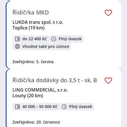
Řidič/ka MKD
LUKDA trans spol. s r.o.
Teplice
(19 km)
do 22 400 Kč
Plný úvazek
Vhodné také pro cizince
Zveřejněno: 5. června
Řidič/ka dodávky do 3,5 t - sk. B
LING COMMERCIAL, s.r.o.
Louny
(20 km)
40 000 – 50 000 Kč
Plný úvazek
Zveřejněno: 29. července