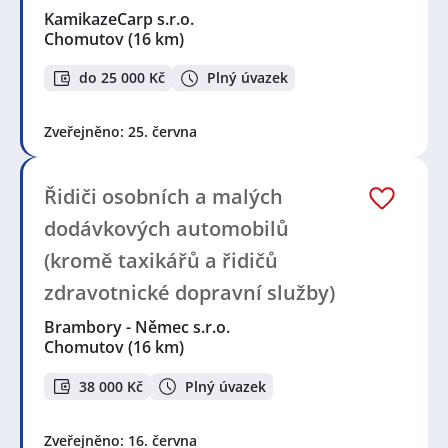
KamikazeCarp s.r.o.
Chomutov
(16 km)
do 25 000 Kč
Plný úvazek
Zveřejněno: 25. června
Řidiči osobních a malých
dodávkových automobilů
(kromě taxikářů a řidičů
zdravotnické dopravní služby)
Brambory - Němec s.r.o.
Chomutov
(16 km)
38 000 Kč
Plný úvazek
Zveřejněno: 16. června