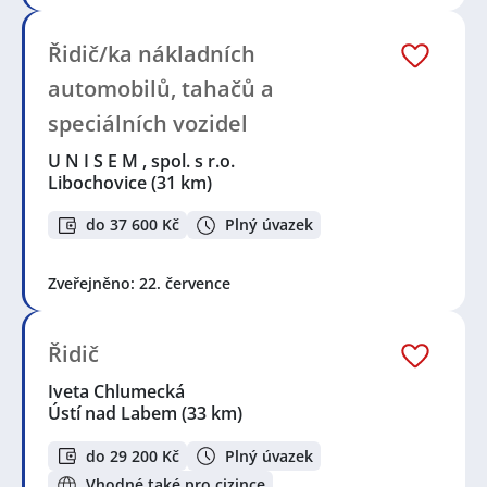
Řidič/ka nákladních
automobilů, tahačů a
speciálních vozidel
U N I S E M , spol. s r.o.
Libochovice
(31 km)
do 37 600 Kč
Plný úvazek
Zveřejněno: 22. července
Řidič
Iveta Chlumecká
Ústí nad Labem
(33 km)
do 29 200 Kč
Plný úvazek
Vhodné také pro cizince