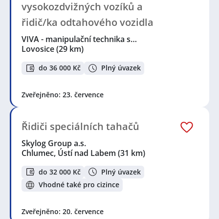
vysokozdvižných vozíků a
řidič/ka odtahového vozidla
VIVA - manipulační technika s…
Lovosice
(29 km)
do 36 000 Kč
Plný úvazek
Zveřejněno: 23. července
Řidiči speciálních tahačů
Skylog Group a.s.
Chlumec, Ústí nad Labem
(31 km)
do 32 000 Kč
Plný úvazek
Vhodné také pro cizince
Zveřejněno: 20. července