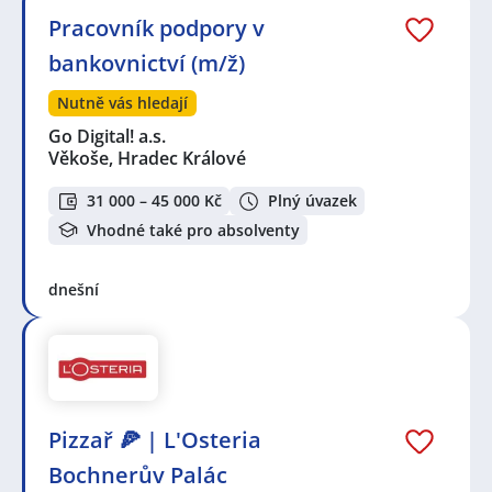
Pracovník podpory v
bankovnictví (m/ž)
Nutně vás hledají
Go Digital! a.s.
Věkoše, Hradec Králové
31 000 – 45 000 Kč
Plný úvazek
Vhodné také pro absolventy
dnešní
Pizzař 🍕 | L'Osteria
Bochnerův Palác