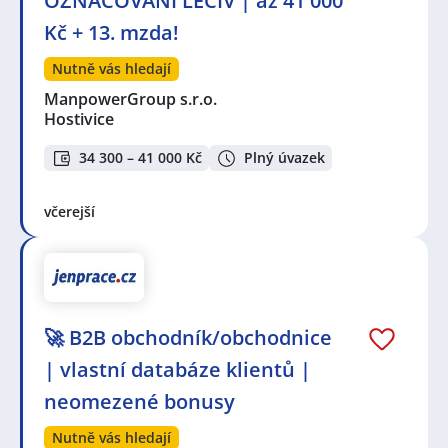
OZNAČOVÁNÍ LÉČIV | až 41 000
Kč + 13. mzda!
Nutně vás hledají
ManpowerGroup s.r.o.
Hostivice
34 300 – 41 000 Kč
Plný úvazek
včerejší
🚀 B2B obchodník/obchodnice
| vlastní databáze klientů |
neomezené bonusy
Nutně vás hledají