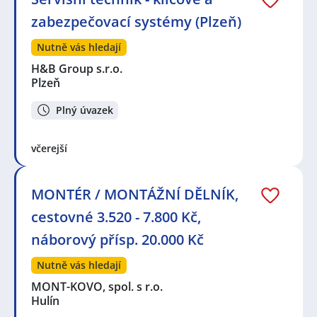
zabezpečovací systémy (Plzeň)
Nutně vás hledají
H&B Group s.r.o.
Plzeň
Plný úvazek
včerejší
MONTÉR / MONTÁŽNÍ DĚLNÍK,
cestovné 3.520 - 7.800 Kč,
náborový přísp. 20.000 Kč
Nutně vás hledají
MONT-KOVO, spol. s r.o.
Hulín