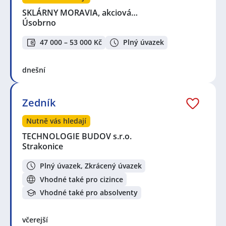
SKLÁRNY MORAVIA, akciová…
Úsobrno
47 000 – 53 000 Kč
Plný úvazek
dnešní
Zedník
Nutně vás hledají
TECHNOLOGIE BUDOV s.r.o.
Strakonice
Plný úvazek, Zkrácený úvazek
Vhodné také pro cizince
Vhodné také pro absolventy
včerejší