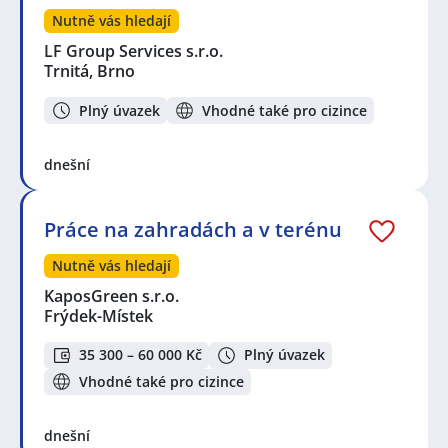
Nutně vás hledají
LF Group Services s.r.o.
Trnitá, Brno
Plný úvazek
Vhodné také pro cizince
dnešní
Práce na zahradách a v terénu
Nutně vás hledají
KaposGreen s.r.o.
Frýdek-Místek
35 300 – 60 000 Kč
Plný úvazek
Vhodné také pro cizince
dnešní