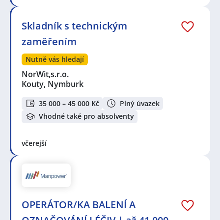
Skladník s technickým
zaměřením
Nutně vás hledají
NorWit,s.r.o.
Kouty, Nymburk
35 000 – 45 000 Kč
Plný úvazek
Vhodné také pro absolventy
včerejší
OPERÁTOR/KA BALENÍ A