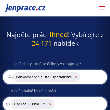
JenPráce.cz
Najděte práci
ihned
! Vybírejte z
24 171
nabídek
Jaké obory, profese či firmy vás zajímají?
×
Bankovní specialista / specialistka
V jaké lokalitě hledáte práci?
×
Liberec