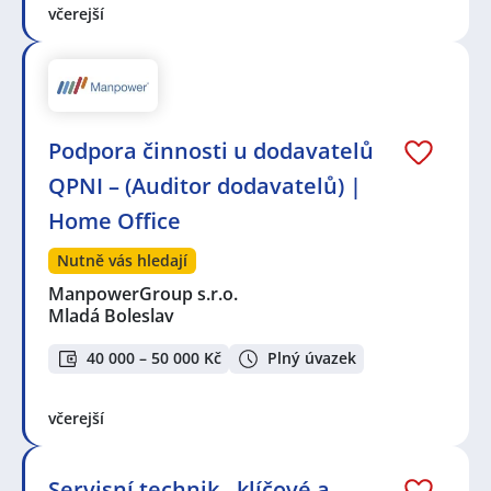
včerejší
Podpora činnosti u dodavatelů
QPNI – (Auditor dodavatelů) |
Home Office
Nutně vás hledají
ManpowerGroup s.r.o.
Mladá Boleslav
40 000 – 50 000 Kč
Plný úvazek
včerejší
Servisní technik - klíčové a