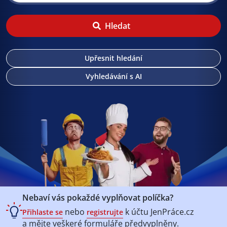
Hledat
Upřesnit hledání
Vyhledávání s AI
Nebaví vás pokaždé vyplňovat políčka?
nebo
k účtu
JenPráce.cz
Přihlaste se
registrujte
a mějte veškeré
formuláře předvyplněny.