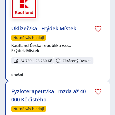
Uklízeč/ka - Frýdek Místek
Nutně vás hledají
Kaufland Česká republika v.o…
Frýdek-Místek
24 750 – 26 250 Kč
Zkrácený úvazek
dnešní
Fyzioterapeut/ka - mzda až 40
000 Kč čistého
Nutně vás hledají