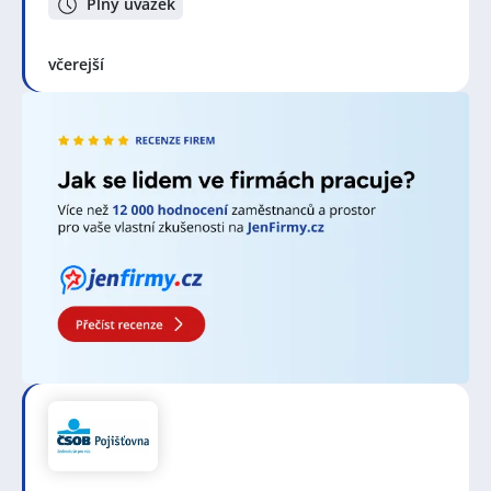
schopný analyzovat a vyhodnocovat finanční situace
Plný úvazek
klientů a přizpůsobit své rady a řešení jejich
individuálním potřebám.
včerejší
Specialista na bankovní produkty potřebuje vybavení,
které mu umožní efektivně komunikovat a pracovat s
klienty. Patří sem počítač s připojením k internetu,
telefon, tiskárna a další běžné kancelářské vybavení.
Důležité je také mít přístup k bankovním informačním
systémům a nástrojům pro správu finančních
transakcí a analýzu dat.
Profese baví lidi, kteří mají zájem o finanční oblast a
rádi pracují s lidmi. Baví je pomoc ostatním s jejich
finančními potřebami a cíli. Mají radost z toho, když
mohou klientům poskytnout kvalitní poradenství a
pomoci jim s jejich finančními rozhodnutími. Také si
užívají výzvy spojené s dynamickým prostředím
bankovnictví a neustále se rozvíjejícím trhem
finančních služeb.
Bankovní specialisté pracují v různých institucích, jako
jsou banky, finanční instituce, investiční společnosti