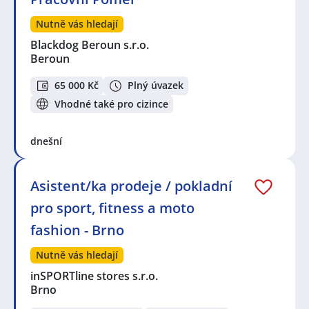
Nutně vás hledají
Blackdog Beroun s.r.o.
Beroun
65 000 Kč
Plný úvazek
Vhodné také pro cizince
dnešní
Asistent/ka prodeje / pokladní
pro sport, fitness a moto
fashion - Brno
Nutně vás hledají
inSPORTline stores s.r.o.
Brno