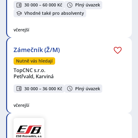
30 000 – 60 000 Kč
Plný úvazek
Vhodné také pro absolventy
včerejší
Zámečník (Ž/M)
Nutně vás hledají
TopCNC s.r.o.
Petřvald, Karviná
30 000 – 36 000 Kč
Plný úvazek
včerejší