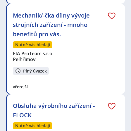
Mechanik/-čka dílny vývoje
strojních zařízení - mnoho
benefitů pro vás.
Nutně vás hledají
FIA ProTeam s.r.o.
Pelhřimov
Plný úvazek
včerejší
Obsluha výrobního zařízení -
FLOCK
Nutně vás hledají