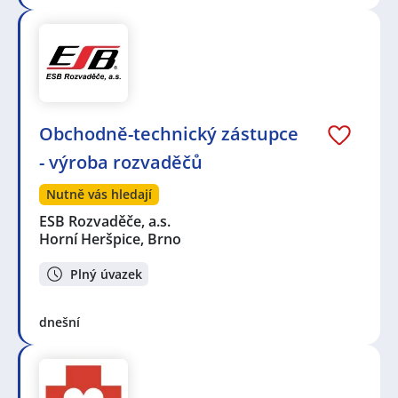
Obchodně-technický zástupce
- výroba rozvaděčů
Nutně vás hledají
ESB Rozvaděče, a.s.
Horní Heršpice, Brno
Plný úvazek
dnešní