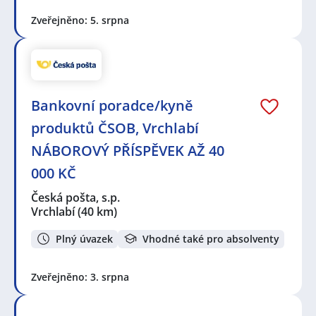
asistent / asistentka
,
Referent / Referentka
,
Pokladní
,
Zveřejněno: 5. srpna
Obchodní zástupce / zástupkyně
Seznam lokalit v zobrazených inzerátech:
Celá ČR
,
Turnov
,
Mnichovo Hradiště
,
Mladá Boleslav
,
Jičín
,
Česká Lípa
,
Vrchlabí
,
Semily
Bankovní poradce/kyně
produktů ČSOB, Vrchlabí
NÁBOROVÝ PŘÍSPĚVEK AŽ 40
000 KČ
Česká pošta, s.p.
Vrchlabí
(40 km)
Plný úvazek
Vhodné také pro absolventy
Zveřejněno: 3. srpna