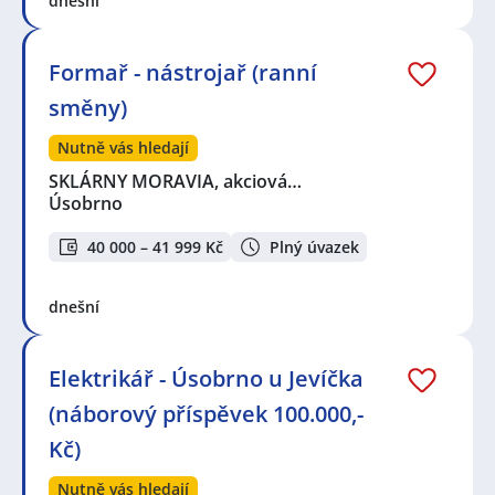
dnešní
Formař - nástrojař (ranní
směny)
Nutně vás hledají
SKLÁRNY MORAVIA, akciová…
Úsobrno
40 000 – 41 999 Kč
Plný úvazek
dnešní
Elektrikář - Úsobrno u Jevíčka
(náborový příspěvek 100.000,-
Kč)
Nutně vás hledají