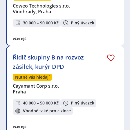
Coweo Technologies s.r.o.
Vinohrady, Praha
30 000 – 90 000 Kč
Plný úvazek
včerejší
Řidič skupiny B na rozvoz
zásilek, kurýr DPD
Nutně vás hledají
Cayamant Corp s.r.o.
Praha
40 000 – 50 000 Kč
Plný úvazek
Vhodné také pro cizince
včerejší