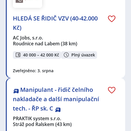
HLEDÁ SE ŘIDIČ VZV (40-42.000
Kč)
AC Jobs, s.r.o.
Roudnice nad Labem
(38 km)
40 000 – 42 000 Kč
Plný úvazek
Zveřejněno: 3. srpna
🛺 Manipulant - řidič čelního
nakladače a další manipulační
tech. - ŘP sk. C 🛺
PRAKTIK system s.r.o.
Stráž pod Ralskem
(43 km)