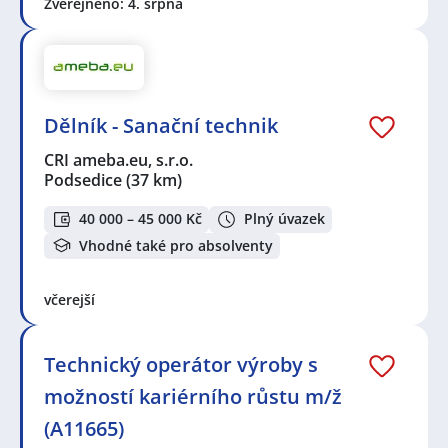
Zveřejněno: 4. srpna
Dělník - Sanační technik
CRI ameba.eu, s.r.o.
Podsedice
(37 km)
40 000 – 45 000 Kč
Plný úvazek
Vhodné také pro absolventy
včerejší
Technický operátor výroby s
možností kariérního růstu m/ž
(A11665)