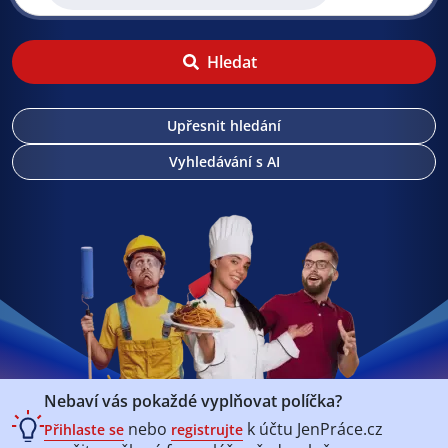
Hledat
Upřesnit hledání
Vyhledávání s AI
Nebaví vás pokaždé vyplňovat políčka?
nebo
k účtu
JenPráce.cz
Přihlaste se
registrujte