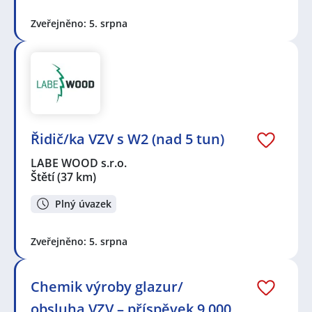
Zveřejněno: 5. srpna
Řidič/ka VZV s W2 (nad 5 tun)
LABE WOOD s.r.o.
Štětí
(37 km)
Plný úvazek
Zveřejněno: 5. srpna
Chemik výroby glazur/
obsluha VZV – příspěvek 9 000