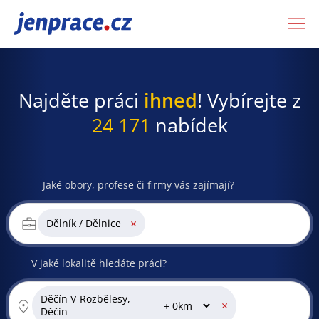
JenPráce.cz
Najděte práci
ihned
! Vybírejte z
24 171
nabídek
Jaké obory, profese či firmy vás zajímají?
×
Dělník / Dělnice
V jaké lokalitě hledáte práci?
Děčín V-Rozbělesy,
×
Děčín