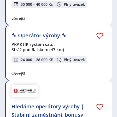
30 000 – 40 000 Kč
Plný úvazek
včerejší
🔧 Operátor výroby 🔧
PRAKTIK system s.r.o.
Stráž pod Ralskem
(43 km)
24 000 – 28 000 Kč
Plný úvazek
včerejší
Hledáme operátory výroby |
Stabilní zaměstnání, bonusy