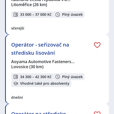
Litoměřice
(26 km)
33 000 – 37 000 Kč
Plný úvazek
včerejší
Operátor - seřizovač na
středisku lisování
Aoyama Automotive Fasteners…
Lovosice
(30 km)
34 300 – 42 300 Kč
Plný úvazek
Vhodné také pro absolventy
dnešní
Operátor na středisko