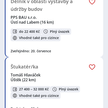
Dělník v oblasti výstavby a
údržby budov
PPS BAU s.r.o.
Ústí nad Labem
(16 km)
do 22 400 Kč
Plný úvazek
Vhodné také pro cizince
Zveřejněno: 20. července
Štukatér/ka
Tomáš Hlaváček
Úštěk
(22 km)
27 400 – 32 000 Kč
Plný úvazek
Vhodné také pro cizince