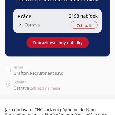
Práce
2198 nabídek
Ostrava
Zobrazit
Zobrazit všechny nabídky
Firma
Grafton Recruitment s.r.o.
Lokalita
Ostrava
Zobrazit na mapě
Jako dodavatel CNC zařízení přijmeme do týmu
Servisního technika, který nám pomůže s péčí o naše