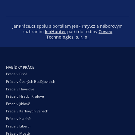
JenPráce.cz
spolu s portálem
JenFirmy.cz
a náborovým
rozhraním
JenHunter
patří do rodiny
Coweo
Technologies, s. r. o.
NABÍDKY PRÁCE
Práce v Brně
Práce v Českých Budějovicích
Práce v Havířově
Práce v Hradci Králové
Práce v Jihlavě
Práce v Karlových Varech
Práce v Kladně
Práce v Liberci
Práce v Mostě