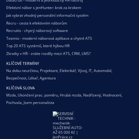
Datacruit - moderní a jednoduchý HR nástroj
Efektivní nábor s jenHunter: krok za krokem
Jak vybrat vhodný personální informační systém
Recru - cesta k efektivním náborům
Recruitis - chytrý náborový software
Teamio - moderní náborová aplikace a chytré ATS
Top 20 ATS systémů, které hýbou HR
Zkratky v HR - znáte rozdíly mezi ATS, CRM, LMS?
KLÍČOVÉ TERMÍNY
Na dobu neurčitou
,
Projektant
,
Elektrikář
,
Vývoj
,
IT
,
Automobil
,
Bezpečnost
,
Lékař
,
Agentura
KLÍČOVÁ SLOVA
Mzda
,
Ukončení prac. poměru
,
Hrubá mzda
,
Nadřízený
,
Hodnocení
,
Pochvala
,
Jsem personalista