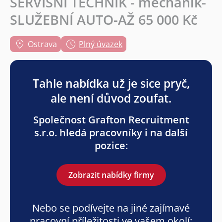
SERVISNÍ TECHNIK - mechanik-
SLUŽEBNÍ AUTO-AŽ 65 000 Kč
Ostrava
Plný úvazek
Tahle nabídka už je sice pryč,
ale není důvod zoufat.
Společnost Grafton Recruitment
s.r.o. hledá pracovníky i na další
pozice:
Zobrazit nabídky firmy
Nebo se podívejte na jiné zajímavé
pracovní příležitosti ve vašem okolí: