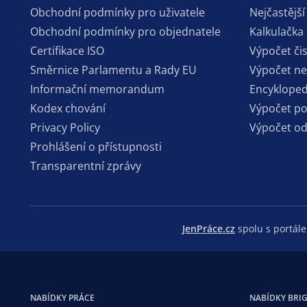
Obchodní podmínky pro uživatele
Nejčastější
Obchodní podmínky pro objednatele
Kalkulačka
Certifikace ISO
Výpočet či
Směrnice Parlamentu a Rady EU
Výpočet n
Informační memorandum
Encykloped
Kodex chování
Výpočet p
Privacy Policy
Výpočet o
Prohlášení o přístupnosti
Transparentní zprávy
JenPráce.cz
spolu s portá
NABÍDKY PRÁCE
NABÍDKY BRI