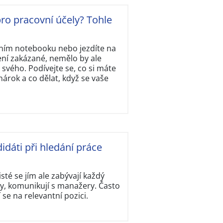
ro pracovní účely? Tohle
tním notebooku nebo jezdíte na
ení zakázané, nemělo by ale
svého. Podívejte se, co si máte
rok a co dělat, když se vaše
idáti při hledání práce
isté se jím ale zabývají každý
y, komunikují s manažery. Často
í se na relevantní pozici.