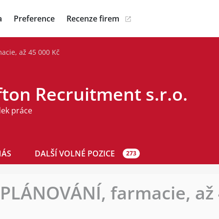
a
Preference
Recenze firem
acie, až 45 000 Kč
ton Recruitment s.r.o.
dek práce
NÁS
DALŠÍ VOLNÉ POZICE
273
PLÁNOVÁNÍ, farmacie, až 