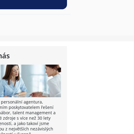
nás
 personální agentura,
ním poskytovatelem řešení
nábor, talent management a
é zdroje s více než 30 lety
ností, a jako takoví jsme
ou z největších nezávislých