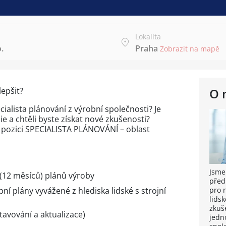
Lokalita
.
Praha
Zobrazit na mapě
epšit?
O 
ialista plánování z výrobní společnosti? Je
e a chtěli byste získat nové zkušenosti?
pozici SPECIALISTA PLÁNOVÁNÍ – oblast
Jsme
(12 měsíců) plánů výroby
před
pro 
ní plány vyvážené z hlediska lidské s strojní
lidsk
zkuše
tavování a aktualizace)
jedn