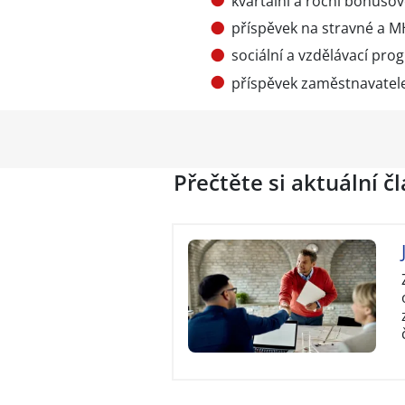
kvartální a roční bonuso
příspěvek na stravné a 
sociální a vzdělávací pro
příspěvek zaměstnavatele 
Přečtěte si aktuální č