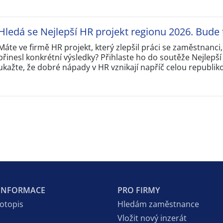
Hledá se Nejlepší HR projekt regionu 2026. Bude 
Máte ve firmě HR projekt, který zlepšil práci se zaměstnanci
přinesl konkrétní výsledky? Přihlaste ho do soutěže Nejlepš
ukažte, že dobré nápady v HR vznikají napříč celou republik
 INFORMACE
PRO FIRMY
votopis
Hledám zaměstnance
Vložit nový inzerát