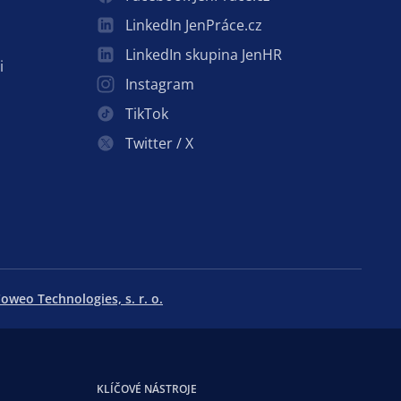
LinkedIn JenPráce.cz
LinkedIn skupina JenHR
i
Instagram
TikTok
Twitter / X
oweo Technologies, s. r. o.
KLÍČOVÉ NÁSTROJE