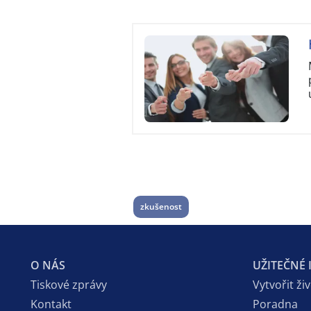
zkušenost
O NÁS
UŽITEČNÉ
Tiskové zprávy
Vytvořit ži
Kontakt
Poradna