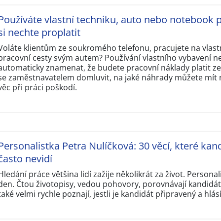
Používáte vlastní techniku, auto nebo notebook p
si nechte proplatit
Voláte klientům ze soukromého telefonu, pracujete na vlas
pracovní cesty svým autem? Používání vlastního vybavení n
automaticky znamenat, že budete pracovní náklady platit ze 
se zaměstnavatelem domluvit, na jaké náhrady můžete mít ná
věc při práci poškodí.
Personalistka Petra Nulíčková: 30 věcí, které kand
často nevidí
Hledání práce většina lidí zažije několikrát za život. Personal
den. Čtou životopisy, vedou pohovory, porovnávají kandidát
také velmi rychle poznají, jestli je kandidát připravený a hlás