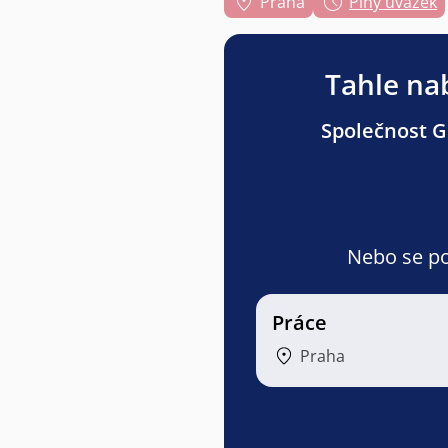
Praha
Plný úvazek
Tahle nab
Společnost Gr
Nebo se pod
Práce
Praha