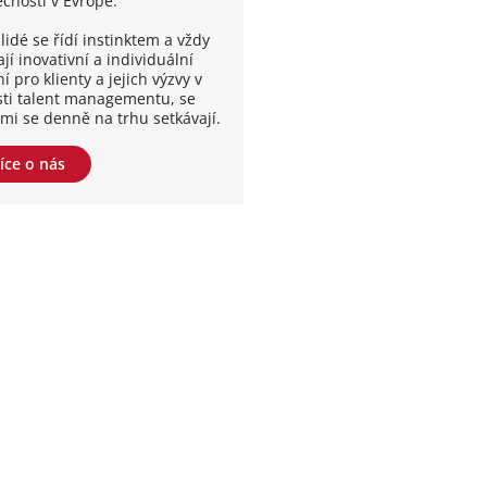
ečností v Evropě.
lidé se řídí instinktem a vždy
jí inovativní a individuální
í pro klienty a jejich výzvy v
sti talent managementu, se
ými se denně na trhu setkávají.
íce o nás