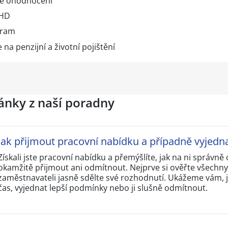
vé ohodnocení
MHD
gram
na penzijní a životní pojištění
lánky z naší poradny
Jak přijmout pracovní nabídku a případně vyjedn
Získali jste pracovní nabídku a přemýšlíte, jak na ni správn
okamžitě přijmout ani odmítnout. Nejprve si ověřte všechn
zaměstnavateli jasně sdělte své rozhodnutí. Ukážeme vám, j
čas, vyjednat lepší podmínky nebo ji slušně odmítnout.