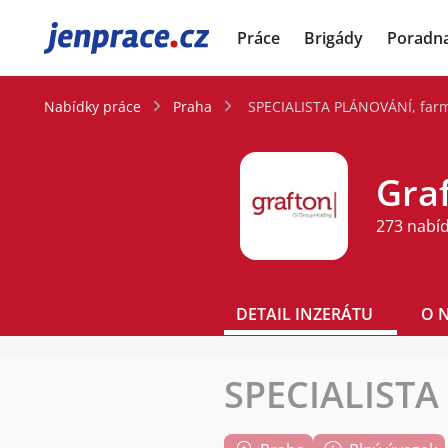
JenPráce.cz
Práce
Brigády
Poradn
Nabídky práce
Praha
SPECIALISTA PLÁNOVÁNÍ, farm
Graf
273 nabí
DETAIL INZERÁTU
O 
SPECIALISTA 