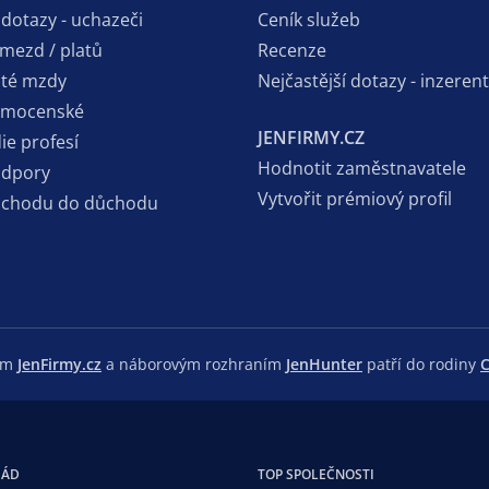
 dotazy - uchazeči
Ceník služeb
 mezd / platů
Recenze
sté mzdy
Nejčastější dotazy - inzerent
emocenské
JENFIRMY.CZ
ie profesí
Hodnotit zaměstnavatele
odpory
Vytvořit prémiový profil
dchodu do důchodu
lem
JenFirmy.cz
a náborovým rozhraním
JenHunter
patří do rodiny
C
GÁD
TOP SPOLEČNOSTI