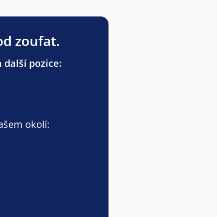
od zoufat.
 další pozice:
vašem okolí: