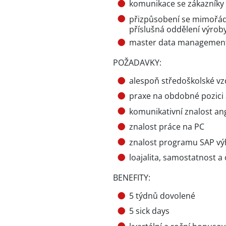
komunikace se zákazníky 
přizpůsobení se mimořád
příslušná oddělení výrob
master data managemen
POŽADAVKY:
alespoň středoškolské vz
praxe na obdobné pozici 
komunikativní znalost an
znalost práce na PC
znalost programu SAP v
loajalita, samostatnost a
BENEFITY:
5 týdnů dovolené
5 sick days