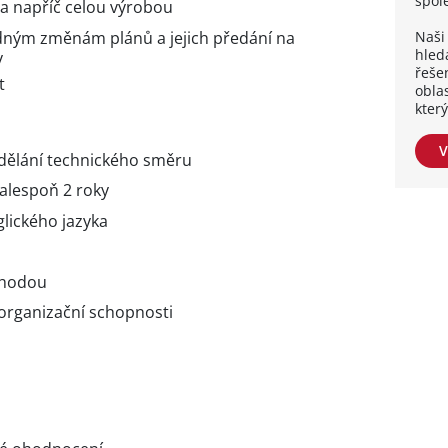
spol
a napříč celou výrobou
ným změnám plánů a jejich předání na
Naši 
hleda
y
řešen
t
obla
kter
V
dělání technického směru
alespoň 2 roky
glického jazyka
ýhodou
 organizační schopnosti