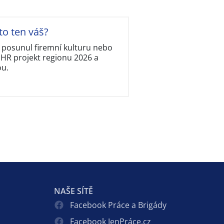
to ten váš?
, posunul firemní kulturu nebo
í HR projekt regionu 2026 a
ou.
NAŠE SÍTĚ
Facebook Práce a Brigády
Facebook JenPráce.cz