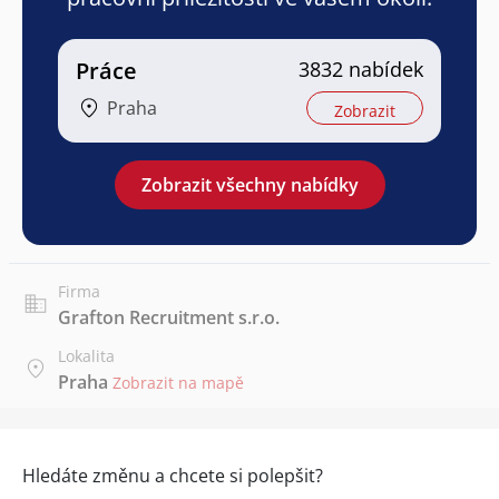
Práce
3832 nabídek
Praha
Zobrazit
Zobrazit všechny nabídky
Firma
Grafton Recruitment s.r.o.
Lokalita
Praha
Zobrazit na mapě
Hledáte změnu a chcete si polepšit?