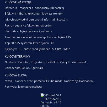
KLÍČOVÉ NÁSTROJE
Datacruit - moderní a jednoduchý HR nástroj
Efektivní nábor s jenHunter: krok za krokem
Jak vybrat vhodný personální informační systém
Recru - cesta k efektivním náborům
Recruitis - chytrý náborový software
Teamio - moderní náborová aplikace a chytré ATS
Top 20 ATS systémů, které hýbou HR
Zkratky v HR - znáte rozdíly mezi ATS, CRM, LMS?
KLÍČOVÉ TERMÍNY
Na dobu neurčitou
,
Projektant
,
Elektrikář
,
Vývoj
,
IT
,
Automobil
,
Bezpečnost
,
Lékař
,
Agentura
KLÍČOVÁ SLOVA
Mzda
,
Ukončení prac. poměru
,
Hrubá mzda
,
Nadřízený
,
Hodnocení
,
Pochvala
,
Jsem personalista