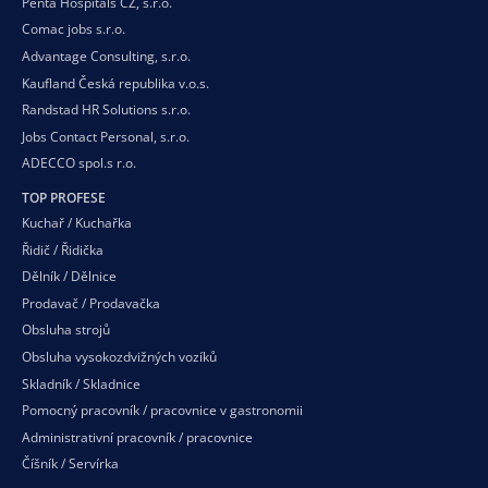
Penta Hospitals CZ, s.r.o.
Comac jobs s.r.o.
Advantage Consulting, s.r.o.
Kaufland Česká republika v.o.s.
Randstad HR Solutions s.r.o.
Jobs Contact Personal, s.r.o.
ADECCO spol.s r.o.
TOP PROFESE
Kuchař / Kuchařka
Řidič / Řidička
Dělník / Dělnice
Prodavač / Prodavačka
Obsluha strojů
Obsluha vysokozdvižných vozíků
Skladník / Skladnice
Pomocný pracovník / pracovnice v gastronomii
Administrativní pracovník / pracovnice
Číšník / Servírka