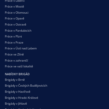
Práce v Liberci
Práce v Mostě
Práce v Olomouci
Práce v Opavě
Práce v Ostravě
Práce v Pardubicích
Práce v Plzni
Práce v Praze
Práce v Ústí nad Labem
Práce ve Zlíně
Práce v zahraničí
Práce ve vaší
lokalitě
NABÍDKY BRIGÁD
Brigády v Brně
Brigády v Českých Budějovicích
Brigády v Havířově
Brigády v Hradci Králové
Brigády v Jihlavě