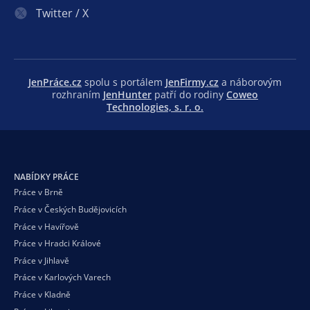
Twitter / X
JenPráce.cz
spolu s portálem
JenFirmy.cz
a náborovým
rozhraním
JenHunter
patří do rodiny
Coweo
Technologies, s. r. o.
NABÍDKY PRÁCE
Práce v Brně
Práce v Českých Budějovicích
Práce v Havířově
Práce v Hradci Králové
Práce v Jihlavě
Práce v Karlových Varech
Práce v Kladně