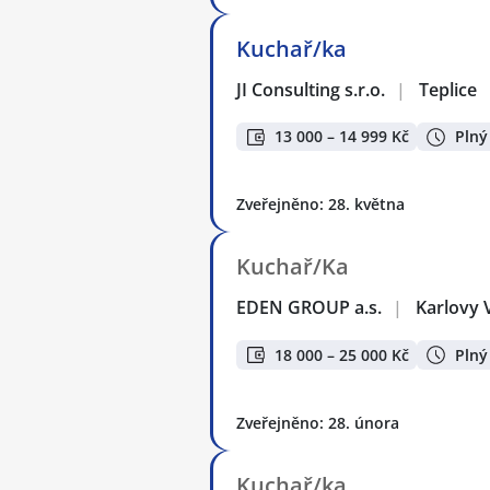
Kuchař/ka
JI Consulting s.r.o.
|
Teplice
13 000 – 14 999 Kč
Plný
Zveřejněno: 28. května
Kuchař/Ka
EDEN GROUP a.s.
|
Karlovy 
18 000 – 25 000 Kč
Plný
Zveřejněno: 28. února
Kuchař/ka