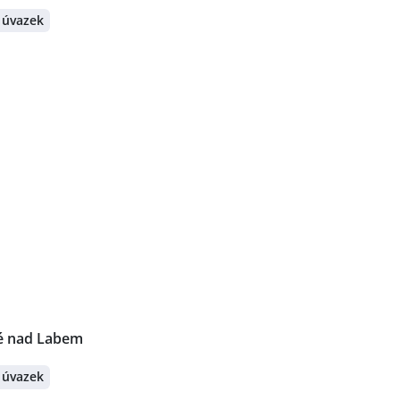
 úvazek
é nad Labem
 úvazek