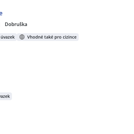
e
|
Dobruška
 úvazek
Vhodné také pro cizince
vazek