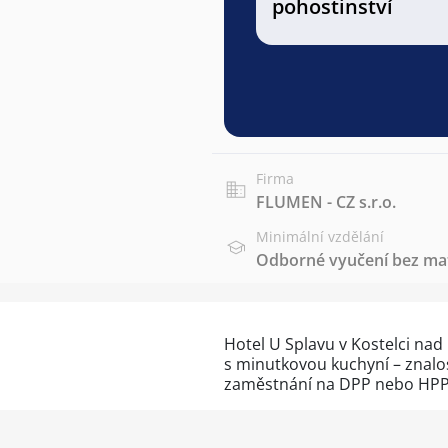
pohostinství
Firma
FLUMEN - CZ s.r.o.
Minimální vzdělání
Odborné vyučení bez mat
Hotel U Splavu v Kostelci nad
s minutkovou kuchyní – znal
zaměstnání na DPP nebo HPP