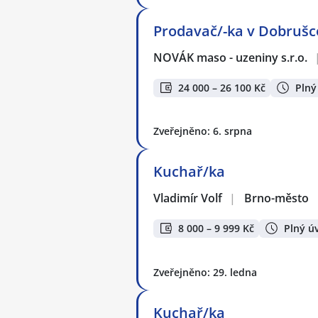
Prodavač/-ka v Dobrušc
NOVÁK maso - uzeniny s.r.o.
24 000 – 26 100 Kč
Plný
Zveřejněno: 6. srpna
Kuchař/ka
Vladimír Volf
|
Brno-město
8 000 – 9 999 Kč
Plný ú
Zveřejněno: 29. ledna
Kuchař/ka