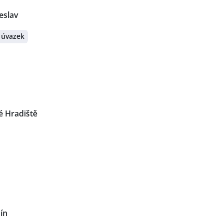
eslav
 úvazek
é Hradiště
ín