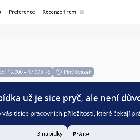
a
Preference
Recenze firem
15.000 – 17.999 Kč
Plný úvazek
ídka už je sice pryč, ale není dův
ás tisíce pracovních příležitostí, které čekají pr
3 nabídky
Práce