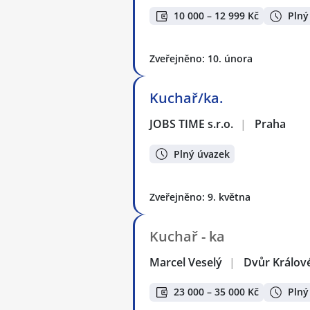
10 000 – 12 999 Kč
Plný
Zveřejněno: 10. února
Kuchař/ka.
JOBS TIME s.r.o.
|
Praha
Plný úvazek
Zveřejněno: 9. května
Kuchař - ka
Marcel Veselý
|
Dvůr Králov
23 000 – 35 000 Kč
Plný