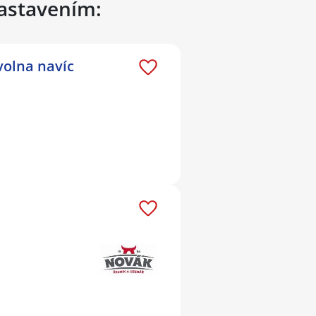
nastavením:
volna navíc