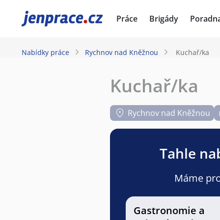
JenPráce.cz
Práce
Brigády
Poradn
Nabídky práce
Rychnov nad Kněžnou
Kuchař/ka
Kuchař/ka
Rychnov nad Kněžnou
Tahle nab
Máme pro v
Gastronomie a