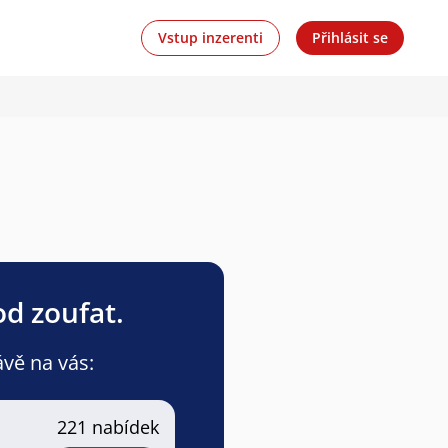
Vstup inzerenti
Přihlásit se
od zoufat.
ávě na vás:
221 nabídek