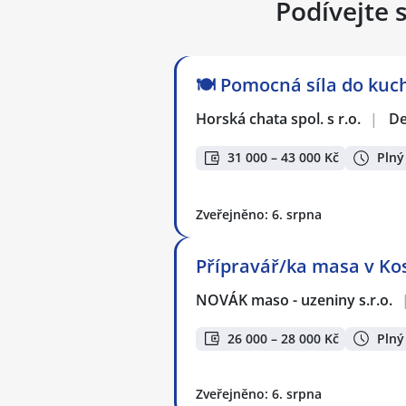
Podívejte 
🍽️ Pomocná síla do kuc
Horská chata spol. s r.o.
|
De
31 000 – 43 000 Kč
Plný
Zveřejněno: 6. srpna
Přípravář/ka masa v Kos
NOVÁK maso - uzeniny s.r.o.
26 000 – 28 000 Kč
Plný
Zveřejněno: 6. srpna