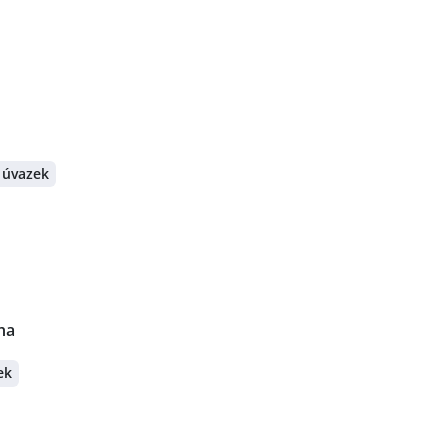
 úvazek
ha
ek