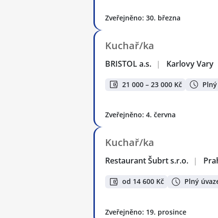
Zveřejněno: 30. března
Kuchař/ka
BRISTOL a.s.
|
Karlovy Vary
21 000 – 23 000 Kč
Plný
Zveřejněno: 4. června
Kuchař/ka
Restaurant Šubrt s.r.o.
|
Pra
od 14 600 Kč
Plný úvaz
Zveřejněno: 19. prosince