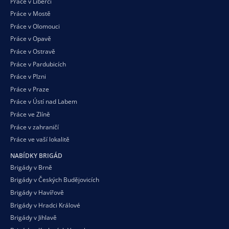
Práce v Liberci
Práce v Mostě
Práce v Olomouci
Práce v Opavě
Práce v Ostravě
Práce v Pardubicích
Práce v Plzni
Práce v Praze
Práce v Ústí nad Labem
Práce ve Zlíně
Práce v zahraničí
Práce ve vaší
lokalitě
NABÍDKY BRIGÁD
Brigády v Brně
Brigády v Českých Budějovicích
Brigády v Havířově
Brigády v Hradci Králové
Brigády v Jihlavě