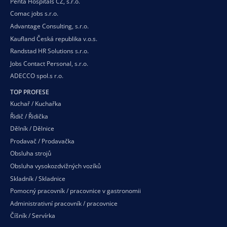
Penta Hospitals CZ, s.r.o.
Comac jobs s.r.o.
Advantage Consulting, s.r.o.
Kaufland Česká republika v.o.s.
Randstad HR Solutions s.r.o.
Jobs Contact Personal, s.r.o.
ADECCO spol.s r.o.
TOP PROFESE
Kuchař / Kuchařka
Řidič / Řidička
Dělník / Dělnice
Prodavač / Prodavačka
Obsluha strojů
Obsluha vysokozdvižných vozíků
Skladník / Skladnice
Pomocný pracovník / pracovnice v gastronomii
Administrativní pracovník / pracovnice
Číšník / Servírka