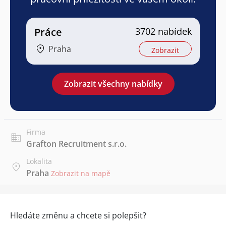
Práce
3702 nabídek
Praha
Zobrazit
Zobrazit všechny nabídky
Firma
Grafton Recruitment s.r.o.
Lokalita
Praha
Zobrazit na mapě
Hledáte změnu a chcete si polepšit?