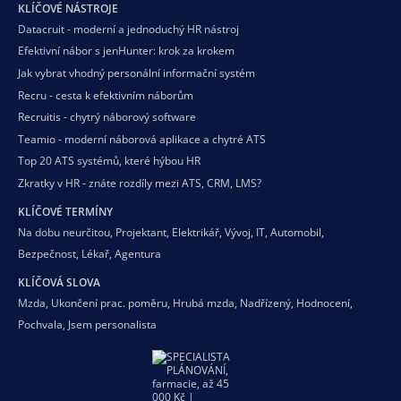
KLÍČOVÉ NÁSTROJE
Datacruit - moderní a jednoduchý HR nástroj
Efektivní nábor s jenHunter: krok za krokem
Jak vybrat vhodný personální informační systém
Recru - cesta k efektivním náborům
Recruitis - chytrý náborový software
Teamio - moderní náborová aplikace a chytré ATS
Top 20 ATS systémů, které hýbou HR
Zkratky v HR - znáte rozdíly mezi ATS, CRM, LMS?
KLÍČOVÉ TERMÍNY
Na dobu neurčitou
,
Projektant
,
Elektrikář
,
Vývoj
,
IT
,
Automobil
,
Bezpečnost
,
Lékař
,
Agentura
KLÍČOVÁ SLOVA
Mzda
,
Ukončení prac. poměru
,
Hrubá mzda
,
Nadřízený
,
Hodnocení
,
Pochvala
,
Jsem personalista