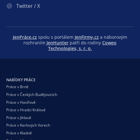
Twitter / X
JenPráce.cz
spolu s portálem
JenFirmy.cz
a náborovým
rozhraním
JenHunter
patří do rodiny
Coweo
Technologies, s. r. o.
NABÍDKY PRÁCE
Práce v Brně
Práce v Českých Budějovicích
Práce v Havířově
Práce v Hradci Králové
Práce v Jihlavě
Práce v Karlových Varech
Práce v Kladně