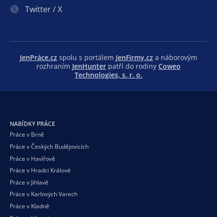
Twitter / X
JenPráce.cz
spolu s portálem
JenFirmy.cz
a náborovým
rozhraním
JenHunter
patří do rodiny
Coweo
Technologies, s. r. o.
NABÍDKY PRÁCE
Práce v Brně
Práce v Českých Budějovicích
Práce v Havířově
Práce v Hradci Králové
Práce v Jihlavě
Práce v Karlových Varech
Práce v Kladně