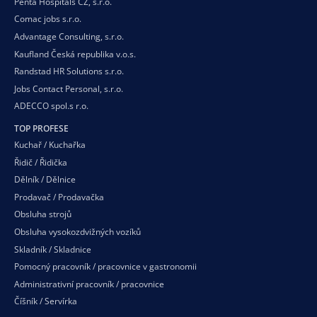
Penta Hospitals CZ, s.r.o.
Comac jobs s.r.o.
Advantage Consulting, s.r.o.
Kaufland Česká republika v.o.s.
Randstad HR Solutions s.r.o.
Jobs Contact Personal, s.r.o.
ADECCO spol.s r.o.
TOP PROFESE
Kuchař / Kuchařka
Řidič / Řidička
Dělník / Dělnice
Prodavač / Prodavačka
Obsluha strojů
Obsluha vysokozdvižných vozíků
Skladník / Skladnice
Pomocný pracovník / pracovnice v gastronomii
Administrativní pracovník / pracovnice
Číšník / Servírka