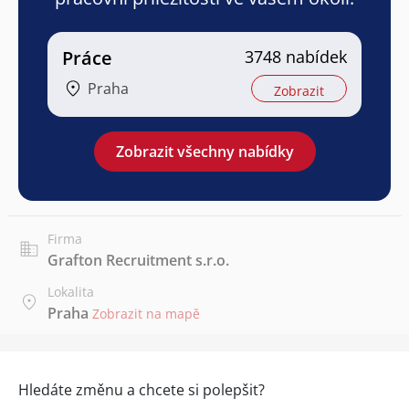
Práce
3748 nabídek
Praha
Zobrazit
Zobrazit všechny nabídky
Firma
Grafton Recruitment s.r.o.
Lokalita
Praha
Zobrazit na mapě
Hledáte změnu a chcete si polepšit?