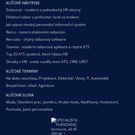
KLÍČOVÉ NÁSTROJE
Datacruit - moderní a jednoduchý HR nástroj
Efektivní nábor s jenHunter: krok za krokem
Jak vybrat vhodný personální informační systém
Recru - cesta k efektivním náborům
Recruitis - chytrý náborový software
Teamio - moderní náborová aplikace a chytré ATS
Top 20 ATS systémů, které hýbou HR
Zkratky v HR - znáte rozdíly mezi ATS, CRM, LMS?
KLÍČOVÉ TERMÍNY
Na dobu neurčitou
,
Projektant
,
Elektrikář
,
Vývoj
,
IT
,
Automobil
,
Bezpečnost
,
Lékař
,
Agentura
KLÍČOVÁ SLOVA
Mzda
,
Ukončení prac. poměru
,
Hrubá mzda
,
Nadřízený
,
Hodnocení
,
Pochvala
,
Jsem personalista