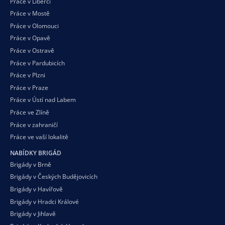
Práce v Liberci
Práce v Mostě
Práce v Olomouci
Práce v Opavě
Práce v Ostravě
Práce v Pardubicích
Práce v Plzni
Práce v Praze
Práce v Ústí nad Labem
Práce ve Zlíně
Práce v zahraničí
Práce ve vaší
lokalitě
NABÍDKY BRIGÁD
Brigády v Brně
Brigády v Českých Budějovicích
Brigády v Havířově
Brigády v Hradci Králové
Brigády v Jihlavě