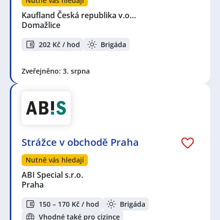
Nutně vás hledají
Kaufland Česká republika v.o…
Domažlice
202 Kč / hod
Brigáda
Zveřejněno: 3. srpna
Strážce v obchodě Praha
Nutně vás hledají
ABI Special s.r.o.
Praha
150 – 170 Kč / hod
Brigáda
Vhodné také pro cizince