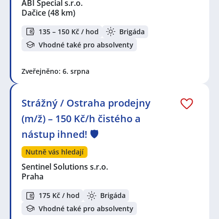
ABI Special s.r.o.
Dačice
(48 km)
135 – 150 Kč / hod
Brigáda
Vhodné také pro absolventy
Zveřejněno: 6. srpna
Strážný / Ostraha prodejny
(m/ž) – 150 Kč/h čistého a
nástup ihned! 🛡️
Nutně vás hledají
Sentinel Solutions s.r.o.
Praha
175 Kč / hod
Brigáda
Vhodné také pro absolventy