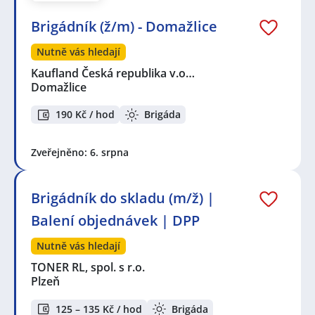
Brigádník (ž/m) - Domažlice
Nutně vás hledají
Kaufland Česká republika v.o…
Domažlice
190 Kč / hod
Brigáda
Zveřejněno: 6. srpna
Brigádník do skladu (m/ž) |
Balení objednávek | DPP
Nutně vás hledají
TONER RL, spol. s r.o.
Plzeň
125 – 135 Kč / hod
Brigáda