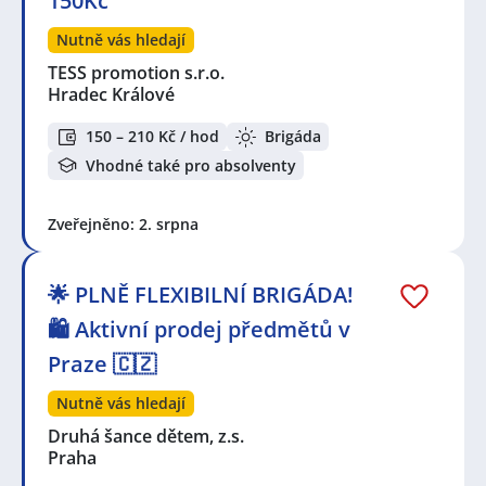
150Kč
Nutně vás hledají
TESS promotion s.r.o.
Hradec Králové
150 – 210 Kč / hod
Brigáda
Vhodné také pro absolventy
Zveřejněno: 2. srpna
🌟 PLNĚ FLEXIBILNÍ BRIGÁDA!
🛍️ Aktivní prodej předmětů v
Praze 🇨🇿
Nutně vás hledají
Druhá šance dětem, z.s.
Praha