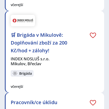
včerejší
🛒 Brigáda v Mikulově:
Doplňování zboží za 200
Kč/hod + zálohy!
INDEX NOSLUŠ s.r.o.
Mikulov, Břeclav
Brigáda
včerejší
Pracovník/ce úklidu