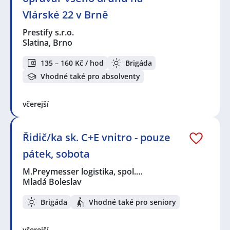
Vlárské 22 v Brně
Prestify s.r.o.
Slatina, Brno
135 – 160 Kč / hod
Brigáda
Vhodné také pro absolventy
včerejší
Řidič/ka sk. C+E vnitro - pouze
pátek, sobota
M.Preymesser logistika, spol.…
Mladá Boleslav
Brigáda
Vhodné také pro seniory
včerejší