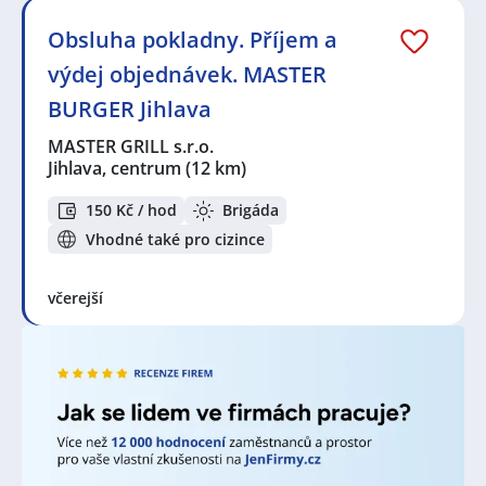
Seznam zobrazených firem s inzercí dle nastavené
Obsluha pokladny. Příjem a
filtrace:
výdej objednávek. MASTER
KPK sport s.r.o.
,
ABI Special s.r.o.
,
Andulka services
s.r.o.
,
MASTER GRILL s.r.o.
,
Randstad HR Solutions
BURGER Jihlava
s.r.o.
,
Albert Česká republika, s.r.o.
,
ALL SPORTS a.s.
,
Kaufland Česká republika v.o.s.
MASTER GRILL s.r.o.
Jihlava, centrum
(12 km)
Seznam lokalit v zobrazených inzerátech:
Celá ČR
,
Jihlava
,
Jihlava, centrum
,
Jiřice, okres
150 Kč / hod
Brigáda
Pelhřimov
,
Třebíč
,
Čáslav
,
Dačice
Vhodné také pro cizince
včerejší