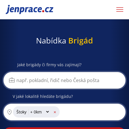
JenPráce.cz
Nabídka
Brigád
Jaké brigády či firmy vás zajímají?
V jaké lokalitě hledáte brigádu?
×
Štoky