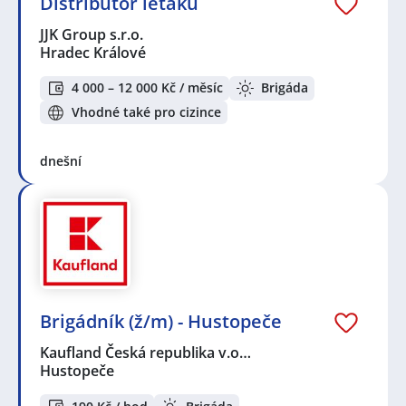
Distributor letáků
JJK Group s.r.o.
Hradec Králové
4 000 – 12 000 Kč / měsíc
Brigáda
Vhodné také pro cizince
dnešní
Brigádník (ž/m) - Hustopeče
Kaufland Česká republika v.o…
Hustopeče