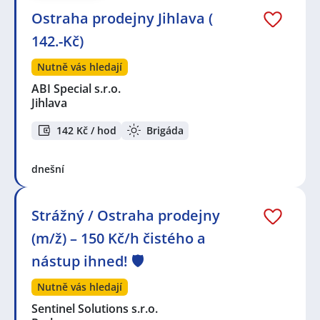
Ostraha prodejny Jihlava (
142.-Kč)
Nutně vás hledají
ABI Special s.r.o.
Jihlava
142 Kč / hod
Brigáda
dnešní
Strážný / Ostraha prodejny
(m/ž) – 150 Kč/h čistého a
nástup ihned! 🛡️
Nutně vás hledají
Sentinel Solutions s.r.o.