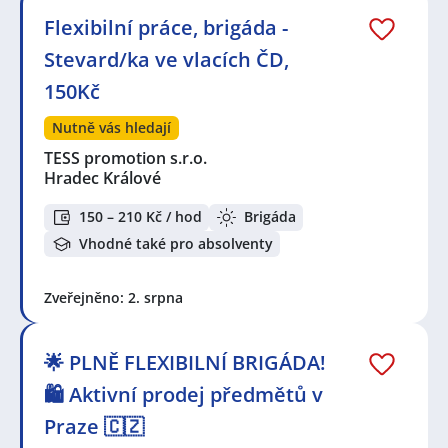
Flexibilní práce, brigáda -
Stevard/ka ve vlacích ČD,
150Kč
Nutně vás hledají
TESS promotion s.r.o.
Hradec Králové
150 – 210 Kč / hod
Brigáda
Vhodné také pro absolventy
Zveřejněno: 2. srpna
🌟 PLNĚ FLEXIBILNÍ BRIGÁDA!
🛍️ Aktivní prodej předmětů v
Praze 🇨🇿