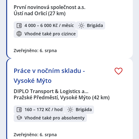
novinová společnost a.s.
,
DIPLO Transport & Logistics
První novinová společnost a.s.
a.s.
,
Rodina Koláčkova s.r.o.
,
Kaufland Česká republika
Ústí nad Orlicí
(27 km)
v.o.s.
,
Gastro KOJO s.r.o.
,
B+N Czech Republic Facility
Services s.r.o.
,
JOBINN & HOSTESSINN, s.r.o.
,
ABAS IPS
4 000 – 6 000 Kč / měsíc
Brigáda
Management s.r.o.
,
Z & Z Dřevohostice s.r.o.
,
Vhodné také pro cizince
Galmonez s.r.o.
Seznam lokalit v zobrazených inzerátech:
Zveřejněno: 6. srpna
Celá ČR
,
Šumperk
,
Ústí nad Orlicí
,
Pražské Předměstí,
Vysoké Mýto
,
Malá Morávka
,
Rychnov nad Kněžnou
,
Olomouc
,
Hodolany, Olomouc
Práce v nočním skladu -
Vysoké Mýto
DIPLO Transport & Logistics a…
Pražské Předměstí, Vysoké Mýto
(42 km)
160 – 172 Kč / hod
Brigáda
Vhodné také pro absolventy
Zveřejněno: 6. srpna