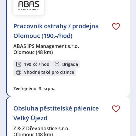
Pracovník ostrahy / prodejna
Olomouc (190,-/hod)
ABAS IPS Management s.r.o.
Olomouc
(48 km)
190 Kč / hod
Brigáda
Vhodné také pro cizince
Zveřejněno: 3. srpna
Obsluha pěstitelské pálenice -
Velký Újezd
Z & Z Dřevohostice s.r.o.
Olomouc
(48 km)