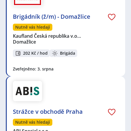
Brigádník (ž/m) - Domažlice
Nutně vás hledají
Kaufland Česká republika v.o…
Domažlice
202 Kč / hod
Brigáda
Zveřejněno: 3. srpna
Strážce v obchodě Praha
Nutně vás hledají
ABI Special s.r.o.