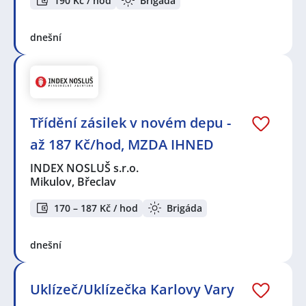
190 Kč / hod
Brigáda
dnešní
Třídění zásilek v novém depu -
až 187 Kč/hod, MZDA IHNED
INDEX NOSLUŠ s.r.o.
Mikulov, Břeclav
170 – 187 Kč / hod
Brigáda
dnešní
Uklízeč/Uklízečka Karlovy Vary