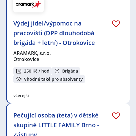
Výdej jídel/výpomoc na
pracovišti (DPP dlouhodobá
brigáda + letní) - Otrokovice
ARAMARK, s.r.o.
Otrokovice
250 Kč / hod
Brigáda
Vhodné také pro absolventy
včerejší
Pečující osoba (teta) v dětské
skupině LITTLE FAMILY Brno -
Zástupy