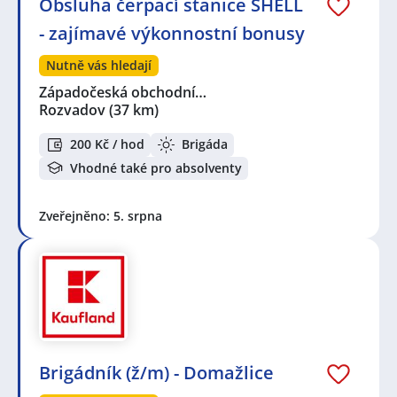
Obsluha čerpací stanice SHELL
Západočeská obchodní společnost, s.r.o.
,
První
novinová společnost a.s.
,
McDonald`s ČR spol. s r.o.
,
- zajímavé výkonnostní bonusy
QuickPost s.r.o.
,
EUROPA Union Service a.s.
Nutně vás hledají
Seznam lokalit v zobrazených inzerátech:
Západočeská obchodní…
Celá ČR
,
Domažlice
,
Rozvadov
,
Tachov
Rozvadov
(37 km)
200 Kč / hod
Brigáda
Vhodné také pro absolventy
Zveřejněno: 5. srpna
Brigádník (ž/m) - Domažlice