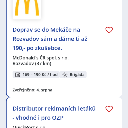
Doprav se do Mekáče na
Rozvadov sám a dáme ti až
190,- po zkušebce.
McDonald`s ČR spol. s r.o.
Rozvadov
(37 km)
169 – 190 Kč / hod
Brigáda
Zveřejněno: 4. srpna
Distributor reklmaních letáků
- vhodné i pro OZP
QuickPost s.r.o.