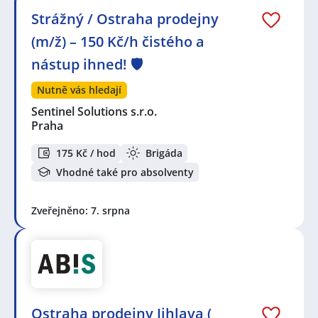
Strážný / Ostraha prodejny
(m/ž) – 150 Kč/h čistého a
nástup ihned! 🛡️
Nutně vás hledají
Sentinel Solutions s.r.o.
Praha
175 Kč / hod
Brigáda
Vhodné také pro absolventy
Zveřejněno: 7. srpna
Ostraha prodejny Jihlava (