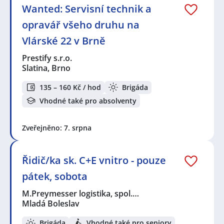
Wanted: Servisní technik a
opravář všeho druhu na
Vlárské 22 v Brně
Prestify s.r.o.
Slatina, Brno
135 – 160 Kč / hod
Brigáda
Vhodné také pro absolventy
Zveřejněno: 7. srpna
Řidič/ka sk. C+E vnitro - pouze
pátek, sobota
M.Preymesser logistika, spol.…
Mladá Boleslav
Brigáda
Vhodné také pro seniory