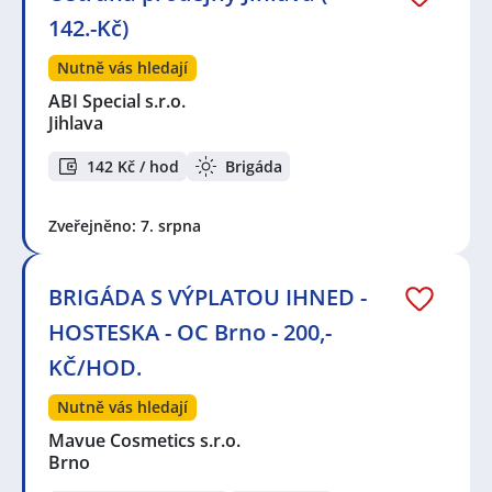
142.-Kč)
Nutně vás hledají
ABI Special s.r.o.
Jihlava
142 Kč / hod
Brigáda
Zveřejněno: 7. srpna
BRIGÁDA S VÝPLATOU IHNED -
HOSTESKA - OC Brno - 200,-
KČ/HOD.
Nutně vás hledají
Mavue Cosmetics s.r.o.
Brno