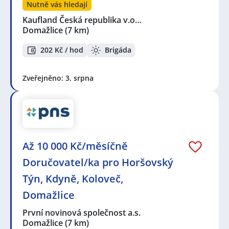
Nutně vás hledají
Kaufland Česká republika v.o…
Domažlice
(7 km)
202 Kč / hod
Brigáda
Zveřejněno: 3. srpna
Až 10 000 Kč/měsíčně
Doručovatel/ka pro Horšovský
Týn, Kdyně, Koloveč,
Domažlice
První novinová společnost a.s.
Domažlice
(7 km)