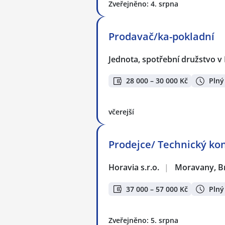
Zveřejněno: 4. srpna
Prodavač/ka-pokladní
Jednota, spotřební družstvo v
28 000 – 30 000 Kč
Plný
včerejší
Prodejce/ Technický ko
Horavia s.r.o.
|
Moravany, B
37 000 – 57 000 Kč
Plný
Zveřejněno: 5. srpna