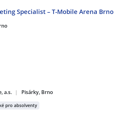
ting Specialist – T-Mobile Arena Brno
Brno
, a.s.
|
Pisárky, Brno
ké pro absolventy