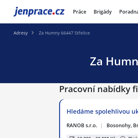
JenPráce.cz
Práce
Brigády
Poradn
Adresy
Za Humny 66447 Střelice
Za Humny
Pracovní nabídky f
Hledáme spolehlivou uk
RANOB s.r.o.
|
Bosonohy, B