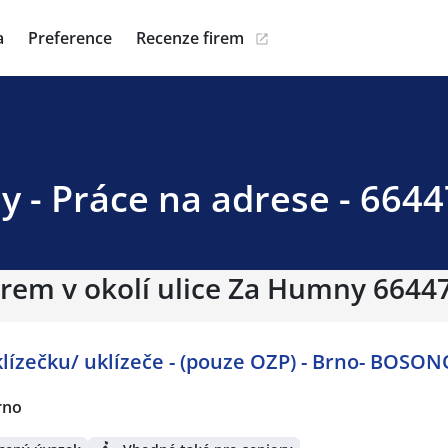
a
Preference
Recenze firem
 - Práce na adrese - 66447
irem v okolí ulice Za Humny 66447
lízečku/ uklízeče - (pouze OZP) - Brno- BOSO
rno