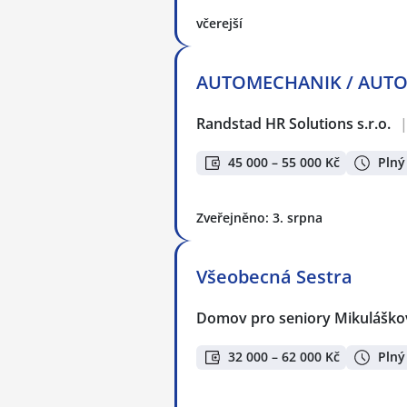
včerejší
AUTOMECHANIK / AUTOEL
Randstad HR Solutions s.r.o.
45 000 – 55 000 Kč
Plný
Zveřejněno: 3. srpna
Všeobecná Sestra
Domov pro seniory Mikuláško
32 000 – 62 000 Kč
Plný