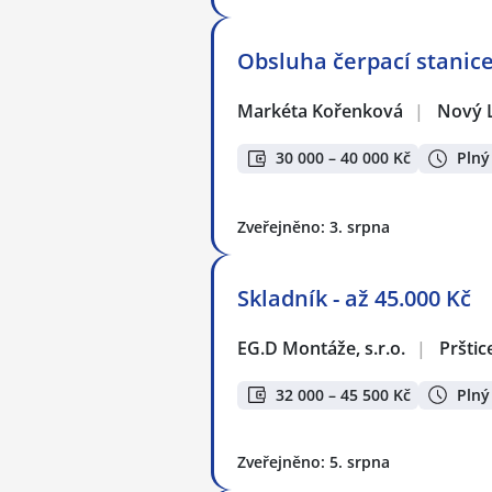
Obsluha čerpací stanice
Markéta Kořenková
|
Nový L
30 000 – 40 000 Kč
Plný
Zveřejněno: 3. srpna
Skladník - až 45.000 Kč
EG.D Montáže, s.r.o.
|
Prštic
32 000 – 45 500 Kč
Plný
Zveřejněno: 5. srpna