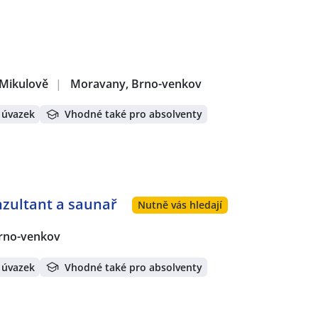
 Mikulově
|
Moravany, Brno-venkov
 úvazek
Vhodné také pro absolventy
nzultant a saunař
Nutně vás hledají
rno-venkov
 úvazek
Vhodné také pro absolventy