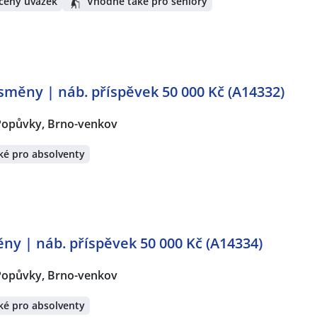
cený úvazek
Vhodné také pro seniory
 směny | náb. příspěvek 50 000 Kč (A14332)
Popůvky, Brno-venkov
ké pro absolventy
ěny | náb. příspěvek 50 000 Kč (A14334)
Popůvky, Brno-venkov
ké pro absolventy