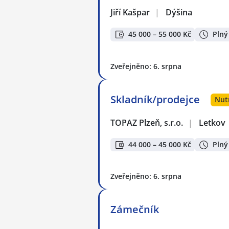
Jiří Kašpar
|
Dýšina
45 000 – 55 000 Kč
Plný
Zveřejněno: 6. srpna
Skladník/prodejce
Nut
TOPAZ Plzeň, s.r.o.
|
Letkov
44 000 – 45 000 Kč
Plný
Zveřejněno: 6. srpna
Zámečník