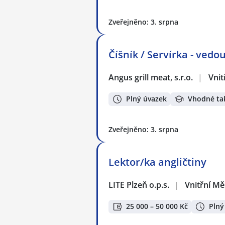
Zveřejněno: 3. srpna
Číšník / Servírka - ved
Angus grill meat, s.r.o.
|
Vnit
Plný úvazek
Vhodné ta
Zveřejněno: 3. srpna
Lektor/ka angličtiny
LITE Plzeň o.p.s.
|
Vnitřní Mě
25 000 – 50 000 Kč
Plný