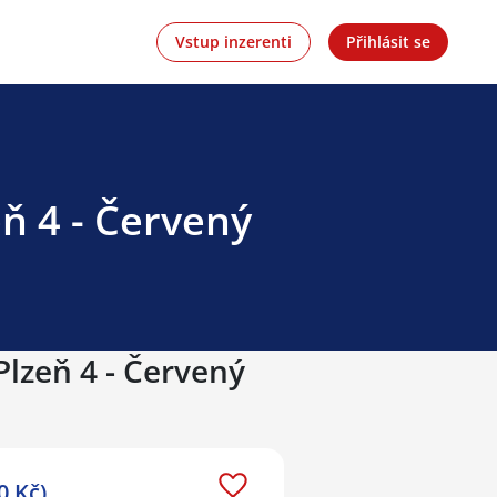
Vstup inzerenti
Přihlásit se
eň 4 - Červený
Plzeň 4 - Červený
0 Kč)