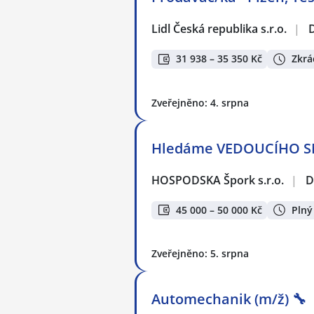
Lidl Česká republika s.r.o.
|
31 938 – 35 350 Kč
Zkrá
Zveřejněno: 4. srpna
Hledáme VEDOUCÍHO S
HOSPODSKA Špork s.r.o.
|
D
45 000 – 50 000 Kč
Plný
Zveřejněno: 5. srpna
Automechanik (m/ž) 🔧