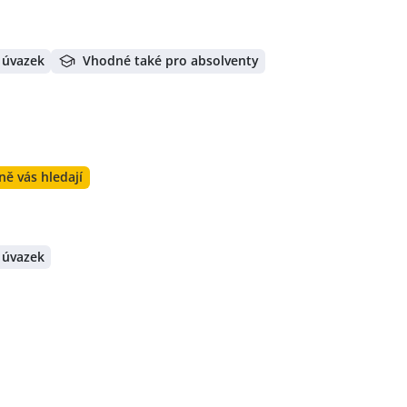
 úvazek
Vhodné také pro absolventy
ně vás hledají
 úvazek