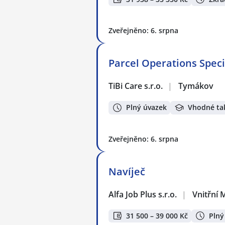
Zveřejněno: 6. srpna
Parcel Operations Speci
TiBi Care s.r.o.
|
Tymákov
Plný úvazek
Vhodné ta
Zveřejněno: 6. srpna
Navíječ
Alfa Job Plus s.r.o.
|
Vnitřní 
31 500 – 39 000 Kč
Plný