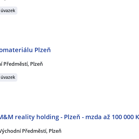
 úvazek
romateriálu Plzeň
í Předměstí, Plzeň
 úvazek
M&M reality holding - Plzeň - mzda až 100 000 
Východní Předměstí, Plzeň