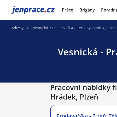
JenPráce.cz
Práce
Brigády
Poradn
Adresy
Vesnická 31200 Plzeň 4 - Červený Hrádek, Plzeň
Vesnická - Pr
Pracovní nabídky fi
Hrádek, Plzeň
Prodavač/ka - Plzeň, Těš