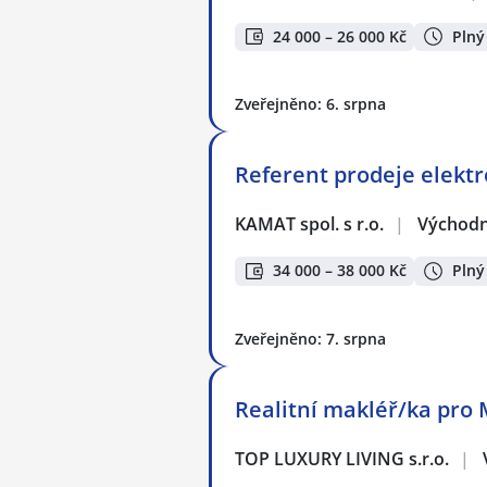
24 000 – 26 000 Kč
Plný
Zveřejněno: 6. srpna
Referent prodeje elekt
KAMAT spol. s r.o.
|
Východn
34 000 – 38 000 Kč
Plný
Zveřejněno: 7. srpna
Realitní makléř/ka pro 
TOP LUXURY LIVING s.r.o.
|