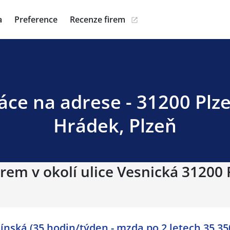
a
Preference
Recenze firem
áce na adrese - 31200 Plz
Hrádek, Plzeň
rem v okolí ulice Vesnická 31200 
ínská (35 hodin/týden - mzda po 2 letech 35 35