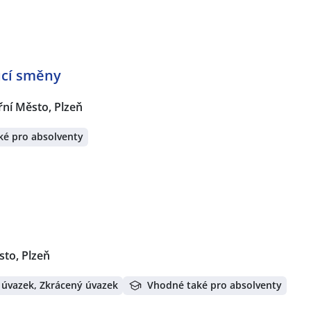
oucí směny
řní Město, Plzeň
ké pro absolventy
sto, Plzeň
 úvazek, Zkrácený úvazek
Vhodné také pro absolventy