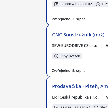
56 000 – 100 000 Kč
Pln
Zveřejněno: 3. srpna
CNC Soustružník (m/ž)
SEW-EURODRIVE CZ s.r.o.
|
V
Plný úvazek
Zveřejněno: 5. srpna
Prodavač/ka - Plzeň, Am
Lidl Česká republika s.r.o.
|
31 938 – 35 350 Kč
Zkrá