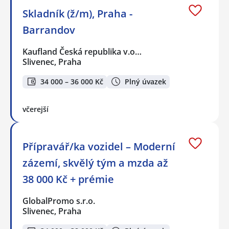
Skladník (ž/m), Praha -
Barrandov
Kaufland Česká republika v.o…
Slivenec, Praha
34 000 – 36 000 Kč
Plný úvazek
včerejší
Přípravář/ka vozidel – Moderní
zázemí, skvělý tým a mzda až
38 000 Kč + prémie
GlobalPromo s.r.o.
Slivenec, Praha