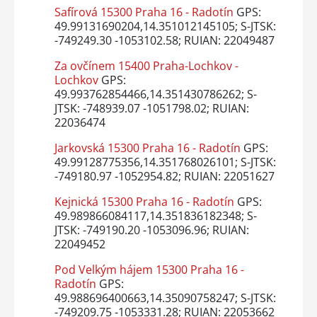
Safírová 15300 Praha 16 - Radotín
GPS:
49.99131690204,14.351012145105; S-JTSK:
-749249.30 -1053102.58; RUIAN: 22049487
Za ovčínem 15400 Praha-Lochkov -
Lochkov
GPS:
49.993762854466,14.351430786262; S-
JTSK: -748939.07 -1051798.02; RUIAN:
22036474
Jarkovská 15300 Praha 16 - Radotín
GPS:
49.99128775356,14.351768026101; S-JTSK:
-749180.97 -1052954.82; RUIAN: 22051627
Kejnická 15300 Praha 16 - Radotín
GPS:
49.989866084117,14.351836182348; S-
JTSK: -749190.20 -1053096.96; RUIAN:
22049452
Pod Velkým hájem 15300 Praha 16 -
Radotín
GPS:
49.988696400663,14.35090758247; S-JTSK:
-749209.75 -1053331.28; RUIAN: 22053662