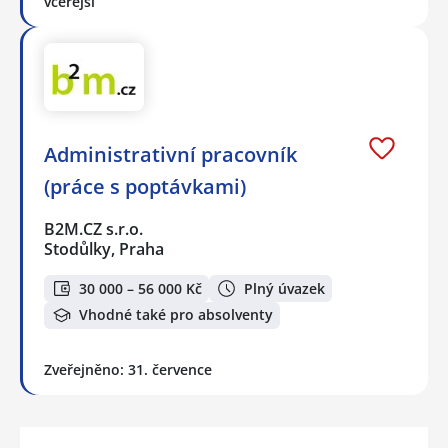
včerejší
Administrativní pracovník
(práce s poptávkami)
B2M.CZ s.r.o.
Stodůlky, Praha
30 000 – 56 000 Kč
Plný úvazek
Vhodné také pro absolventy
Zveřejněno: 31. července