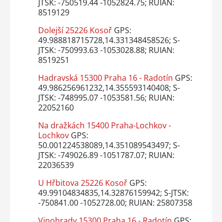
JTSK: -750519.44 -1052824.75; RUIAN:
8519129
Dolejší 25226 Kosoř
GPS:
49.988818715728,14.331348458526; S-
JTSK: -750993.63 -1053028.88; RUIAN:
8519251
Hadravská 15300 Praha 16 - Radotín
GPS:
49.986256961232,14.355593140408; S-
JTSK: -748995.07 -1053581.56; RUIAN:
22052160
Na dražkách 15400 Praha-Lochkov -
Lochkov
GPS:
50.001224538089,14.351089543497; S-
JTSK: -749026.89 -1051787.07; RUIAN:
22036539
U Hřbitova 25226 Kosoř
GPS:
49.99104834835,14.32876159942; S-JTSK:
-750841.00 -1052728.00; RUIAN: 25807358
Vinohrady 15300 Praha 16 - Radotín
GPS: