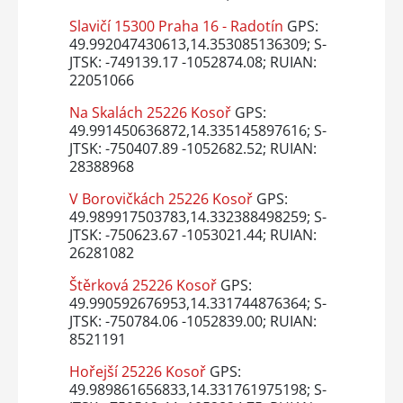
Slavičí 15300 Praha 16 - Radotín
GPS:
49.992047430613,14.353085136309; S-
JTSK: -749139.17 -1052874.08; RUIAN:
22051066
Na Skalách 25226 Kosoř
GPS:
49.991450636872,14.335145897616; S-
JTSK: -750407.89 -1052682.52; RUIAN:
28388968
V Borovičkách 25226 Kosoř
GPS:
49.989917503783,14.332388498259; S-
JTSK: -750623.67 -1053021.44; RUIAN:
26281082
Štěrková 25226 Kosoř
GPS:
49.990592676953,14.331744876364; S-
JTSK: -750784.06 -1052839.00; RUIAN:
8521191
Hořejší 25226 Kosoř
GPS:
49.989861656833,14.331761975198; S-