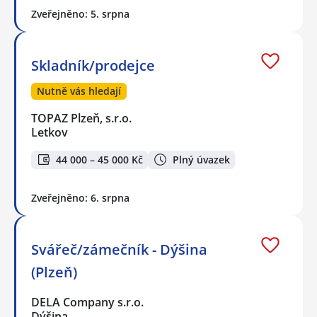
Zveřejněno: 5. srpna
Skladník/prodejce
Nutně vás hledají
TOPAZ Plzeň, s.r.o.
Letkov
44 000 – 45 000 Kč
Plný úvazek
Zveřejněno: 6. srpna
Svářeč/zámečník - Dýšina
(Plzeň)
DELA Company s.r.o.
Dýšina