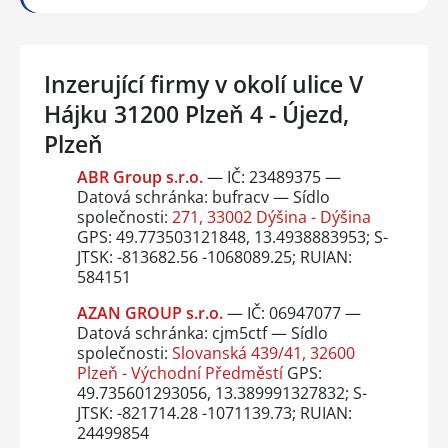
Inzerující firmy v okolí ulice V
Hájku 31200 Plzeň 4 - Újezd,
Plzeň
ABR Group s.r.o.
— IČ: 23489375 —
Datová schránka: bufracv — Sídlo
společnosti:
271, 33002 Dýšina - Dýšina
GPS: 49.773503121848, 13.4938883953; S-
JTSK: -813682.56 -1068089.25; RUIAN:
584151
AZAN GROUP s.r.o.
— IČ: 06947077 —
Datová schránka: cjm5ctf — Sídlo
společnosti:
Slovanská 439/41, 32600
Plzeň - Východní Předměstí
GPS:
49.735601293056, 13.389991327832; S-
JTSK: -821714.28 -1071139.73; RUIAN:
24499854