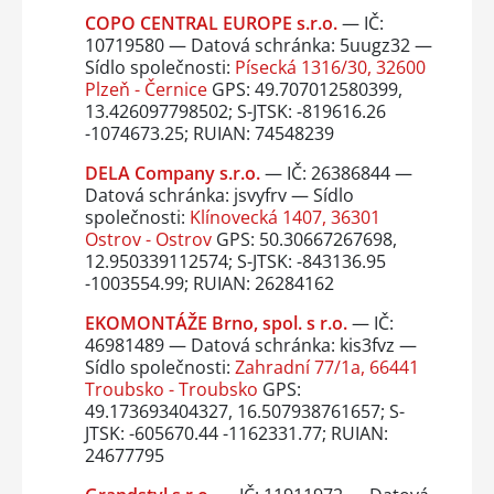
COPO CENTRAL EUROPE s.r.o.
— IČ:
10719580 — Datová schránka: 5uugz32 —
Sídlo společnosti:
Písecká 1316/30, 32600
Plzeň - Černice
GPS: 49.707012580399,
13.426097798502; S-JTSK: -819616.26
-1074673.25; RUIAN: 74548239
DELA Company s.r.o.
— IČ: 26386844 —
Datová schránka: jsvyfrv — Sídlo
společnosti:
Klínovecká 1407, 36301
Ostrov - Ostrov
GPS: 50.30667267698,
12.950339112574; S-JTSK: -843136.95
-1003554.99; RUIAN: 26284162
EKOMONTÁŽE Brno, spol. s r.o.
— IČ:
46981489 — Datová schránka: kis3fvz —
Sídlo společnosti:
Zahradní 77/1a, 66441
Troubsko - Troubsko
GPS:
49.173693404327, 16.507938761657; S-
JTSK: -605670.44 -1162331.77; RUIAN:
24677795