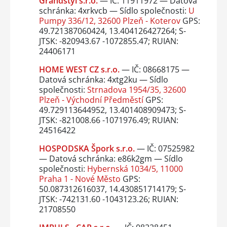
Grandstyl s.r.o.
— IČ: 11911972 — Datová
schránka: 4xrkvcb — Sídlo společnosti:
U
Pumpy 336/12, 32600 Plzeň - Koterov
GPS:
49.721387060424, 13.404126427264; S-
JTSK: -820943.67 -1072855.47; RUIAN:
24406171
HOME WEST CZ s.r.o.
— IČ: 08668175 —
Datová schránka: 4xtg2ku — Sídlo
společnosti:
Strnadova 1954/35, 32600
Plzeň - Východní Předměstí
GPS:
49.729113644952, 13.401408909473; S-
JTSK: -821008.66 -1071976.49; RUIAN:
24516422
HOSPODSKA Špork s.r.o.
— IČ: 07525982
— Datová schránka: e86k2gm — Sídlo
společnosti:
Hybernská 1034/5, 11000
Praha 1 - Nové Město
GPS:
50.087312616037, 14.430851714179; S-
JTSK: -742131.60 -1043123.26; RUIAN:
21708550