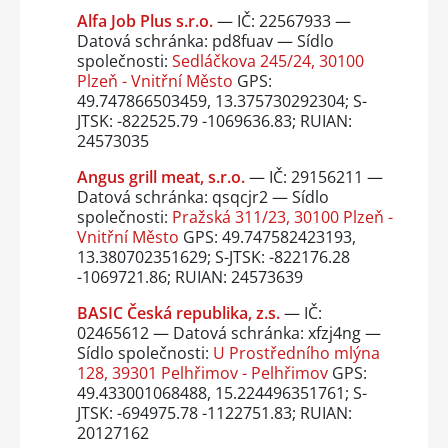
Alfa Job Plus s.r.o.
— IČ: 22567933 —
Datová schránka: pd8fuav — Sídlo
společnosti:
Sedláčkova 245/24, 30100
Plzeň - Vnitřní Město
GPS:
49.747866503459, 13.375730292304; S-
JTSK: -822525.79 -1069636.83; RUIAN:
24573035
Angus grill meat, s.r.o.
— IČ: 29156211 —
Datová schránka: qsqcjr2 — Sídlo
společnosti:
Pražská 311/23, 30100 Plzeň -
Vnitřní Město
GPS: 49.747582423193,
13.380702351629; S-JTSK: -822176.28
-1069721.86; RUIAN: 24573639
BASIC Česká republika, z.s.
— IČ:
02465612 — Datová schránka: xfzj4ng —
Sídlo společnosti:
U Prostředního mlýna
128, 39301 Pelhřimov - Pelhřimov
GPS:
49.433001068488, 15.224496351761; S-
JTSK: -694975.78 -1122751.83; RUIAN:
20127162