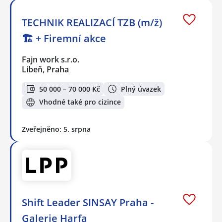
TECHNIK REALIZACÍ TZB (m/ž)
🏗️ + Firemní akce
Fajn work s.r.o.
Libeň, Praha
50 000 – 70 000 Kč
Plný úvazek
Vhodné také pro cizince
Zveřejněno: 5. srpna
Shift Leader SINSAY Praha -
Galerie Harfa