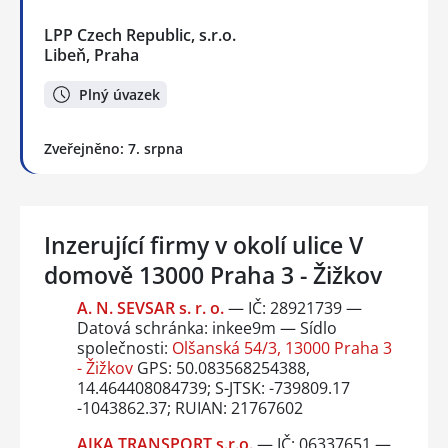
LPP Czech Republic, s.r.o.
Libeň, Praha
Plný úvazek
Zveřejněno: 7. srpna
Inzerující firmy v okolí ulice V
domově 13000 Praha 3 - Žižkov
A. N. SEVSAR s. r. o.
— IČ: 28921739 —
Datová schránka: inkee9m — Sídlo
společnosti:
Olšanská 54/3, 13000 Praha 3
- Žižkov
GPS: 50.083568254388,
14.464408084739; S-JTSK: -739809.17
-1043862.37; RUIAN: 21767602
AJKA TRANSPORT s.r.o.
— IČ: 06337651 —