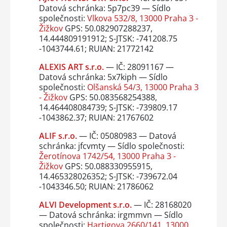
Datová schránka: 5p7pc39 — Sídlo
společnosti:
Vlkova 532/8, 13000 Praha 3 -
Žižkov
GPS: 50.082907288237,
14.444809191912; S-JTSK: -741208.75
-1043744.61; RUIAN: 21772142
ALEXIS ART s.r.o.
— IČ: 28091167 —
Datová schránka: 5x7kiph — Sídlo
společnosti:
Olšanská 54/3, 13000 Praha 3
- Žižkov
GPS: 50.083568254388,
14.464408084739; S-JTSK: -739809.17
-1043862.37; RUIAN: 21767602
ALIF s.r.o.
— IČ: 05080983 — Datová
schránka: jfcvmty — Sídlo společnosti:
Žerotínova 1742/54, 13000 Praha 3 -
Žižkov
GPS: 50.088330955915,
14.465328026352; S-JTSK: -739672.04
-1043346.50; RUIAN: 21786062
ALVI Development s.r.o.
— IČ: 28168020
— Datová schránka: irgmmvn — Sídlo
společnosti:
Hartigova 2660/141, 13000