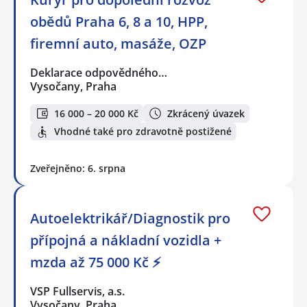
obědů Praha 6, 8 a 10, HPP,
firemní auto, masáže, OZP
Deklarace odpovědného…
Vysočany, Praha
16 000 – 20 000 Kč
Zkrácený úvazek
Vhodné také pro zdravotně postižené
Zveřejněno: 6. srpna
Autoelektrikář/Diagnostik pro
přípojná a nákladní vozidla +
mzda až 75 000 Kč ⚡
VSP Fullservis, a.s.
Vysočany, Praha