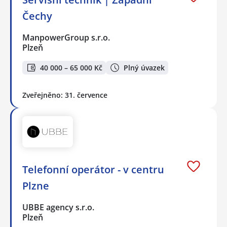
Čechy
ManpowerGroup s.r.o.
Plzeň
40 000 – 65 000 Kč
Plný úvazek
Zveřejněno: 31. července
Telefonní operátor - v centru
Plzne
UBBE agency s.r.o.
Plzeň