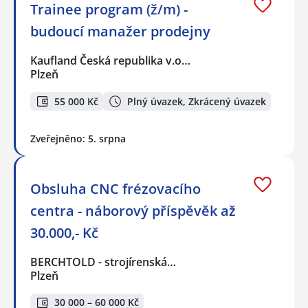
Trainee program (ž/m) -
budoucí manažer prodejny
Kaufland Česká republika v.o…
Plzeň
55 000 Kč
Plný úvazek, Zkrácený úvazek
Zveřejněno: 5. srpna
Obsluha CNC frézovacího
centra - náborový příspěvěk až
30.000,- Kč
BERCHTOLD - strojírenská…
Plzeň
30 000 – 60 000 Kč