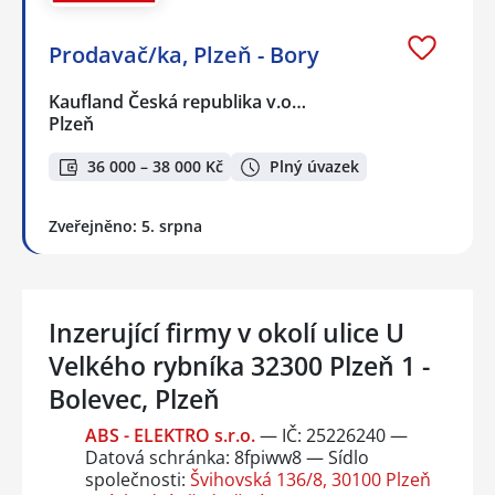
Prodavač/ka, Plzeň - Bory
Kaufland Česká republika v.o…
Plzeň
36 000 – 38 000 Kč
Plný úvazek
Zveřejněno: 5. srpna
Inzerující firmy v okolí ulice U
Velkého rybníka 32300 Plzeň 1 -
Bolevec, Plzeň
ABS - ELEKTRO s.r.o.
— IČ: 25226240 —
Datová schránka: 8fpiww8 — Sídlo
společnosti:
Švihovská 136/8, 30100 Plzeň