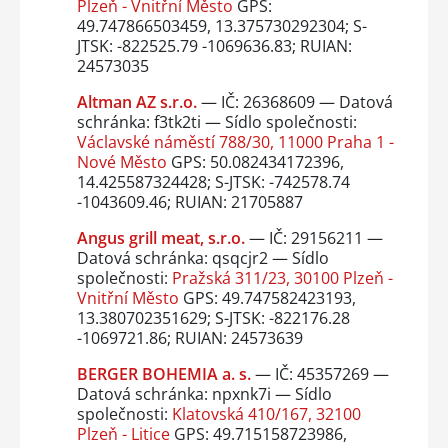
Plzeň - Vnitřní Město
GPS:
49.747866503459, 13.375730292304; S-
JTSK: -822525.79 -1069636.83; RUIAN:
24573035
Altman AZ s.r.o.
— IČ: 26368609 — Datová
schránka: f3tk2ti — Sídlo společnosti:
Václavské náměstí 788/30, 11000 Praha 1 -
Nové Město
GPS: 50.082434172396,
14.425587324428; S-JTSK: -742578.74
-1043609.46; RUIAN: 21705887
Angus grill meat, s.r.o.
— IČ: 29156211 —
Datová schránka: qsqcjr2 — Sídlo
společnosti:
Pražská 311/23, 30100 Plzeň -
Vnitřní Město
GPS: 49.747582423193,
13.380702351629; S-JTSK: -822176.28
-1069721.86; RUIAN: 24573639
BERGER BOHEMIA a. s.
— IČ: 45357269 —
Datová schránka: npxnk7i — Sídlo
společnosti:
Klatovská 410/167, 32100
Plzeň - Litice
GPS: 49.715158723986,