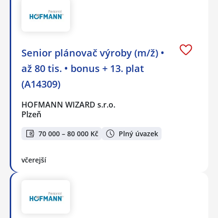
Senior plánovač výroby (m/ž) •
až 80 tis. • bonus + 13. plat
(A14309)
HOFMANN WIZARD s.r.o.
Plzeň
70 000 – 80 000 Kč
Plný úvazek
včerejší