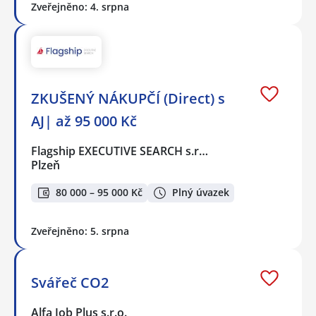
Zveřejněno: 4. srpna
ZKUŠENÝ NÁKUPČÍ (Direct) s
AJ| až 95 000 Kč
Flagship EXECUTIVE SEARCH s.r…
Plzeň
80 000 – 95 000 Kč
Plný úvazek
Zveřejněno: 5. srpna
Svářeč CO2
Alfa Job Plus s.r.o.