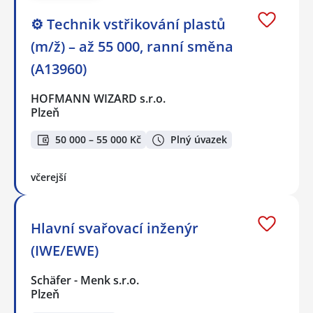
⚙️ Technik vstřikování plastů
(m/ž) – až 55 000, ranní směna
(A13960)
HOFMANN WIZARD s.r.o.
Plzeň
50 000 – 55 000 Kč
Plný úvazek
včerejší
Hlavní svařovací inženýr
(IWE/EWE)
Schäfer - Menk s.r.o.
Plzeň