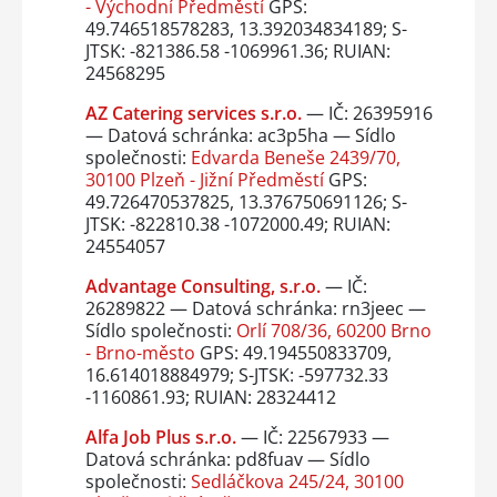
- Východní Předměstí
GPS:
49.746518578283, 13.392034834189; S-
JTSK: -821386.58 -1069961.36; RUIAN:
24568295
AZ Catering services s.r.o.
— IČ: 26395916
— Datová schránka: ac3p5ha — Sídlo
společnosti:
Edvarda Beneše 2439/70,
30100 Plzeň - Jižní Předměstí
GPS:
49.726470537825, 13.376750691126; S-
JTSK: -822810.38 -1072000.49; RUIAN:
24554057
Advantage Consulting, s.r.o.
— IČ:
26289822 — Datová schránka: rn3jeec —
Sídlo společnosti:
Orlí 708/36, 60200 Brno
- Brno-město
GPS: 49.194550833709,
16.614018884979; S-JTSK: -597732.33
-1160861.93; RUIAN: 28324412
Alfa Job Plus s.r.o.
— IČ: 22567933 —
Datová schránka: pd8fuav — Sídlo
společnosti:
Sedláčkova 245/24, 30100