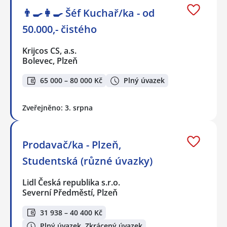
👨‍🍳👩‍🍳​​​​​​​ Šéf Kuchař/ka - od
50.000,- čistého
Krijcos CS, a.s.
Bolevec, Plzeň
65 000 – 80 000 Kč
Plný úvazek
Zveřejněno: 3. srpna
Prodavač/ka - Plzeň,
Studentská (různé úvazky)
Lidl Česká republika s.r.o.
Severní Předměstí, Plzeň
31 938 – 40 400 Kč
Plný úvazek, Zkrácený úvazek