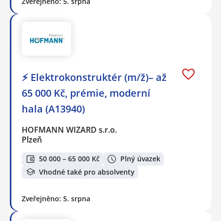
Zveřejněno: 5. srpna
⚡ Elektrokonstruktér (m/ž)– až
65 000 Kč, prémie, moderní
hala (A13940)
HOFMANN WIZARD s.r.o.
Plzeň
50 000 – 65 000 Kč
Plný úvazek
Vhodné také pro absolventy
Zveřejněno: 5. srpna