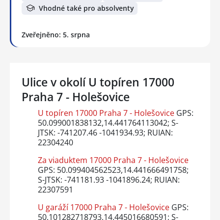
Vhodné také pro absolventy
Zveřejněno: 5. srpna
Ulice v okolí U topíren 17000
Praha 7 - Holešovice
U topíren 17000 Praha 7 - Holešovice
GPS:
50.099001838132,14.441764113042; S-
JTSK: -741207.46 -1041934.93; RUIAN:
22304240
Za viaduktem 17000 Praha 7 - Holešovice
GPS: 50.099404562523,14.441666491758;
S-JTSK: -741181.93 -1041896.24; RUIAN:
22307591
U garáží 17000 Praha 7 - Holešovice
GPS:
50.101282718793,14.445016680591; S-