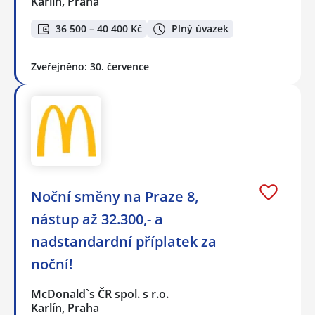
Karlín, Praha
36 500 – 40 400 Kč
Plný úvazek
Zveřejněno: 30. července
Noční směny na Praze 8,
nástup až 32.300,- a
nadstandardní příplatek za
noční!
McDonald`s ČR spol. s r.o.
Karlín, Praha