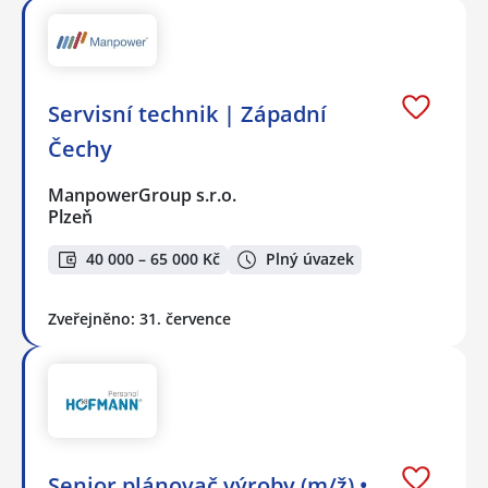
Servisní technik | Západní
Čechy
ManpowerGroup s.r.o.
Plzeň
40 000 – 65 000 Kč
Plný úvazek
Zveřejněno: 31. července
Senior plánovač výroby (m/ž) •