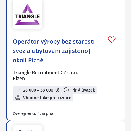
Operátor výroby bez starostí –
svoz a ubytování zajištěno|
okolí Plzně
Triangle Recruitment CZ s.r.o.
Plzeň
28 000 – 33 000 Kč
Plný úvazek
Vhodné také pro cizince
Zveřejněno: 4. srpna