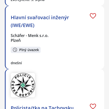
Hlavní svařovací inženýr
(IWE/EWE)
Schäfer - Menk s.r.o.
Plzeň
Plný úvazek
dnešní
Policista/tka na Tachovsku