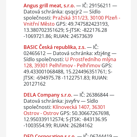
Angus grill meat, s.r.o.
— IČ: 29156211 —
Datová schránka: qsqcjr2 — Sídlo
společnosti:
Pražská 311/23, 30100 Plzeň -
Vnitřní Město
GPS: 49.747582423193,
13.380702351629; S-JTSK: -822176.28
-1069721.86; RUIAN: 24573639
BASIC Česká republika, z.s.
— IČ:
02465612 — Datová schránka: xfzj4ng —
Sídlo společnosti:
U Prostředního mlýna
128, 39301 Pelhřimov - Pelhřimov
GPS:
49.433001068488, 15.224496351761; S-
JTSK: -694975.78 -1122751.83; RUIAN:
20127162
DELA Company s.r.o.
— IČ: 26386844 —
Datová schránka: jsvyfrv — Sídlo
společnosti:
Klínovecká 1407, 36301
Ostrov - Ostrov
GPS: 50.30667267698,
12.950339112574; S-JTSK: -843136.95
-1003554.99; RUIAN: 26284162
DFD Corporation s.r.o.
— IČ: 06744419 —