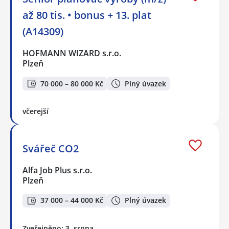
až 80 tis. • bonus + 13. plat
(A14309)
HOFMANN WIZARD s.r.o.
Plzeň
70 000 – 80 000 Kč
Plný úvazek
včerejší
Svářeč CO2
Alfa Job Plus s.r.o.
Plzeň
37 000 – 44 000 Kč
Plný úvazek
Zveřejněno: 3. srpna