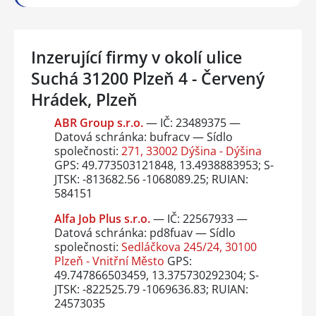
Inzerující firmy v okolí ulice
Suchá 31200 Plzeň 4 - Červený
Hrádek, Plzeň
ABR Group s.r.o.
— IČ: 23489375 —
Datová schránka: bufracv — Sídlo
společnosti:
271, 33002 Dýšina - Dýšina
GPS: 49.773503121848, 13.4938883953; S-
JTSK: -813682.56 -1068089.25; RUIAN:
584151
Alfa Job Plus s.r.o.
— IČ: 22567933 —
Datová schránka: pd8fuav — Sídlo
společnosti:
Sedláčkova 245/24, 30100
Plzeň - Vnitřní Město
GPS:
49.747866503459, 13.375730292304; S-
JTSK: -822525.79 -1069636.83; RUIAN:
24573035