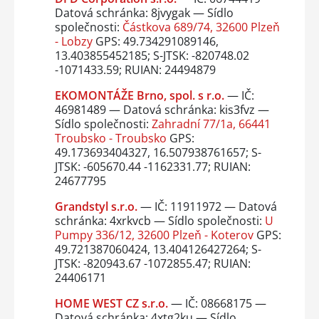
Datová schránka: 8jvygak — Sídlo
společnosti:
Částkova 689/74, 32600 Plzeň
- Lobzy
GPS: 49.734291089146,
13.403855452185; S-JTSK: -820748.02
-1071433.59; RUIAN: 24494879
EKOMONTÁŽE Brno, spol. s r.o.
— IČ:
46981489 — Datová schránka: kis3fvz —
Sídlo společnosti:
Zahradní 77/1a, 66441
Troubsko - Troubsko
GPS:
49.173693404327, 16.507938761657; S-
JTSK: -605670.44 -1162331.77; RUIAN:
24677795
Grandstyl s.r.o.
— IČ: 11911972 — Datová
schránka: 4xrkvcb — Sídlo společnosti:
U
Pumpy 336/12, 32600 Plzeň - Koterov
GPS:
49.721387060424, 13.404126427264; S-
JTSK: -820943.67 -1072855.47; RUIAN:
24406171
HOME WEST CZ s.r.o.
— IČ: 08668175 —
Datová schránka: 4xtg2ku — Sídlo