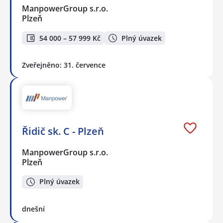
ManpowerGroup s.r.o.
Plzeň
54 000 – 57 999 Kč
Plný úvazek
Zveřejněno: 31. července
Řidič sk. C - Plzeň
ManpowerGroup s.r.o.
Plzeň
Plný úvazek
dnešní