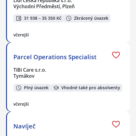
Lidl Česká republika s.r.o.
Východní Předměstí, Plzeň
31 938 – 35 350 Kč
Zkrácený úvazek
včerejší
Parcel Operations Specialist
TiBi Care s.r.o.
Tymákov
Plný úvazek
Vhodné také pro absolventy
včerejší
Navíječ