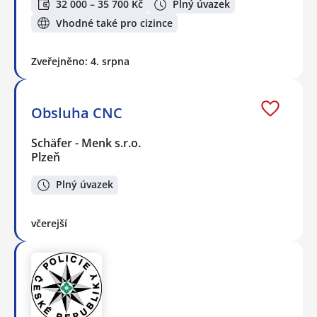
32 000 – 35 700 Kč
Plný úvazek
Vhodné také pro cizince
Zveřejněno: 4. srpna
Obsluha CNC
Schäfer - Menk s.r.o.
Plzeň
Plný úvazek
včerejší