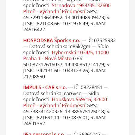
společnosti:
Strnadova 1954/35, 32600
Plzeň - Východní Předměstí
GPS:
49.729113644952, 13.401408909473; S-
JTSK: -821008.66 -1071976.49; RUIAN:
24516422
HOSPODSKA Špork s.r.o.
— IČ: 07525982
— Datová schránka: e86k2gm — Sídlo
společnosti:
Hybernská 1034/5, 11000
Praha 1 - Nové Město
GPS:
50.087312616037, 14.430851714179; S-
JTSK: -742131.60 -1043123.26; RUIAN:
21708550
IMPULS - CAR s.r.o.
— IČ: 08228451 —
Datová schránka: car6vsc — Sídlo
společnosti:
Houškova 569/16, 32600
Plzeň - Východní Předměstí
GPS:
49.738341420326, 13.389675125018; S-
JTSK: -821691.11 -1070835.01; RUIAN:
24501352
JiFa personal s.r.o.
— IČ: 26360047 —