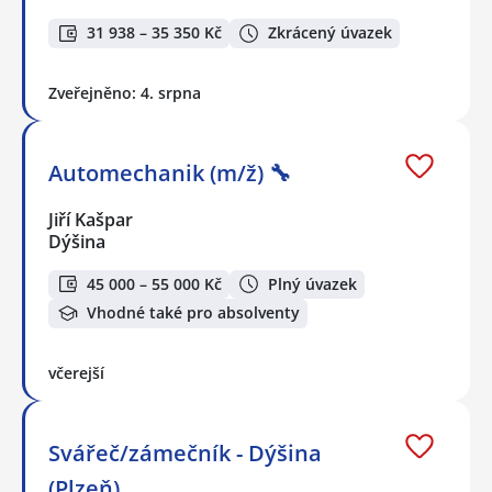
31 938 – 35 350 Kč
Zkrácený úvazek
Zveřejněno: 4. srpna
Automechanik (m/ž) 🔧
Jiří Kašpar
Dýšina
45 000 – 55 000 Kč
Plný úvazek
Vhodné také pro absolventy
včerejší
Svářeč/zámečník - Dýšina
(Plzeň)