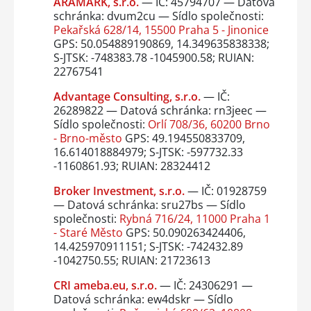
ARAMARK, s.r.o.
— IČ: 45794707 — Datová
schránka: dvum2cu — Sídlo společnosti:
Pekařská 628/14, 15500 Praha 5 - Jinonice
GPS: 50.054889190869, 14.349635838338;
S-JTSK: -748383.78 -1045900.58; RUIAN:
22767541
Advantage Consulting, s.r.o.
— IČ:
26289822 — Datová schránka: rn3jeec —
Sídlo společnosti:
Orlí 708/36, 60200 Brno
- Brno-město
GPS: 49.194550833709,
16.614018884979; S-JTSK: -597732.33
-1160861.93; RUIAN: 28324412
Broker Investment, s.r.o.
— IČ: 01928759
— Datová schránka: sru27bs — Sídlo
společnosti:
Rybná 716/24, 11000 Praha 1
- Staré Město
GPS: 50.090263424406,
14.425970911151; S-JTSK: -742432.89
-1042750.55; RUIAN: 21723613
CRI ameba.eu, s.r.o.
— IČ: 24306291 —
Datová schránka: ew4dskr — Sídlo