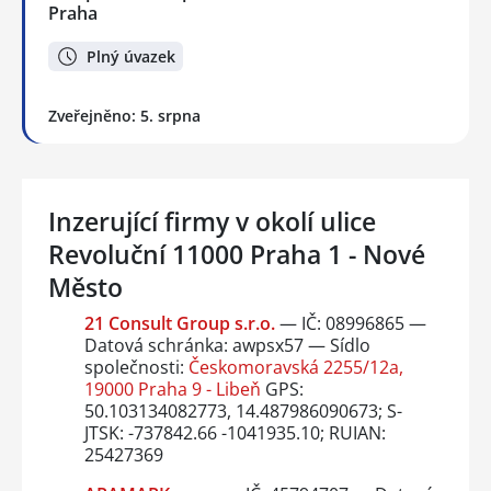
Praha
Plný úvazek
Zveřejněno: 5. srpna
Inzerující firmy v okolí ulice
Revoluční 11000 Praha 1 - Nové
Město
21 Consult Group s.r.o.
— IČ: 08996865 —
Datová schránka: awpsx57 — Sídlo
společnosti:
Českomoravská 2255/12a,
19000 Praha 9 - Libeň
GPS:
50.103134082773, 14.487986090673; S-
JTSK: -737842.66 -1041935.10; RUIAN:
25427369