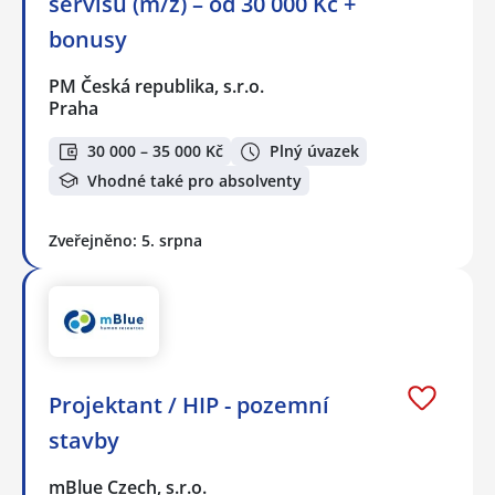
servisu (m/ž) – od 30 000 Kč +
bonusy
PM Česká republika, s.r.o.
Praha
30 000 – 35 000 Kč
Plný úvazek
Vhodné také pro absolventy
Zveřejněno: 5. srpna
Projektant / HIP - pozemní
stavby
mBlue Czech, s.r.o.