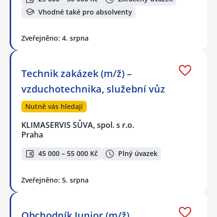
Vhodné také pro absolventy
Zveřejněno: 4. srpna
Technik zakázek (m/ž) –
vzduchotechnika, služební vůz
Nutně vás hledají
KLIMASERVIS SŮVA, spol. s r.o.
Praha
45 000 – 55 000 Kč
Plný úvazek
Zveřejněno: 5. srpna
Obchodník Junior (m/ž)