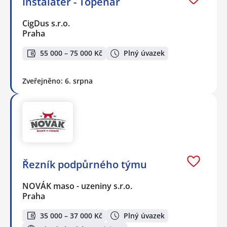
Instalatér - Topenář
CigDus s.r.o.
Praha
55 000 – 75 000 Kč
Plný úvazek
Zveřejněno: 6. srpna
Řezník podpůrného týmu
NOVÁK maso - uzeniny s.r.o.
Praha
35 000 – 37 000 Kč
Plný úvazek