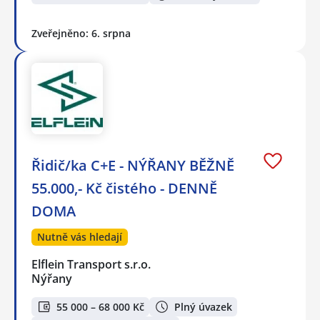
Zveřejněno: 6. srpna
Řidič/ka C+E - NÝŘANY BĚŽNĚ
55.000,- Kč čistého - DENNĚ
DOMA
Nutně vás hledají
Elflein Transport s.r.o.
Nýřany
55 000 – 68 000 Kč
Plný úvazek