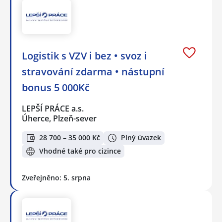
Logistik s VZV i bez • svoz i
stravování zdarma • nástupní
bonus 5 000Kč
LEPŠÍ PRÁCE a.s.
Úherce, Plzeň-sever
28 700 – 35 000 Kč
Plný úvazek
Vhodné také pro cizince
Zveřejněno: 5. srpna