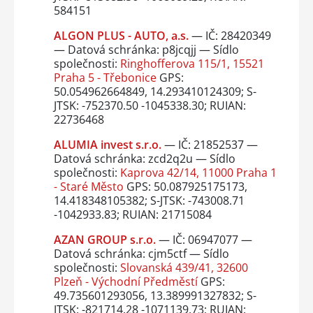
584151
ALGON PLUS - AUTO, a.s.
— IČ: 28420349
— Datová schránka: p8jcqjj — Sídlo
společnosti:
Ringhofferova 115/1, 15521
Praha 5 - Třebonice
GPS:
50.054962664849, 14.293410124309; S-
JTSK: -752370.50 -1045338.30; RUIAN:
22736468
ALUMIA invest s.r.o.
— IČ: 21852537 —
Datová schránka: zcd2q2u — Sídlo
společnosti:
Kaprova 42/14, 11000 Praha 1
- Staré Město
GPS: 50.087925175173,
14.418348105382; S-JTSK: -743008.71
-1042933.83; RUIAN: 21715084
AZAN GROUP s.r.o.
— IČ: 06947077 —
Datová schránka: cjm5ctf — Sídlo
společnosti:
Slovanská 439/41, 32600
Plzeň - Východní Předměstí
GPS:
49.735601293056, 13.389991327832; S-
JTSK: -821714.28 -1071139.73; RUIAN: