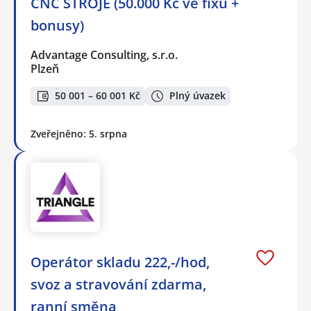
CNC STROJE (50.000 Kč ve fixu +
bonusy)
Advantage Consulting, s.r.o.
Plzeň
50 001 – 60 001 Kč
Plný úvazek
Zveřejněno: 5. srpna
Operátor skladu 222,-/hod,
svoz a stravování zdarma,
ranní směna