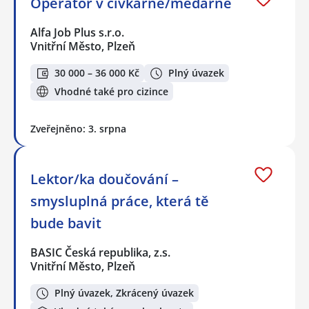
Operátor v cívkárně/měďárně
Alfa Job Plus s.r.o.
Vnitřní Město, Plzeň
30 000 – 36 000 Kč
Plný úvazek
Vhodné také pro cizince
Zveřejněno: 3. srpna
Lektor/ka doučování –
smysluplná práce, která tě
bude bavit
BASIC Česká republika, z.s.
Vnitřní Město, Plzeň
Plný úvazek, Zkrácený úvazek