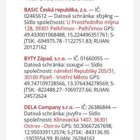
BASIC Česká republika, z.s.
— IČ:
02465612 — Datová schránka: xfzj4ng —
Sídlo společnosti:
U Prostředního mlýna
128, 39301 Pelhřimov - Pelhřimov
GPS:
49.433001068488, 15.224496351761; S-
JTSK: -694975.78 -1122751.83; RUIAN:
20127162
BYTY Západ, s.r.o.
— IČ: 01660055 —
Datová schránka: ssxugvi — Sídlo
společnosti:
náměstí Republiky 205/31,
30100 Plzeň - Vnitřní Město
GPS:
49.747109728566, 13.376434278569; S-
JTSK: -822488.27 -1069727.66; RUIAN:
24572624
DELA Company s.r.o.
— IČ: 26386844 —
Datová schránka: jsvyfrv — Sídlo
společnosti:
Klínovecká 1407, 36301
Ostrov - Ostrov
GPS: 50.30667267698,
12.950339112574; S-JTSK: -843136.95
-1003554.99; RUIAN: 26284162