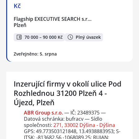
Kč
Flagship EXECUTIVE SEARCH s.r…
Plzeň
70 000 – 90 000 Kč
Plný úvazek
Zveřejněno: 5. srpna
Inzerující firmy v okolí ulice Pod
Rozhlednou 31200 Plzeň 4 -
Újezd, Plzeň
ABR Group s.r.o.
— IČ: 23489375 —
Datová schránka: bufracv — Sídlo
společnosti:
271, 33002 Dýšina - Dýšina
GPS: 49.773503121848, 13.4938883953; S-
JTSK: -813682.56 -1068089.25; RUIAN: