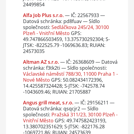
24499854
Alfa Job Plus s.r.o.
— IČ: 22567933 —
Datová schránka: pd8fuav — Sídlo
společnosti:
Sedláčkova 245/24, 30100
Plzeň - Vnitřní Město
GPS:
49.747866503459, 13.375730292304; S-
JTSK: -822525.79 -1069636.83; RUIAN:
24573035
Altman AZ s.r.o.
— IČ: 26368609 — Datová
schránka: f3tk2ti — Sídlo společnosti:
Václavské náměstí 788/30, 11000 Praha 1 -
Nové Město
GPS: 50.082434172396,
14.425587324428; S-JTSK: -742578.74
-1043609.46; RUIAN: 21705887
Angus grill meat, s.r.o.
— IČ: 29156211 —
Datová schránka: qsqcjr2 — Sídlo
společnosti:
Pražská 311/23, 30100 Plzeň -
Vnitřní Město
GPS: 49.747582423193,
13.380702351629; S-JTSK: -822176.28
-1069721.86; RUIAN: 24573639