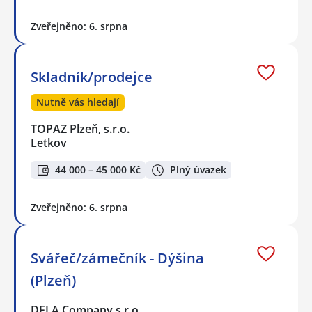
Zveřejněno: 6. srpna
Skladník/prodejce
Nutně vás hledají
TOPAZ Plzeň, s.r.o.
Letkov
44 000 – 45 000 Kč
Plný úvazek
Zveřejněno: 6. srpna
Svářeč/zámečník - Dýšina
(Plzeň)
DELA Company s.r.o.