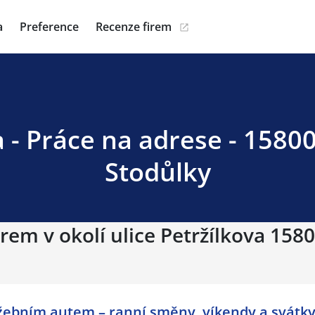
a
Preference
Recenze firem
a - Práce na adrese - 15800
Stodůlky
rem v okolí ulice Petržílkova 1580
žebním autem – ranní směny, víkendy a svátky