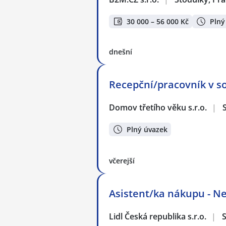
30 000 – 56 000 Kč
Plný
dnešní
Recepční/pracovník v so
Domov třetího věku s.r.o.
|
Plný úvazek
včerejší
Asistent/ka nákupu - N
Lidl Česká republika s.r.o.
|
S