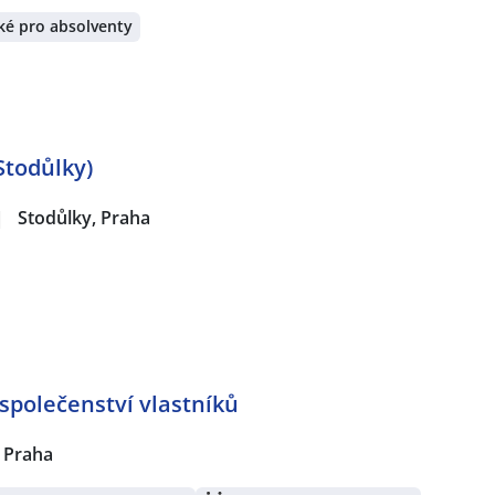
ké pro absolventy
Stodůlky)
|
Stodůlky, Praha
společenství vlastníků
 Praha