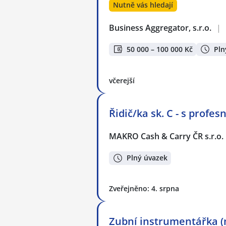
Nutně vás hledají
Business Aggregator, s.r.o.
|
50 000 – 100 000 Kč
Pln
včerejší
Řidič/ka sk. C - s prof
MAKRO Cash & Carry ČR s.r.o.
Plný úvazek
Zveřejněno: 4. srpna
Zubní instrumentářka (