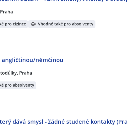
 Praha
é pro cizince
Vhodné také pro absolventy
s angličtinou/němčinou
todůlky, Praha
ké pro absolventy
 který dává smysl - žádné studené kontakty (Pr