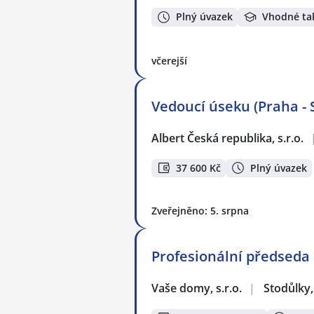
Plný úvazek
Vhodné ta
včerejší
Vedoucí úseku (Praha - 
Albert Česká republika, s.r.o.
37 600 Kč
Plný úvazek
Zveřejněno: 5. srpna
Profesionální předseda 
Vaše domy, s.r.o.
|
Stodůlky,