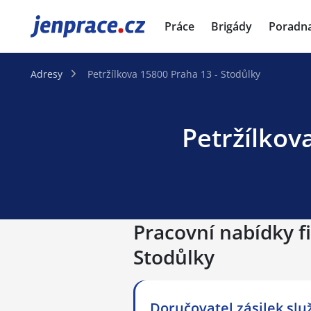
JenPráce.cz
Práce
Brigády
Poradn
Adresy
Petržílkova 15800 Praha 13 - Stodůlky
Petržílkov
Pracovní nabídky fi
Stodůlky
Doručovatel zásilek slu