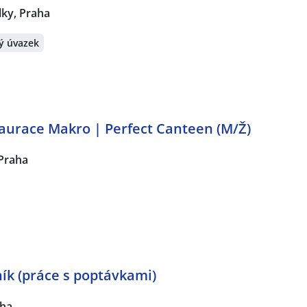
lky, Praha
ý úvazek
aurace Makro | Perfect Canteen (M/Ž)
 Praha
ík (práce s poptávkami)
aha