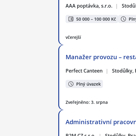
AAA poptávka, s.r.o.
|
Stodů
50 000 – 100 000 Kč
Pln
včerejší
Manažer provozu – rest
Perfect Canteen
|
Stodůlky,
Plný úvazek
Zveřejněno: 3. srpna
Administrativní pracovn
B2M.CZ s.r.o.
|
Stodůlky, Pr