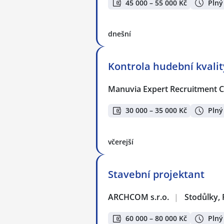
45 000 – 55 000 Kč
Plný
dnešní
Kontrola hudební kvalit
Manuvia Expert Recruitment CZ
30 000 – 35 000 Kč
Plný
včerejší
Stavební projektant
ARCHCOM s.r.o.
|
Stodůlky,
60 000 – 80 000 Kč
Plný