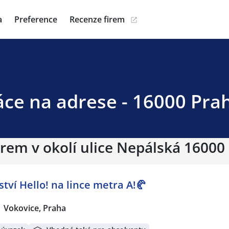
a
Preference
Recenze firem
áce na adrese - 16000 Prah
irem v okolí ulice Nepálská 16000
tví Hello! na lince metra A!🥐
Vokovice, Praha