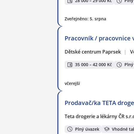
28 000 – 29 000 Kč
Plný
Zveřejněno: 5. srpna
Pracovník / pracovnice 
Dětské centrum Paprsek
|
V
35 000 – 42 000 Kč
Plný
včerejší
Prodavač/ka TETA droger
Teta drogerie a lékárny ČR s.r.
Plný úvazek
Vhodné ta