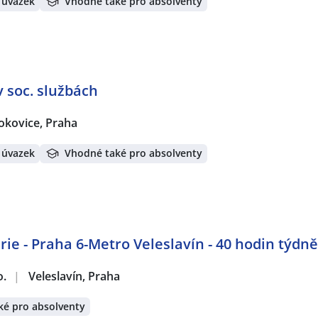
 úvazek
Vhodné také pro absolventy
v soc. službách
okovice, Praha
 úvazek
Vhodné také pro absolventy
ie - Praha 6-Metro Veleslavín - 40 hodin týdně
o.
|
Veleslavín, Praha
ké pro absolventy