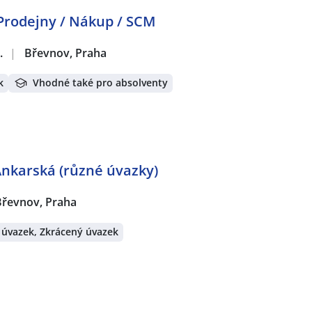
Prodejny / Nákup / SCM
.
|
Břevnov, Praha
k
Vhodné také pro absolventy
Ankarská (různé úvazky)
Břevnov, Praha
 úvazek, Zkrácený úvazek