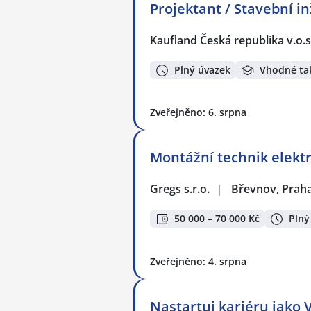
Projektant / Stavební in
Kaufland Česká republika v.o.s
Plný úvazek
Vhodné ta
Zveřejněno: 6. srpna
Montážní technik elekt
Gregs s.r.o.
|
Břevnov, Prah
50 000 – 70 000 Kč
Plný
Zveřejněno: 4. srpna
Nastartuj kariéru jak