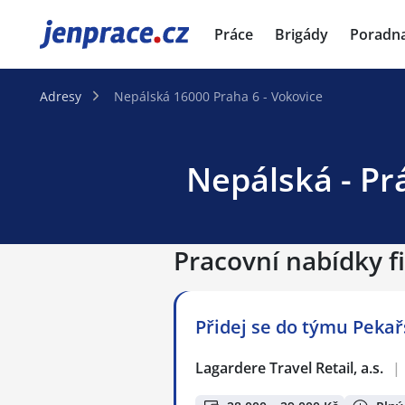
JenPráce.cz
Práce
Brigády
Poradn
Adresy
Nepálská 16000 Praha 6 - Vokovice
Nepálská - Pr
Pracovní nabídky f
Přidej se do týmu Pekařs
Lagardere Travel Retail, a.s.
|