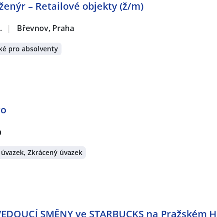
ženýr – Retailové objekty (ž/m)
.
|
Břevnov, Praha
ké pro absolventy
ro
a
 úvazek, Zkrácený úvazek
o VEDOUCÍ SMĚNY ve STARBUCKS na Pražském 