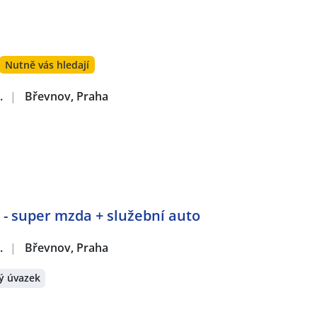
Nutně vás hledají
.
|
Břevnov, Praha
 - super mzda + služební auto
.
|
Břevnov, Praha
ý úvazek