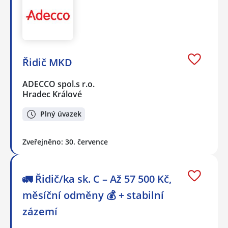
Řidič MKD
ADECCO spol.s r.o.
Hradec Králové
Plný úvazek
Zveřejněno: 30. července
🚛 Řidič/ka sk. C – Až 57 500 Kč,
měsíční odměny 💰 + stabilní
zázemí