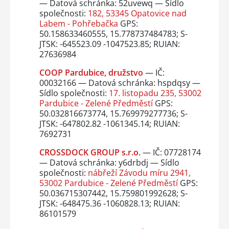
— Datová schránka: 52uvewq — Sídlo
společnosti:
182, 53345 Opatovice nad
Labem - Pohřebačka
GPS:
50.158633460555, 15.778737484783; S-
JTSK: -645523.09 -1047523.85; RUIAN:
27636984
COOP Pardubice, družstvo
— IČ:
00032166 — Datová schránka: hspdqsy —
Sídlo společnosti:
17. listopadu 235, 53002
Pardubice - Zelené Předměstí
GPS:
50.032816673774, 15.769979277736; S-
JTSK: -647802.82 -1061345.14; RUIAN:
7692731
CROSSDOCK GROUP s.r.o.
— IČ: 07728174
— Datová schránka: y6drbdj — Sídlo
společnosti:
nábřeží Závodu míru 2941,
53002 Pardubice - Zelené Předměstí
GPS:
50.036715307442, 15.759801992628; S-
JTSK: -648475.36 -1060828.13; RUIAN:
86101579