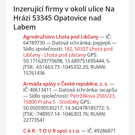
Inzerující firmy v okolí ulice Na
Hrázi 53345 Opatovice nad
Labem
Agrodružstvo Lhota pod Libčany
— IČ:
64789730 — Datová schránka: pxpjvp6 —
Sídlo společnosti:
182, 50327 Lhota pod
Libčany - Lhota pod Libčany
GPS:
50.171629770698, 15.689751695444; S-
JTSK: -651663.73 -1045332.20; RUIAN:
15761436
Armáda spásy v České republice, z. s.
—
IČ: 40613411 — Datová schránka: iacap5u
— Sídlo společnosti:
Petržílkova 2565/23,
15800 Praha 5 - Stodůlky
GPS:
50.050590530217, 14.342478185772; S-
JTSK: -748957.14 -1046303.76; RUIAN:
22773541
C A R - T O U R spol. s r.o.
— IČ: 49286871