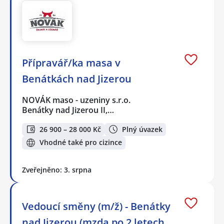
Přípravář/ka masa v
Benátkách nad Jizerou
NOVÁK maso - uzeniny s.r.o.
Benátky nad Jizerou II,…
26 900 – 28 000 Kč
Plný úvazek
Vhodné také pro cizince
Zveřejněno: 3. srpna
Vedoucí směny (m/ž) - Benátky
nad Jizerou (mzda po 2 letech