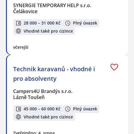
SYNERGIE TEMPORARY HELP s.r.o.
Čelákovice
28 000 – 31 000 Kč
Plný úvazek
Vhodné také pro cizince
včerejší
Technik karavanů - vhodné i
pro absolventy
Campers4U Brandýs s.r.o.
Lázně Toušeň
45 000 – 60 000 Kč
Plný úvazek
Vhodné také pro cizince
Zveřejněno: 4. srpna