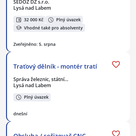
SEDOZ DZ s.r.o.
Lysá nad Labem
32 000 Kč
Plný úvazek
Vhodné také pro absolventy
Zveřejněno: 5. srpna
Traťový dělník - montér tratí
Správa železnic, státní…
Lysá nad Labem
Plný úvazek
dnešní
Obsluha / seřizovač CNC