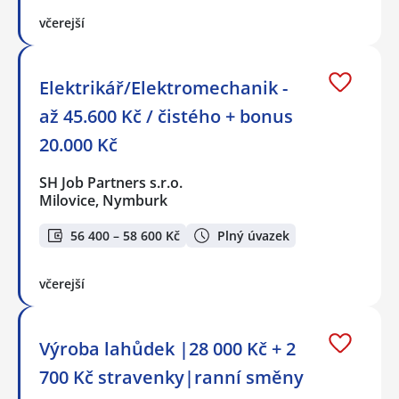
včerejší
Elektrikář/Elektromechanik -
až 45.600 Kč / čistého + bonus
20.000 Kč
SH Job Partners s.r.o.
Milovice, Nymburk
56 400 – 58 600 Kč
Plný úvazek
včerejší
Výroba lahůdek |28 000 Kč + 2
700 Kč stravenky|ranní směny