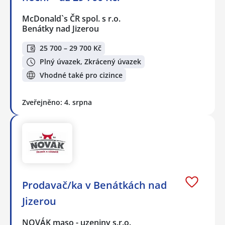
McDonald`s ČR spol. s r.o.
Benátky nad Jizerou
25 700 – 29 700 Kč
Plný úvazek, Zkrácený úvazek
Vhodné také pro cizince
Zveřejněno: 4. srpna
Prodavač/ka v Benátkách nad
Jizerou
NOVÁK maso - uzeniny s.r.o.