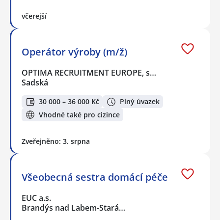
včerejší
Operátor výroby (m/ž)
OPTIMA RECRUITMENT EUROPE, s…
Sadská
30 000 – 36 000 Kč
Plný úvazek
Vhodné také pro cizince
Zveřejněno: 3. srpna
Všeobecná sestra domácí péče
EUC a.s.
Brandýs nad Labem-Stará…