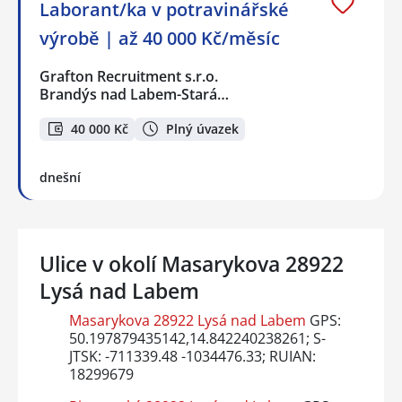
Laborant/ka v potravinářské
výrobě | až 40 000 Kč/měsíc
Grafton Recruitment s.r.o.
Brandýs nad Labem-Stará…
40 000 Kč
Plný úvazek
dnešní
Ulice v okolí Masarykova 28922
Lysá nad Labem
Masarykova 28922 Lysá nad Labem
GPS:
50.197879435142,14.842240238261; S-
JTSK: -711339.48 -1034476.33; RUIAN:
18299679