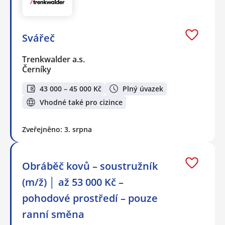
Svářeč
Trenkwalder a.s.
Černíky
43 000 – 45 000 Kč
Plný úvazek
Vhodné také pro cizince
Zveřejněno: 3. srpna
Obráběč kovů – soustružník
(m/ž) │ až 53 000 Kč –
pohodové prostředí – pouze
ranní směna