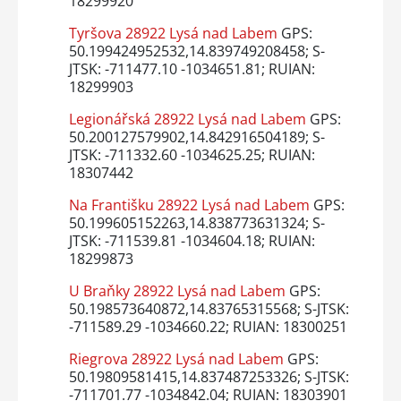
18299920
Tyršova 28922 Lysá nad Labem
GPS:
50.199424952532,14.839749208458; S-
JTSK: -711477.10 -1034651.81; RUIAN:
18299903
Legionářská 28922 Lysá nad Labem
GPS:
50.200127579902,14.842916504189; S-
JTSK: -711332.60 -1034625.25; RUIAN:
18307442
Na Františku 28922 Lysá nad Labem
GPS:
50.199605152263,14.838773631324; S-
JTSK: -711539.81 -1034604.18; RUIAN:
18299873
U Braňky 28922 Lysá nad Labem
GPS:
50.198573640872,14.83765315568; S-JTSK:
-711589.29 -1034660.22; RUIAN: 18300251
Riegrova 28922 Lysá nad Labem
GPS:
50.19809581415,14.837487253326; S-JTSK:
-711701.77 -1034842.04; RUIAN: 18303901