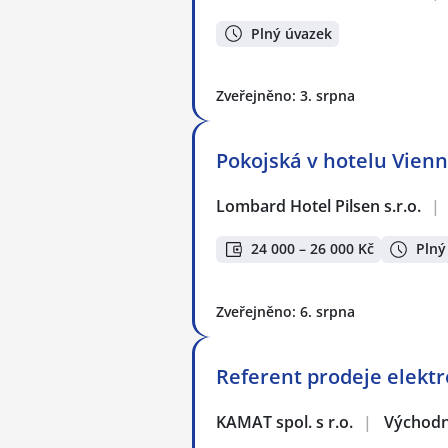
Plný úvazek
Zveřejněno: 3. srpna
Pokojská v hotelu Vien
Lombard Hotel Pilsen s.r.o.
|
24 000 – 26 000 Kč
Plný
Zveřejněno: 6. srpna
Referent prodeje elekt
KAMAT spol. s r.o.
|
Východn