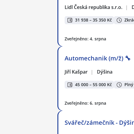
Lidl Česká republika s.r.o.
|
31 938 – 35 350 Kč
Zkrá
Zveřejněno: 4. srpna
Automechanik (m/ž) 🔧
Jiří Kašpar
|
Dýšina
45 000 – 55 000 Kč
Plný
Zveřejněno: 6. srpna
Svářeč/zámečník - Dýšin