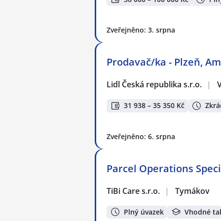
Zveřejněno: 3. srpna
Prodavač/ka - Plzeň, Am
Lidl Česká republika s.r.o.
|
31 938 – 35 350 Kč
Zkrá
Zveřejněno: 6. srpna
Parcel Operations Speci
TiBi Care s.r.o.
|
Tymákov
Plný úvazek
Vhodné ta