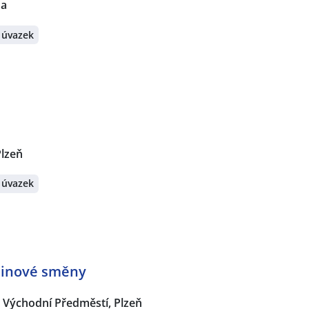
na
 úvazek
Plzeň
 úvazek
dinové směny
Východní Předměstí, Plzeň