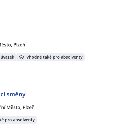
Město, Plzeň
 úvazek
Vhodné také pro absolventy
oucí směny
řní Město, Plzeň
ké pro absolventy