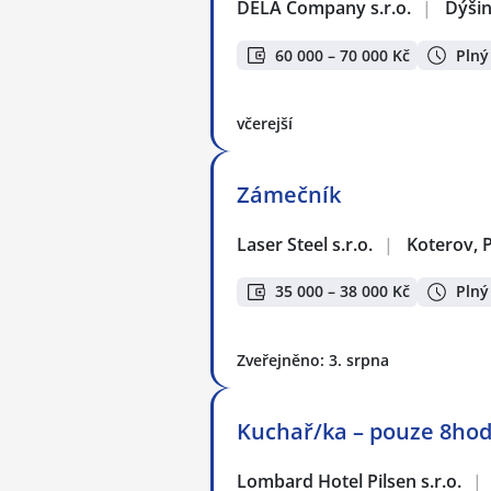
DELA Company s.r.o.
|
Dýši
60 000 – 70 000 Kč
Plný
včerejší
Zámečník
Laser Steel s.r.o.
|
Koterov, 
35 000 – 38 000 Kč
Plný
Zveřejněno: 3. srpna
Kuchař/ka – pouze 8ho
Lombard Hotel Pilsen s.r.o.
|