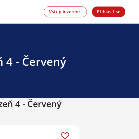
Vstup inzerenti
Přihlásit se
ň 4 - Červený
zeň 4 - Červený