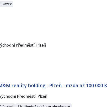
 úvazek
ýchodní Předměstí, Plzeň
M&M reality holding - Plzeň - mzda až 100 000 
Východní Předměstí, Plzeň
ý úvazek
Vhodné také pro absolventy