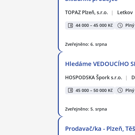
TOPAZ Plzeň, s.r.o.
|
Letkov
44 000 – 45 000 Kč
Plný
Zveřejněno: 6. srpna
Hledáme VEDOUCÍHO S
HOSPODSKA Špork s.r.o.
|
D
45 000 – 50 000 Kč
Plný
Zveřejněno: 5. srpna
Prodavač/ka - Plzeň, Těš