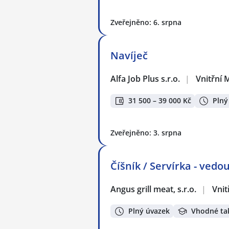
Zveřejněno: 6. srpna
Navíječ
Alfa Job Plus s.r.o.
|
Vnitřní 
31 500 – 39 000 Kč
Plný
Zveřejněno: 3. srpna
Číšník / Servírka - ved
Angus grill meat, s.r.o.
|
Vnit
Plný úvazek
Vhodné ta