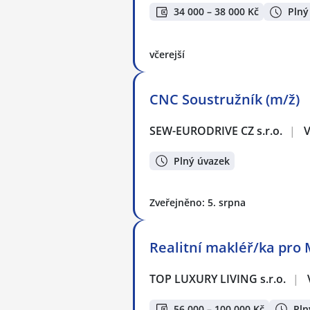
34 000 – 38 000 Kč
Plný
včerejší
CNC Soustružník (m/ž)
SEW-EURODRIVE CZ s.r.o.
|
V
Plný úvazek
Zveřejněno: 5. srpna
Realitní makléř/ka pro 
TOP LUXURY LIVING s.r.o.
|
56 000 – 100 000 Kč
Pln