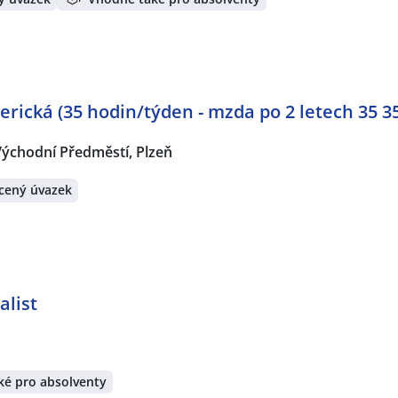
erická (35 hodin/týden - mzda po 2 letech 35 3
Východní Předměstí, Plzeň
cený úvazek
alist
ké pro absolventy