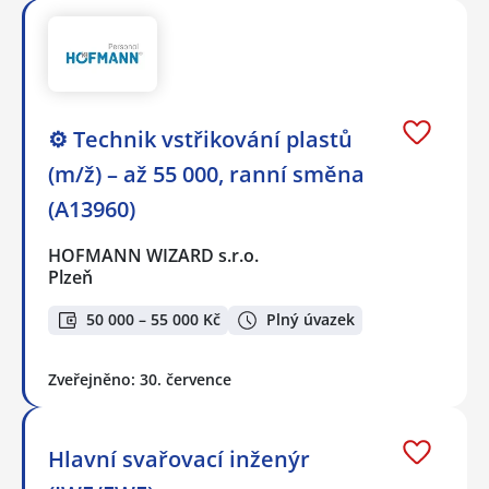
⚙️ Technik vstřikování plastů
(m/ž) – až 55 000, ranní směna
(A13960)
HOFMANN WIZARD s.r.o.
Plzeň
50 000 – 55 000 Kč
Plný úvazek
Zveřejněno: 30. července
Hlavní svařovací inženýr