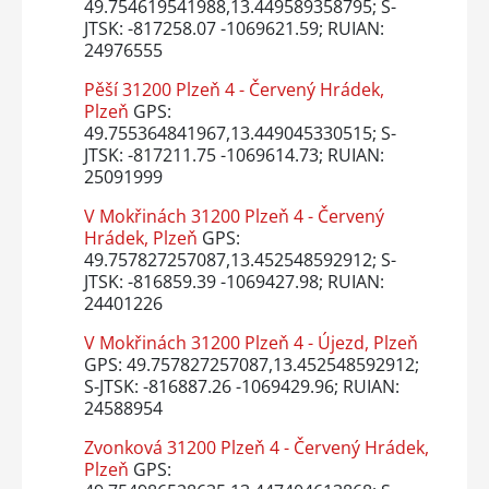
49.754619541988,13.449589358795; S-
JTSK: -817258.07 -1069621.59; RUIAN:
24976555
Pěší 31200 Plzeň 4 - Červený Hrádek,
Plzeň
GPS:
49.755364841967,13.449045330515; S-
JTSK: -817211.75 -1069614.73; RUIAN:
25091999
V Mokřinách 31200 Plzeň 4 - Červený
Hrádek, Plzeň
GPS:
49.757827257087,13.452548592912; S-
JTSK: -816859.39 -1069427.98; RUIAN:
24401226
V Mokřinách 31200 Plzeň 4 - Újezd, Plzeň
GPS: 49.757827257087,13.452548592912;
S-JTSK: -816887.26 -1069429.96; RUIAN:
24588954
Zvonková 31200 Plzeň 4 - Červený Hrádek,
Plzeň
GPS: