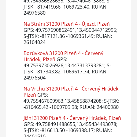
49.754986528635,13.447404613868; S-
JTSK: -817419.66 -1069723.40; RUIAN:
24976580
Na Stráni 31200 Plzeň 4 - Újezd, Plzeň
GPS: 49.757690862491,13.450044712995;
S-JTSK: -817121.86 -1069361.49; RUIAN:
26104024
Borůvková 31200 Plzeň 4 - Červený
Hrádek, Plzeň
GPS:
49.753973026926,13.447313793281; S-
JTSK: -817343.82 -1069617.74; RUIAN:
24976504
Na Vrchu 31200 Plzeň 4 - Červený Hrádek,
Plzeň
GPS:
49.755467609963,13.45858874208; S-JTSK:
-816465.42 -1069709.98; RUIAN: 24400980
Jižní 31200 Plzeň 4 - Červený Hrádek, Plzeň
GPS: 49.758491488655,13.455434493078;
S-JTSK: -816613.50 -1069388.17; RUIAN:
24401510