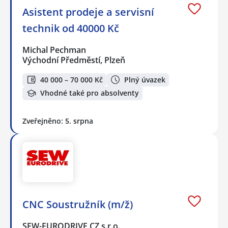
Asistent prodeje a servisní
technik od 40000 Kč
Michal Pechman
Východní Předměstí, Plzeň
40 000 – 70 000 Kč
Plný úvazek
Vhodné také pro absolventy
Zveřejněno: 5. srpna
CNC Soustružník (m/ž)
SEW-EURODRIVE CZ s.r.o.