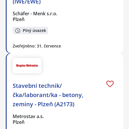
(IWE/EWE)
Schäfer - Menk s.r.o.
Plzeň
Plný úvazek
Zveřejněno: 31. července
Stavební technik/
čka/laborant/ka - betony,
zeminy - Plzeň (A2173)
Metrostav a.s.
Plzeň