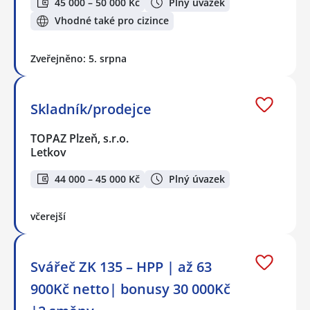
45 000 – 50 000 Kč
Plný úvazek
Vhodné také pro cizince
Zveřejněno: 5. srpna
Skladník/prodejce
TOPAZ Plzeň, s.r.o.
Letkov
44 000 – 45 000 Kč
Plný úvazek
včerejší
Svářeč ZK 135 – HPP | až 63
900Kč netto| bonusy 30 000Kč