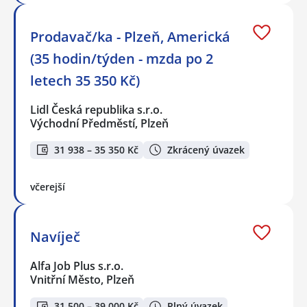
Prodavač/ka - Plzeň, Americká
(35 hodin/týden - mzda po 2
letech 35 350 Kč)
Lidl Česká republika s.r.o.
Východní Předměstí, Plzeň
31 938 – 35 350 Kč
Zkrácený úvazek
včerejší
Navíječ
Alfa Job Plus s.r.o.
Vnitřní Město, Plzeň
31 500 – 39 000 Kč
Plný úvazek