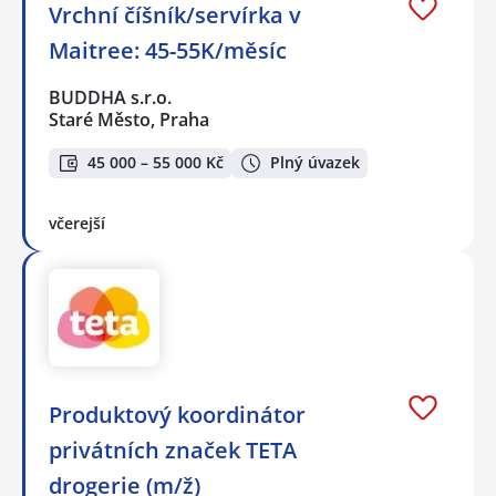
Vrchní číšník/servírka v
Maitree: 45-55K/měsíc
BUDDHA s.r.o.
Staré Město, Praha
45 000 – 55 000 Kč
Plný úvazek
včerejší
Produktový koordinátor
privátních značek TETA
drogerie (m/ž)