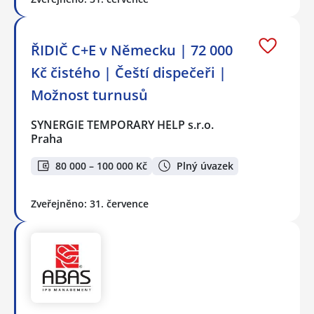
ŘIDIČ C+E v Německu | 72 000
Kč čistého | Čeští dispečeři |
Možnost turnusů
SYNERGIE TEMPORARY HELP s.r.o.
Praha
80 000 – 100 000 Kč
Plný úvazek
Zveřejněno: 31. července