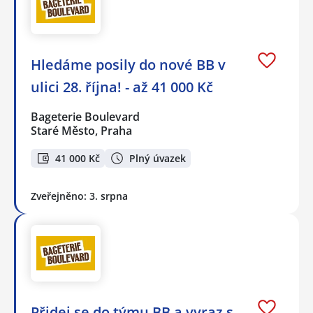
Hledáme posily do nové BB v
ulici 28. října! - až 41 000 Kč
Bageterie Boulevard
Staré Město, Praha
41 000 Kč
Plný úvazek
Zveřejněno: 3. srpna
Přidej se do týmu BB a vyraz s