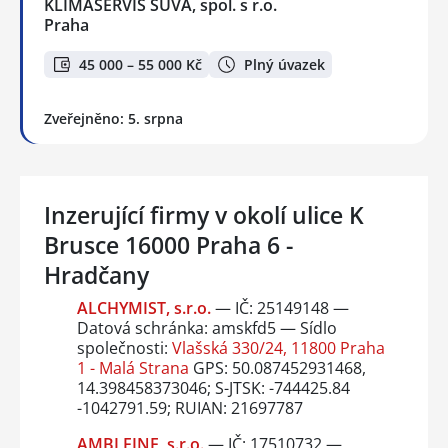
KLIMASERVIS SŮVA, spol. s r.o.
Praha
45 000 – 55 000 Kč
Plný úvazek
Zveřejněno: 5. srpna
Inzerující firmy v okolí ulice K
Brusce 16000 Praha 6 -
Hradčany
ALCHYMIST, s.r.o.
— IČ: 25149148 —
Datová schránka: amskfd5 — Sídlo
společnosti:
Vlašská 330/24, 11800 Praha
1 - Malá Strana
GPS: 50.087452931468,
14.398458373046; S-JTSK: -744425.84
-1042791.59; RUIAN: 21697787
AMBI FINE, s.r.o.
— IČ: 17510732 —