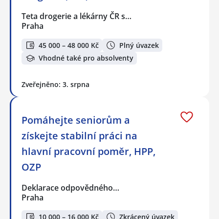
Teta drogerie a lékárny ČR s…
Praha
45 000 – 48 000 Kč
Plný úvazek
Vhodné také pro absolventy
Zveřejněno: 3. srpna
Pomáhejte seniorům a
získejte stabilní práci na
hlavní pracovní poměr, HPP,
OZP
Deklarace odpovědného…
Praha
10 000 – 16 000 Kč
Zkrácený úvazek