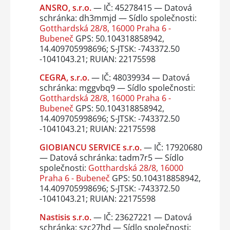
ANSRO, s.r.o.
— IČ: 45278415 — Datová
schránka: dh3mmjd — Sídlo společnosti:
Gotthardská 28/8, 16000 Praha 6 -
Bubeneč
GPS: 50.104318858942,
14.409705998696; S-JTSK: -743372.50
-1041043.21; RUIAN: 22175598
CEGRA, s.r.o.
— IČ: 48039934 — Datová
schránka: mggvbq9 — Sídlo společnosti:
Gotthardská 28/8, 16000 Praha 6 -
Bubeneč
GPS: 50.104318858942,
14.409705998696; S-JTSK: -743372.50
-1041043.21; RUIAN: 22175598
GIOBIANCU SERVICE s.r.o.
— IČ: 17920680
— Datová schránka: tadm7r5 — Sídlo
společnosti:
Gotthardská 28/8, 16000
Praha 6 - Bubeneč
GPS: 50.104318858942,
14.409705998696; S-JTSK: -743372.50
-1041043.21; RUIAN: 22175598
Nastisis s.r.o.
— IČ: 23627221 — Datová
schránka: szc27hd — Sídlo společnosti: