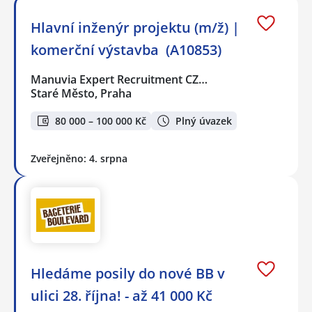
Hlavní inženýr projektu (m/ž) |
komerční výstavba ️ (A10853)
Manuvia Expert Recruitment CZ…
Staré Město, Praha
80 000 – 100 000 Kč
Plný úvazek
Zveřejněno: 4. srpna
Hledáme posily do nové BB v
ulici 28. října! - až 41 000 Kč