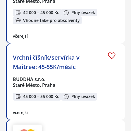
Staré Město, Praha
42 000 – 45 000 Kč
Plný úvazek
Vhodné také pro absolventy
včerejší
Vrchní číšník/servírka v
Maitree: 45-55K/měsíc
BUDDHA s.r.o.
Staré Město, Praha
45 000 – 55 000 Kč
Plný úvazek
včerejší