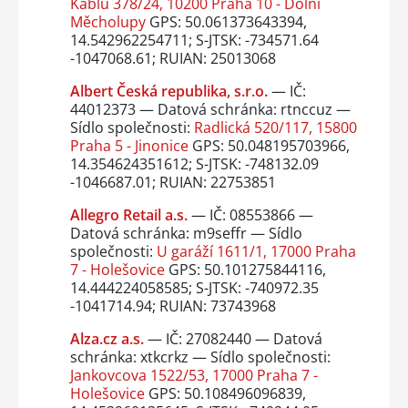
Kablu 378/24, 10200 Praha 10 - Dolní
Měcholupy
GPS: 50.061373643394,
14.542962254711; S-JTSK: -734571.64
-1047068.61; RUIAN: 25013068
Albert Česká republika, s.r.o.
— IČ:
44012373 — Datová schránka: rtnccuz —
Sídlo společnosti:
Radlická 520/117, 15800
Praha 5 - Jinonice
GPS: 50.048195703966,
14.354624351612; S-JTSK: -748132.09
-1046687.01; RUIAN: 22753851
Allegro Retail a.s.
— IČ: 08553866 —
Datová schránka: m9seffr — Sídlo
společnosti:
U garáží 1611/1, 17000 Praha
7 - Holešovice
GPS: 50.101275844116,
14.444224058585; S-JTSK: -740972.35
-1041714.94; RUIAN: 73743968
Alza.cz a.s.
— IČ: 27082440 — Datová
schránka: xtkcrkz — Sídlo společnosti:
Jankovcova 1522/53, 17000 Praha 7 -
Holešovice
GPS: 50.108496096839,