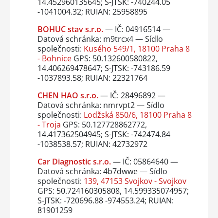
14.452960135645; S-JTSK: -740244.05
-1041004.32; RUIAN: 25958895
BOHUC stav s.r.o.
— IČ: 04916514 —
Datová schránka: m9trcx4 — Sídlo
společnosti:
Kusého 549/1, 18100 Praha 8
- Bohnice
GPS: 50.132600580822,
14.406269478647; S-JTSK: -743186.59
-1037893.58; RUIAN: 22321764
CHEN HAO s.r.o.
— IČ: 28496892 —
Datová schránka: nmrvpt2 — Sídlo
společnosti:
Lodžská 850/6, 18100 Praha 8
- Troja
GPS: 50.127728862772,
14.417362504945; S-JTSK: -742474.84
-1038538.57; RUIAN: 42732972
Car Diagnostic s.r.o.
— IČ: 05864640 —
Datová schránka: 4b7dwwe — Sídlo
společnosti:
139, 47153 Svojkov - Svojkov
GPS: 50.724160305808, 14.599335074957;
S-JTSK: -720696.88 -974553.24; RUIAN:
81901259