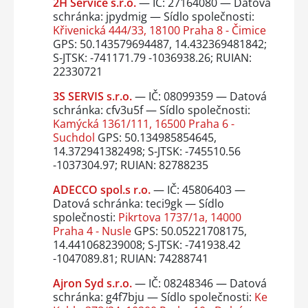
2H Service s.r.o.
— IČ: 27164080 — Datová
schránka: jpydmig — Sídlo společnosti:
Křivenická 444/33, 18100 Praha 8 - Čimice
GPS: 50.143579694487, 14.432369481842;
S-JTSK: -741171.79 -1036938.26; RUIAN:
22330721
3S SERVIS s.r.o.
— IČ: 08099359 — Datová
schránka: cfv3u5f — Sídlo společnosti:
Kamýcká 1361/111, 16500 Praha 6 -
Suchdol
GPS: 50.134985854645,
14.372941382498; S-JTSK: -745510.56
-1037304.97; RUIAN: 82788235
ADECCO spol.s r.o.
— IČ: 45806403 —
Datová schránka: teci9gk — Sídlo
společnosti:
Pikrtova 1737/1a, 14000
Praha 4 - Nusle
GPS: 50.05221708175,
14.441068239008; S-JTSK: -741938.42
-1047089.81; RUIAN: 74288741
Ajron Syd s.r.o.
— IČ: 08248346 — Datová
schránka: g4f7bju — Sídlo společnosti:
Ke