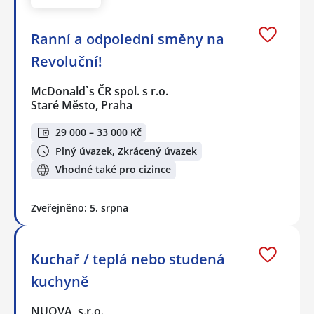
Ranní a odpolední směny na
Revoluční!
McDonald`s ČR spol. s r.o.
Staré Město, Praha
29 000 – 33 000 Kč
Plný úvazek, Zkrácený úvazek
Vhodné také pro cizince
Zveřejněno: 5. srpna
Kuchař / teplá nebo studená
kuchyně
NUOVA, s.r.o.