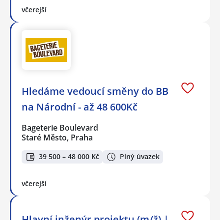
včerejší
Hledáme vedoucí směny do BB
na Národní - až 48 600Kč
Bageterie Boulevard
Staré Město, Praha
39 500 – 48 000 Kč
Plný úvazek
včerejší
Hlavní inženýr projektu (m/ž) |