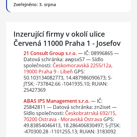
Zveřejněno: 3. srpna
Inzerující firmy v okolí ulice
Červená 11000 Praha 1 - Josefov
21 Consult Group s.r.o.
— IČ: 08996865 —
Datová schránka: awpsx57 — Sídlo
společnosti:
Českomoravská 2255/12a,
19000 Praha 9 - Libeň
GPS:
50.103134082773, 14.487986090673; S-
JTSK: -737842.66 -1041935.10; RUIAN:
25427369
ABAS IPS Management s.r.o.
— IČ:
25842811 — Datová schránka: zn2iset —
Sídlo společnosti:
Českobratrská 692/15,
70200 Ostrava - Moravská Ostrava
GPS:
49.83854046413, 18.286406830497; S-JTSK:
-470300.28 -1101255.13; RUIAN: 3183092