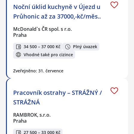
Noční úklid kuchyně v Újezd u
Průhonic až za 37000,-kč/měs..
McDonald`s ČR spol. s r.o.
Praha
34 500 – 37 000 Kč
Plný úvazek
Vhodné také pro cizince
Zveřejněno: 31. července
Pracovník ostrahy – STRÁŽNÝ /
STRÁŽNÁ
RAMBROK, s.r.o.
Praha
27 500 – 33 000 Kč