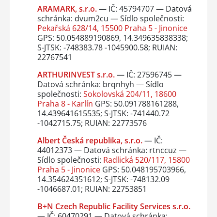
ARAMARK, s.r.o.
— IČ: 45794707 — Datová
schránka: dvum2cu — Sídlo společnosti:
Pekařská 628/14, 15500 Praha 5 - Jinonice
GPS: 50.054889190869, 14.349635838338;
S-JTSK: -748383.78 -1045900.58; RUIAN:
22767541
ARTHURINVEST s.r.o.
— IČ: 27596745 —
Datová schránka: brqnhyh — Sídlo
společnosti:
Sokolovská 204/11, 18600
Praha 8 - Karlín
GPS: 50.091788161288,
14.439641615535; S-JTSK: -741440.72
-1042715.75; RUIAN: 22773576
Albert Česká republika, s.r.o.
— IČ:
44012373 — Datová schránka: rtnccuz —
Sídlo společnosti:
Radlická 520/117, 15800
Praha 5 - Jinonice
GPS: 50.048195703966,
14.354624351612; S-JTSK: -748132.09
-1046687.01; RUIAN: 22753851
B+N Czech Republic Facility Services s.r.o.
— IČ: 60470291 — Datová schránka: