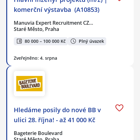
komerční výstavba ️ (A10853)
Manuvia Expert Recruitment CZ…
Staré Město, Praha
80 000 – 100 000 Kč
Plný úvazek
Zveřejněno: 4. srpna
Hledáme posily do nové BB v
ulici 28. října! - až 41 000 Kč
Bageterie Boulevard
Staré Město, Praha