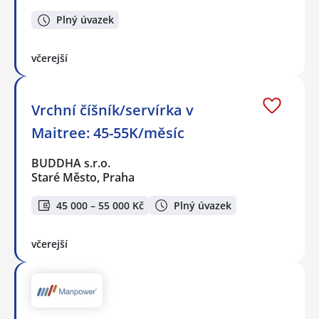
Plný úvazek
včerejší
Vrchní číšník/servírka v
Maitree: 45-55K/měsíc
BUDDHA s.r.o.
Staré Město, Praha
45 000 – 55 000 Kč
Plný úvazek
včerejší