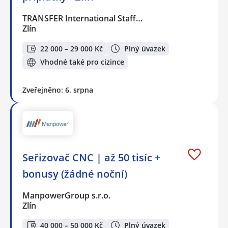
TRANSFER International Staff…
Zlín
22 000 – 29 000 Kč
Plný úvazek
Vhodné také pro cizince
Zveřejněno: 6. srpna
Seřizovač CNC | až 50 tisíc +
bonusy (žádné noční)
ManpowerGroup s.r.o.
Zlín
40 000 – 50 000 Kč
Plný úvazek