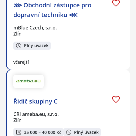
⋙ Obchodní zástupce pro
dopravní techniku ⋘
mBlue Czech, s.r.o.
Zlín
Plný úvazek
včerejší
Řidič skupiny C
CRI ameba.eu, s.r.o.
Zlín
35 000 – 40 000 Kč
Plný úvazek