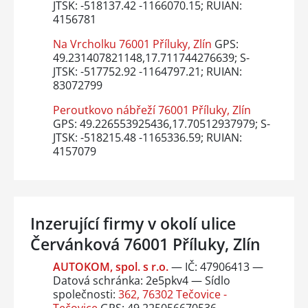
JTSK: -518137.42 -1166070.15; RUIAN:
4156781
Na Vrcholku 76001 Příluky, Zlín
GPS:
49.231407821148,17.711744276639; S-
JTSK: -517752.92 -1164797.21; RUIAN:
83072799
Peroutkovo nábřeží 76001 Příluky, Zlín
GPS: 49.226553925436,17.70512937979; S-
JTSK: -518215.48 -1165336.59; RUIAN:
4157079
Inzerující firmy v okolí ulice
Červánková 76001 Příluky, Zlín
AUTOKOM, spol. s r.o.
— IČ: 47906413 —
Datová schránka: 2e5pkv4 — Sídlo
společnosti:
362, 76302 Tečovice -