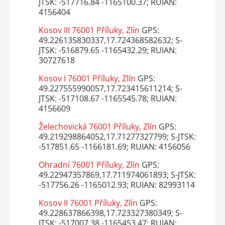
JTSK: -517716.84 -1165100.37; RUIAN:
4156404
Kosov III 76001 Příluky, Zlín
GPS:
49.226135830337,17.724368582632; S-
JTSK: -516879.65 -1165432.29; RUIAN:
30727618
Kosov I 76001 Příluky, Zlín
GPS:
49.227555990057,17.723415611214; S-
JTSK: -517108.67 -1165545.78; RUIAN:
4156609
Želechovická 76001 Příluky, Zlín
GPS:
49.219298864052,17.71277327799; S-JTSK:
-517851.65 -1166181.69; RUIAN: 4156056
Ohradní 76001 Příluky, Zlín
GPS:
49.22947357869,17.711974061893; S-JTSK:
-517756.26 -1165012.93; RUIAN: 82993114
Kosov II 76001 Příluky, Zlín
GPS:
49.228637866398,17.723327380349; S-
JTSK: -517007.38 -1165453.47; RUIAN: