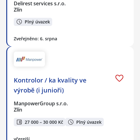
Delirest services s.r.o.
Zlín
Plný úvazek
Zveřejněno: 6. srpna
Kontrolor / ka kvality ve
výrobě (i junioři)
ManpowerGroup s.r.o.
Zlín
27 000 – 30 000 Kč
Plný úvazek
včerejší