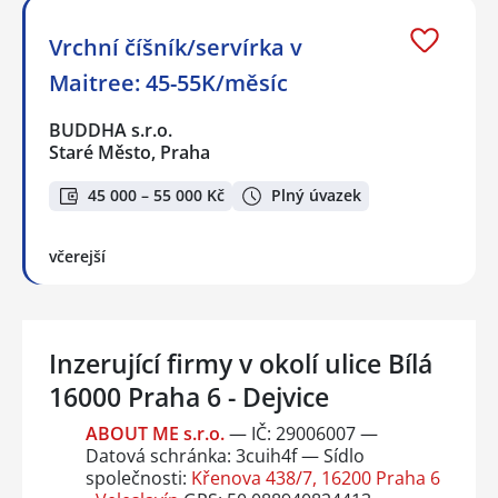
Vrchní číšník/servírka v
Maitree: 45-55K/měsíc
BUDDHA s.r.o.
Staré Město, Praha
45 000 – 55 000 Kč
Plný úvazek
včerejší
Inzerující firmy v okolí ulice Bílá
16000 Praha 6 - Dejvice
ABOUT ME s.r.o.
— IČ: 29006007 —
Datová schránka: 3cuih4f — Sídlo
společnosti:
Křenova 438/7, 16200 Praha 6