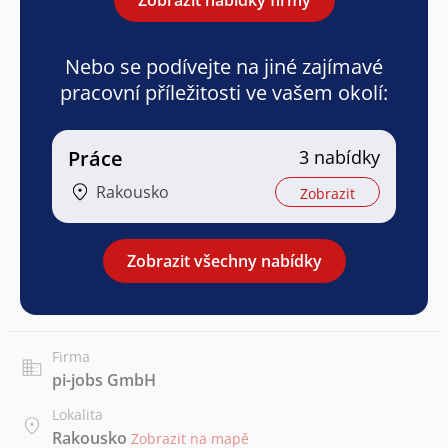
Nebo se podívejte na jiné zajímavé
pracovní příležitosti ve vašem okolí:
Práce
3 nabídky
Rakousko
Zobrazit
Zobrazit všechny nabídky
Firma
pi-jobs GmbH
Lokalita
Rakousko
Zobrazit na mapě