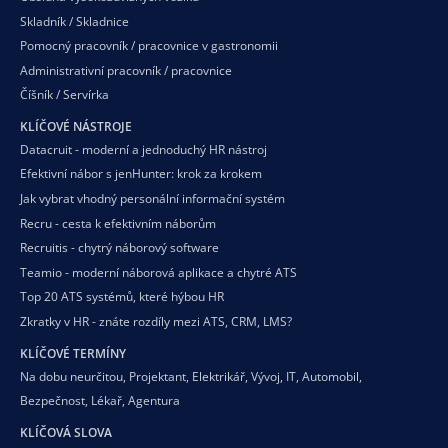
Skladník / Skladnice
Pomocný pracovník / pracovnice v gastronomii
Administrativní pracovník / pracovnice
Číšník / Servírka
KLÍČOVÉ NÁSTROJE
Datacruit - moderní a jednoduchý HR nástroj
Efektivní nábor s jenHunter: krok za krokem
Jak vybrat vhodný personální informační systém
Recru - cesta k efektivním náborům
Recruitis - chytrý náborový software
Teamio - moderní náborová aplikace a chytré ATS
Top 20 ATS systémů, které hýbou HR
Zkratky v HR - znáte rozdíly mezi ATS, CRM, LMS?
KLÍČOVÉ TERMÍNY
Na dobu neurčitou
,
Projektant
,
Elektrikář
,
Vývoj
,
IT
,
Automobil
,
Bezpečnost
,
Lékař
,
Agentura
KLÍČOVÁ SLOVA