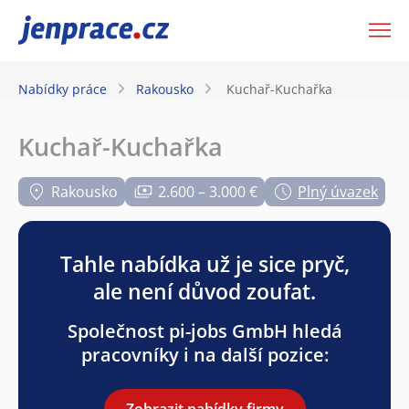
JenPráce.cz
Nabídky práce
Rakousko
Kuchař-Kuchařka
Kuchař-Kuchařka
Rakousko
2.600 – 3.000 €
Plný úvazek
Tahle nabídka už je sice pryč,
ale není důvod zoufat.
Společnost pi-jobs GmbH hledá
pracovníky i na další pozice:
Zobrazit nabídky firmy