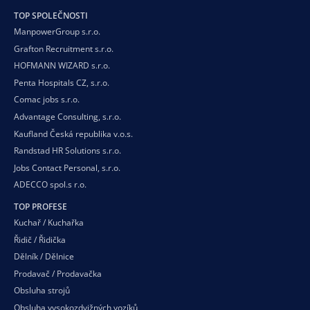
TOP SPOLEČNOSTI
ManpowerGroup s.r.o.
Grafton Recruitment s.r.o.
HOFMANN WIZARD s.r.o.
Penta Hospitals CZ, s.r.o.
Comac jobs s.r.o.
Advantage Consulting, s.r.o.
Kaufland Česká republika v.o.s.
Randstad HR Solutions s.r.o.
Jobs Contact Personal, s.r.o.
ADECCO spol.s r.o.
TOP PROFESE
Kuchař / Kuchařka
Řidič / Řidička
Dělník / Dělnice
Prodavač / Prodavačka
Obsluha strojů
Obsluha vysokozdvižných vozíků