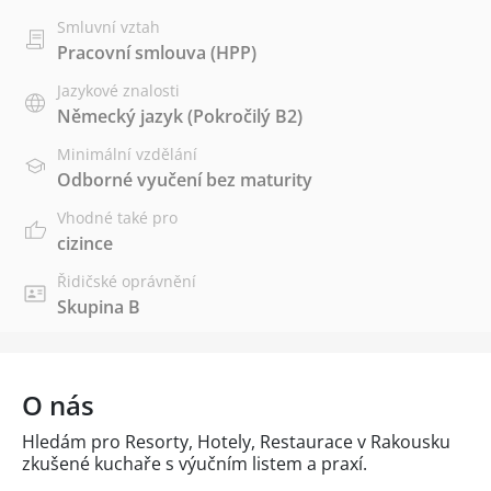
Smluvní vztah
Pracovní smlouva (HPP)
Jazykové znalosti
Německý jazyk
(Pokročilý B2)
Minimální vzdělání
Odborné vyučení bez maturity
Vhodné také pro
cizince
Řidičské oprávnění
Skupina B
O nás
Hledám pro Resorty, Hotely, Restaurace v Rakousku
zkušené kuchaře s výučním listem a praxí.