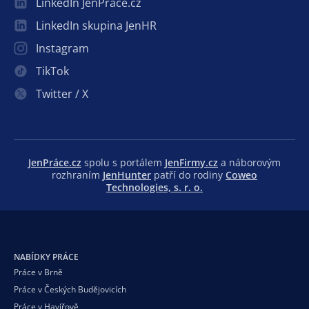
LinkedIn JenPráce.cz
LinkedIn skupina JenHR
Instagram
TikTok
Twitter / X
JenPráce.cz
spolu s portálem
JenFirmy.cz
a náborovým
rozhraním
JenHunter
patří do rodiny
Coweo
Technologies, s. r. o.
NABÍDKY PRÁCE
Práce v Brně
Práce v Českých Budějovicích
Práce v Havířově