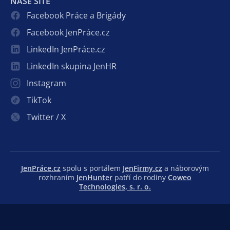
NAŠE SÍTĚ
Facebook Práce a Brigády
Facebook JenPráce.cz
LinkedIn JenPráce.cz
LinkedIn skupina JenHR
Instagram
TikTok
Twitter / X
JenPráce.cz
spolu s portálem
JenFirmy.cz
a náborovým
rozhraním
JenHunter
patří do rodiny
Coweo
Technologies, s. r. o.