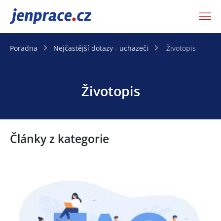
JenPráce.cz
Poradna
Nejčastější dotazy - uchazeči
Životopis
Životopis
Články z kategorie