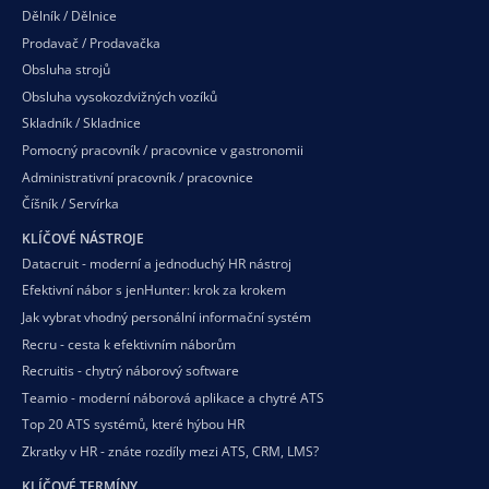
Dělník / Dělnice
Prodavač / Prodavačka
Obsluha strojů
Obsluha vysokozdvižných vozíků
Skladník / Skladnice
Pomocný pracovník / pracovnice v gastronomii
Administrativní pracovník / pracovnice
Číšník / Servírka
KLÍČOVÉ NÁSTROJE
Datacruit - moderní a jednoduchý HR nástroj
Efektivní nábor s jenHunter: krok za krokem
Jak vybrat vhodný personální informační systém
Recru - cesta k efektivním náborům
Recruitis - chytrý náborový software
Teamio - moderní náborová aplikace a chytré ATS
Top 20 ATS systémů, které hýbou HR
Zkratky v HR - znáte rozdíly mezi ATS, CRM, LMS?
KLÍČOVÉ TERMÍNY