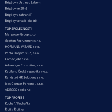
Brigády v Ústí nad Labem
Brigády ve Zlíně
Brigády v zahraničí
Brigády ve vaší
lokalitě
TOP SPOLEČNOSTI
ManpowerGroup s.r.o.
Grafton Recruitment s.r.o.
HOFMANN WIZARD s.r.o.
Penta Hospitals CZ, s.r.o.
Comac jobs s.r.o.
Advantage Consulting, s.r.o.
Kaufland Česká republika v.o.s.
Randstad HR Solutions s.r.o.
Jobs Contact Personal, s.r.o.
ADECCO spol.s r.o.
TOP PROFESE
Kuchař / Kuchařka
Řidič / Řidička