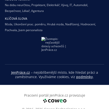
Na dobu neurčitou
,
Projektant
,
Elektrikář
,
Vývoj
,
IT
,
Automobil
,
Bezpečnost
,
Lékař
,
Agentura
KLÍČOVÁ SLOVA
Mzda
,
Ukončení prac. poměru
,
Hrubá mzda
,
Nadřízený
,
Hodnocení
,
Pochvala
,
Jsem personalista
JenPráce.cz
– nejoblíbenější místo, kde hledat práci a
zaměstnance. Využíváme cookies, viz
podmínky
.
Pracovní portál JenPráce.cz provozuje