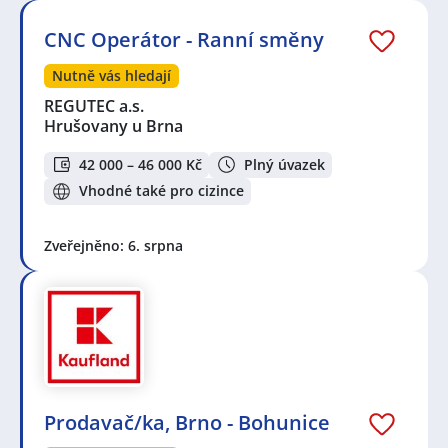
CNC Operátor - Ranní směny
Nutně vás hledají
REGUTEC a.s.
Hrušovany u Brna
42 000 – 46 000 Kč
Plný úvazek
Vhodné také pro cizince
Zveřejněno: 6. srpna
Prodavač/ka, Brno - Bohunice