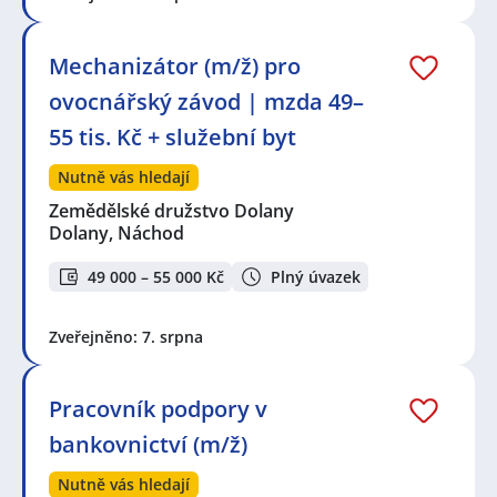
Mechanizátor (m/ž) pro
ovocnářský závod | mzda 49–
55 tis. Kč + služební byt
Nutně vás hledají
Zemědělské družstvo Dolany
Dolany, Náchod
49 000 – 55 000 Kč
Plný úvazek
Zveřejněno: 7. srpna
Pracovník podpory v
bankovnictví (m/ž)
Nutně vás hledají