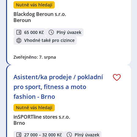
Nutně vás hledají
Blackdog Beroun s.r.o.
Beroun
65 000 Kč
Plný úvazek
Vhodné také pro cizince
Zveřejněno: 7. srpna
Asistent/ka prodeje / pokladní
pro sport, fitness a moto
fashion - Brno
Nutně vás hledají
inSPORTline stores s.r.o.
Brno
27 000 – 32 000 Kč
Plný úvazek