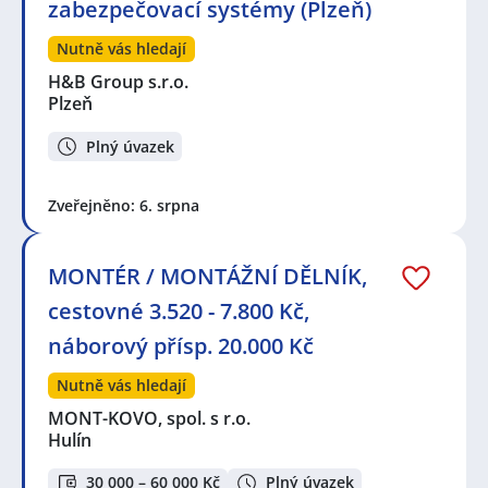
zabezpečovací systémy (Plzeň)
Nutně vás hledají
H&B Group s.r.o.
Plzeň
Plný úvazek
Zveřejněno: 6. srpna
MONTÉR / MONTÁŽNÍ DĚLNÍK,
cestovné 3.520 - 7.800 Kč,
náborový přísp. 20.000 Kč
Nutně vás hledají
MONT-KOVO, spol. s r.o.
Hulín
30 000 – 60 000 Kč
Plný úvazek