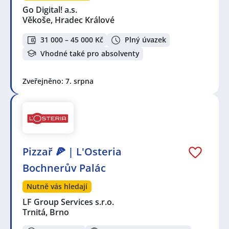
Go Digital! a.s.
Věkoše, Hradec Králové
31 000 – 45 000 Kč
Plný úvazek
Vhodné také pro absolventy
Zveřejněno: 7. srpna
Pizzař 🍕 | L'Osteria
Bochnerův Palác
Nutně vás hledají
LF Group Services s.r.o.
Trnitá, Brno