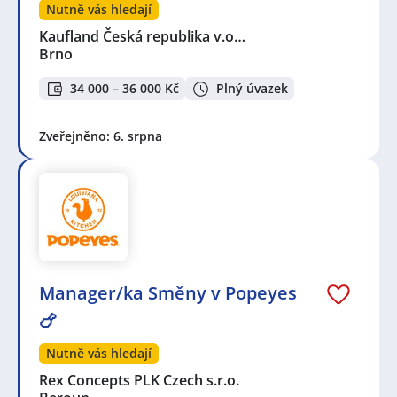
Nutně vás hledají
Kaufland Česká republika v.o…
Brno
34 000 – 36 000 Kč
Plný úvazek
Zveřejněno: 6. srpna
Manager/ka Směny v Popeyes
🍗
Nutně vás hledají
Rex Concepts PLK Czech s.r.o.