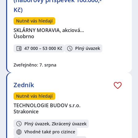
Kč)
Nutně vás hledají
SKLÁRNY MORAVIA, akciová…
Úsobrno
47 000 – 53 000 Kč
Plný úvazek
Zveřejněno: 7. srpna
Zedník
Nutně vás hledají
TECHNOLOGIE BUDOV s.r.o.
Strakonice
Plný úvazek, Zkrácený úvazek
Vhodné také pro cizince