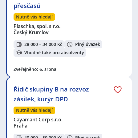
přesčasů
Nutně vás hledají
Plaschka, spol. s r.o.
Český Krumlov
28 000 – 34 000 Kč
Plný úvazek
Vhodné také pro absolventy
Zveřejněno: 6. srpna
Řidič skupiny B na rozvoz
zásilek, kurýr DPD
Nutně vás hledají
Cayamant Corp s.r.o.
Praha
40 000 – 50 000 Kč
Plný úvazek