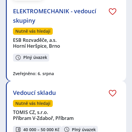
ELEKTROMECHANIK - vedoucí
skupiny
Nutně vás hledají
ESB Rozvaděče, a.s.
Horní Heršpice, Brno
Plný úvazek
Zveřejněno: 6. srpna
Vedoucí skladu
Nutně vás hledají
TOMIS CZ, s.r.o.
Příbram V-Zdaboř, Příbram
40 000 – 50 000 Kč
Plný úvazek