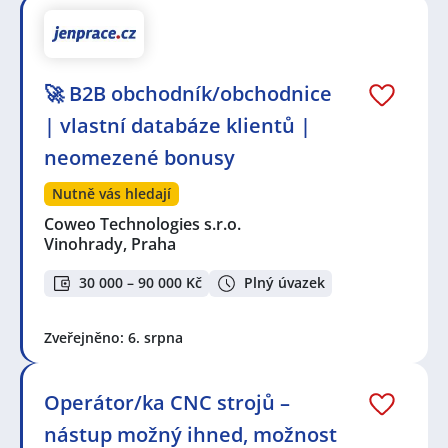
🚀 B2B obchodník/obchodnice
| vlastní databáze klientů |
neomezené bonusy
Nutně vás hledají
Coweo Technologies s.r.o.
Vinohrady, Praha
30 000 – 90 000 Kč
Plný úvazek
Zveřejněno: 6. srpna
Operátor/ka CNC strojů –
nástup možný ihned, možnost