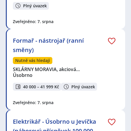
Plný úvazek
Zveřejněno: 7. srpna
Formař - nástrojař (ranní
směny)
Nutně vás hledají
SKLÁRNY MORAVIA, akciová…
Úsobrno
40 000 – 41 999 Kč
Plný úvazek
Zveřejněno: 7. srpna
Elektrikář - Úsobrno u Jevíčka
(náborový příspěvek 100.000,-