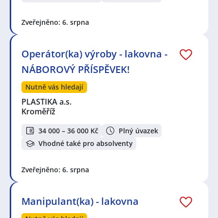
Zveřejněno: 6. srpna
Operátor(ka) výroby - lakovna -
NÁBOROVÝ PŘÍSPĚVEK!
Nutně vás hledají
PLASTIKA a.s.
Kroměříž
34 000 – 36 000 Kč
Plný úvazek
Vhodné také pro absolventy
Zveřejněno: 6. srpna
Manipulant(ka) - lakovna