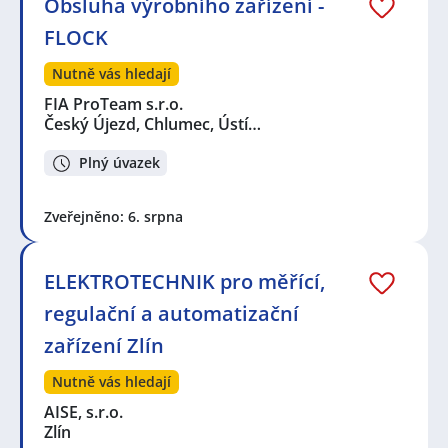
Obsluha výrobního zařízení -
FLOCK
Nutně vás hledají
FIA ProTeam s.r.o.
Český Újezd, Chlumec, Ústí…
Plný úvazek
Zveřejněno: 6. srpna
ELEKTROTECHNIK pro měřící,
regulační a automatizační
zařízení Zlín
Nutně vás hledají
AISE, s.r.o.
Zlín