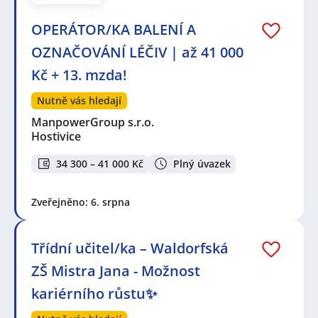
OPERÁTOR/KA BALENÍ A
OZNAČOVÁNÍ LÉČIV | až 41 000
Kč + 13. mzda!
Nutně vás hledají
ManpowerGroup s.r.o.
Hostivice
34 300 – 41 000 Kč
Plný úvazek
Zveřejněno: 6. srpna
Třídní učitel/ka – Waldorfská
ZŠ Mistra Jana - Možnost
kariérního růstu✨