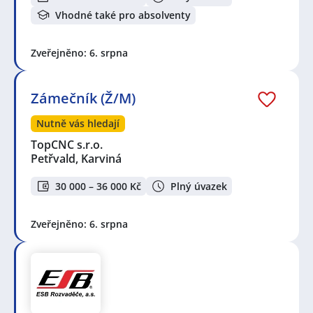
Vhodné také pro absolventy
Zveřejněno: 6. srpna
Zámečník (Ž/M)
Nutně vás hledají
TopCNC s.r.o.
Petřvald, Karviná
30 000 – 36 000 Kč
Plný úvazek
Zveřejněno: 6. srpna