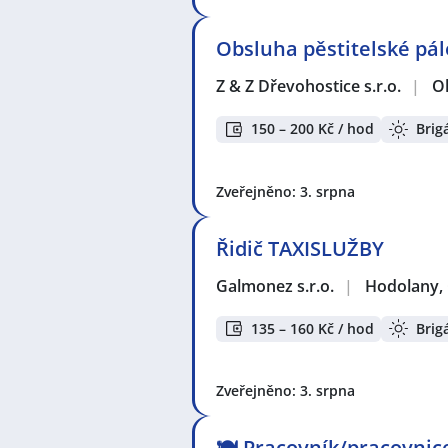
Obsluha pěstitelské pál
Z & Z Dřevohostice s.r.o.
|
O
150 – 200 Kč / hod
Brig
Zveřejněno: 3. srpna
Řidič TAXISLUŽBY
Galmonez s.r.o.
|
Hodolany,
135 – 160 Kč / hod
Brig
Zveřejněno: 3. srpna
🍽️ Pracovník/pracovnic