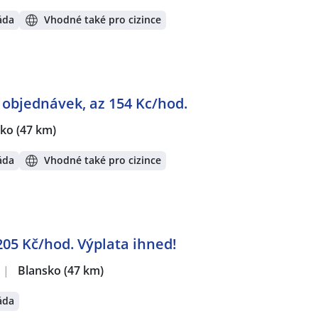
áda
Vhodné také pro cizince
í objednávek, az 154 Kc/hod.
sko
(47 km)
áda
Vhodné také pro cizince
205 Kč/hod. Výplata ihned!
|
Blansko
(47 km)
áda