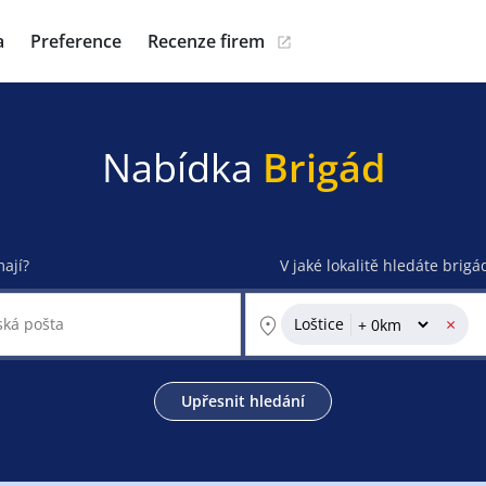
a
Preference
Recenze firem
Nabídka
Brigád
mají?
V jaké lokalitě hledáte brigá
×
Loštice
Upřesnit hledání