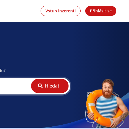
Vstup inzerenti
Přihlásit se
du?
Hledat