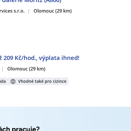
í dle nastavené filtrace:
.r.o.
,
Gastro KOJO s.r.o.
,
B+N Czech Republic Facility Services
vices s.r.o.
|
Olomouc
(29 km)
,
Z & Z Dřevohostice s.r.o.
,
Galmonez s.r.o.
,
Rodina Koláčkova
.o.
rátech:
lany, Olomouc
,
Malá Morávka
,
Ústí nad Orlicí
,
Blansko
ž 209 Kč/hod., výplata ihned!
|
Olomouc
(29 km)
áda
Vhodné také pro cizince