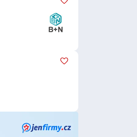
 s.r.o.
,
JOBINN & HOSTESSINN,
 s.r.o.
,
První novinová