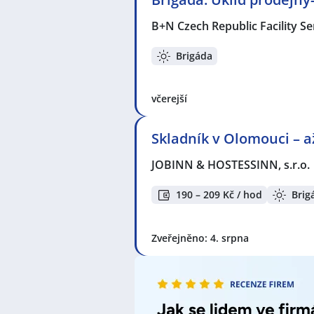
Seznam zobrazených firem s inzerc
KPK sport s.r.o.
,
Andulka services s
B+N Czech Republic Facility Ser
s.r.o.
,
ABAS IPS Management s.r.o.
společnost a.s.
,
INDEX NOSLUŠ s.r
Brigáda
Seznam lokalit v zobrazených inze
Celá ČR
,
Šumperk
,
Olomouc
,
Hodo
včerejší
Skladník v Olomouci – a
JOBINN & HOSTESSINN, s.r.o.
190 – 209 Kč / hod
Brig
Zveřejněno: 4. srpna