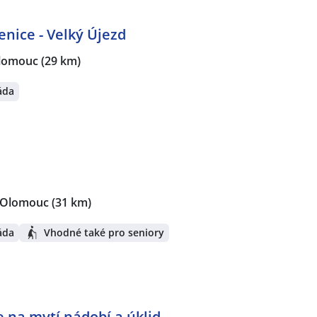
enice - Velký Újezd
lomouc
(29 km)
áda
 Olomouc
(31 km)
áda
Vhodné také pro seniory
e na mytí nádobí a úklid