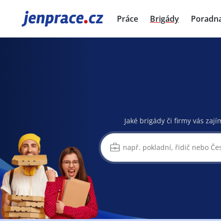
JenPráce.cz
Práce
Brigády
Poradn
Jaké brigády či firmy vás zají