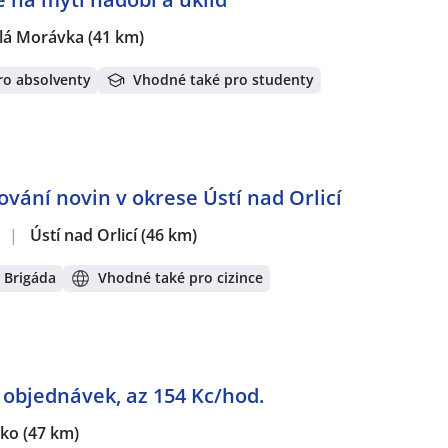
lá Morávka
(41 km)
ro absolventy
Vhodné také pro studenty
ování novin v okrese Ústí nad Orlicí
.
|
Ústí nad Orlicí
(46 km)
Brigáda
Vhodné také pro cizince
í objednávek, az 154 Kc/hod.
sko
(47 km)