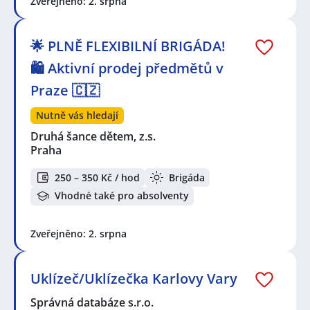
Zveřejněno: 2. srpna
🌟 PLNĚ FLEXIBILNÍ BRIGÁDA!
🛍️ Aktivní prodej předmětů v
Praze 🇨🇿
Nutně vás hledají
Druhá šance dětem, z.s.
Praha
250 – 350 Kč / hod
Brigáda
Vhodné také pro absolventy
Zveřejněno: 2. srpna
Uklízeč/Uklízečka Karlovy Vary
Správná databáze s.r.o.