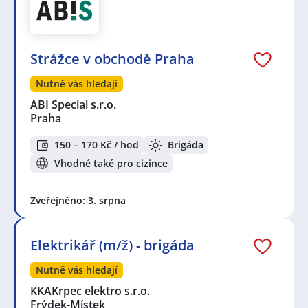
Strážce v obchodě Praha
Nutně vás hledají
ABI Special s.r.o.
Praha
150 – 170 Kč / hod
Brigáda
Vhodné také pro cizince
Zveřejněno: 3. srpna
Elektrikář (m/ž) - brigáda
Nutně vás hledají
KKAKrpec elektro s.r.o.
Frýdek-Místek