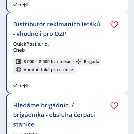
včerejší
Distributor reklmaních letáků
- vhodné i pro OZP
QuickPost s.r.o.
Cheb
3 000 – 8 000 Kč / měsíc
Brigáda
Vhodné také pro cizince
včerejší
Hledáme brigádnici /
brigádníka - obsluha čerpací
stanice