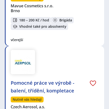
po nové práci!
Mavue Cosmetics s.r.o.
Brno
Zvyšte si šanci v nalezení nového uplatnění!
Vytvořte
180 – 200 Kč / hod
Brigáda
si účet na JenPráce.cz
a pravidelně na Váš email
dostávejte aktuální seznam pracovních nabídek,
Vhodné také pro absolventy
včetně námi doporučovaných.
včerejší
Seznam zobrazených firem s inzercí dle nastavené
filtrace:
KPK sport s.r.o.
Pomocné práce ve výrobě -
balení, třídění, kompletace
Nutně vás hledají
Czech Aerosol, a.s.