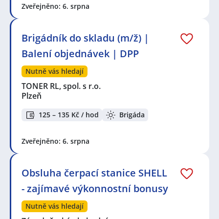
Zveřejněno: 6. srpna
Brigádník do skladu (m/ž) |
Balení objednávek | DPP
Nutně vás hledají
TONER RL, spol. s r.o.
Plzeň
125 – 135 Kč / hod
Brigáda
Zveřejněno: 6. srpna
Obsluha čerpací stanice SHELL
- zajímavé výkonnostní bonusy
Nutně vás hledají