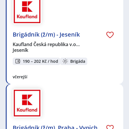
Brigádník (ž/m) - Jeseník
Kaufland Česká republika v.o…
Jeseník
190 – 202 Kč / hod
Brigáda
včerejší
Brigádník (ž/m), Praha - Vypich