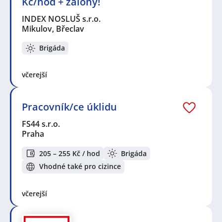
Kč/hod + zálohy!
INDEX NOSLUŠ s.r.o.
Mikulov, Břeclav
Brigáda
včerejší
Pracovník/ce úklidu
FS44 s.r.o.
Praha
205 – 255 Kč / hod
Brigáda
Vhodné také pro cizince
včerejší