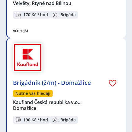
Velvěty, Rtyně nad Bílinou
170 Kč / hod
Brigáda
včerejší
Brigádník (ž/m) - Domažlice
Nutně vás hledají
Kaufland Česká republika v.o…
Domažlice
190 Kč / hod
Brigáda