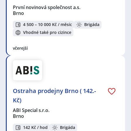
První novinová společnost a.s.
Brno
4 500 – 10 000 Kč / měsíc
Brigáda
Vhodné také pro cizince
včerejší
Ostraha prodejny Brno ( 142.-
Kč)
ABI Special s.r.o.
Brno
142 Kč / hod
Brigáda