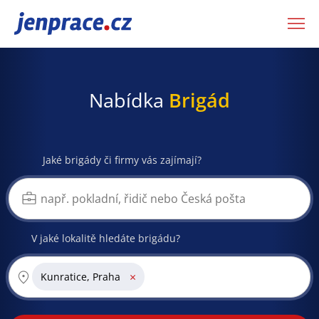
JenPráce.cz
Nabídka
Brigád
Jaké brigády či firmy vás zajímají?
V jaké lokalitě hledáte brigádu?
×
Kunratice, Praha