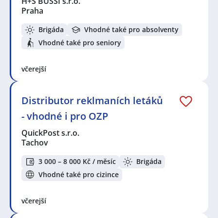
H+S BUSSI s.r.o.
Praha
Brigáda
Vhodné také pro absolventy
Vhodné také pro seniory
včerejší
Distributor reklmaních letáků
- vhodné i pro OZP
QuickPost s.r.o.
Tachov
3 000 – 8 000 Kč / měsíc
Brigáda
Vhodné také pro cizince
včerejší