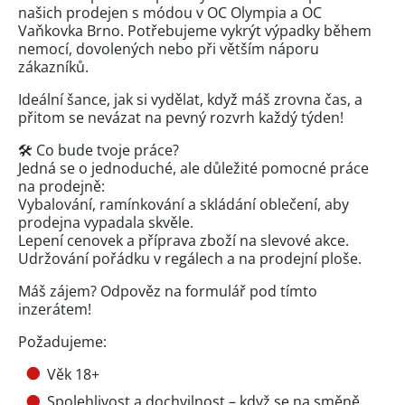
našich prodejen s módou v OC Olympia a OC
Vaňkovka Brno. Potřebujeme vykrýt výpadky během
nemocí, dovolených nebo při větším náporu
zákazníků.
Ideální šance, jak si vydělat, když máš zrovna čas, a
přitom se nevázat na pevný rozvrh každý týden!
🛠️ Co bude tvoje práce?
Jedná se o jednoduché, ale důležité pomocné práce
na prodejně:
Vybalování, ramínkování a skládání oblečení, aby
prodejna vypadala skvěle.
Lepení cenovek a příprava zboží na slevové akce.
Udržování pořádku v regálech a na prodejní ploše.
Máš zájem? Odpověz na formulář pod tímto
inzerátem!
Požadujeme:
Věk 18+
Spolehlivost a dochvilnost – když se na směně