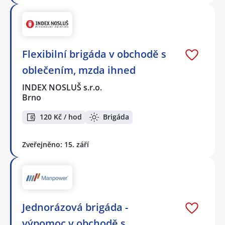
Flexibilní brigáda v obchodě s
oblečením, mzda ihned
INDEX NOSLUŠ s.r.o.
Brno
120 Kč / hod
Brigáda
Zveřejněno: 15. září
Jednorázová brigáda -
výpomoc v obchodě s