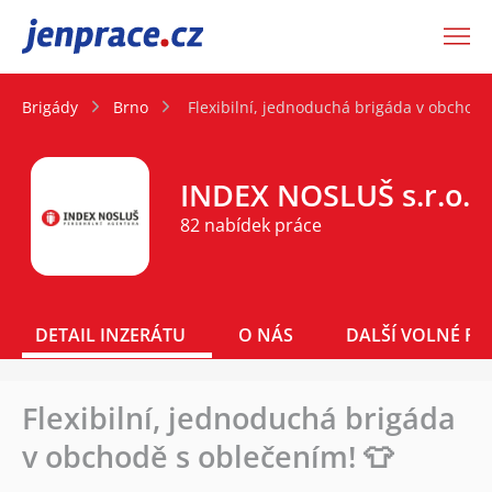
JenPráce.cz
Brigády
Brno
Flexibilní, jednoduchá brigáda v obchodě
INDEX NOSLUŠ s.r.o.
82 nabídek práce
DETAIL INZERÁTU
O NÁS
DALŠÍ VOLNÉ PO
Flexibilní, jednoduchá brigáda
v obchodě s oblečením! 👕