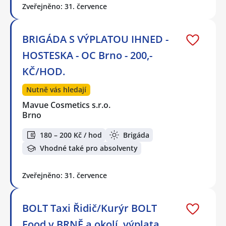
Zveřejněno: 31. července
BRIGÁDA S VÝPLATOU IHNED -
HOSTESKA - OC Brno - 200,-
KČ/HOD.
Nutně vás hledají
Mavue Cosmetics s.r.o.
Brno
180 – 200 Kč / hod
Brigáda
Vhodné také pro absolventy
Zveřejněno: 31. července
BOLT Taxi Řidič/Kurýr BOLT
Food v BRNĚ a okolí, výplata