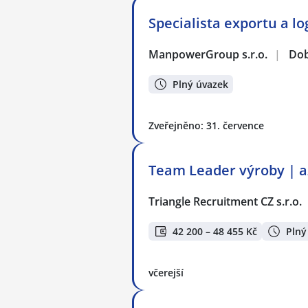
Specialista exportu a lo
ManpowerGroup s.r.o.
|
Dob
Plný úvazek
Zveřejněno: 31. července
Team Leader výroby | a
Triangle Recruitment CZ s.r.o.
42 200 – 48 455 Kč
Plný
včerejší