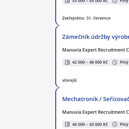
53 000 – 55 000 Kč
Plný
Zveřejněno: 31. července
Zámečník údržby výrobní
Manuvia Expert Recruitment CZ
42 000 – 48 000 Kč
Plný
včerejší
Mechatronik / Seřizovač
Manuvia Expert Recruitment CZ
40 000 – 43 000 Kč
Plný