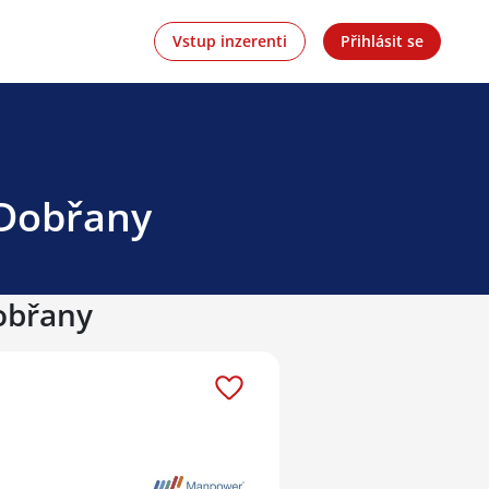
Vstup inzerenti
Přihlásit se
 Dobřany
Dobřany