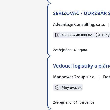
SEŘIZOVAČ / ÚDRŽBÁŘ ST
Advantage Consulting, s.r.o.
|
43 000 – 48 000 Kč
Plný
Zveřejněno: 4. srpna
Vedoucí logistiky a plá
ManpowerGroup s.r.o.
|
Dob
Plný úvazek
Zveřejněno: 31. července