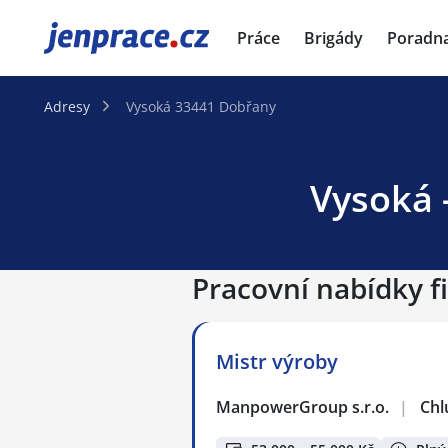
JenPráce.cz
Práce
Brigády
Poradn
Adresy
Vysoká 33441 Dobřany
Vysoká 
Pracovní nabídky f
Mistr výroby
ManpowerGroup s.r.o.
|
Chl