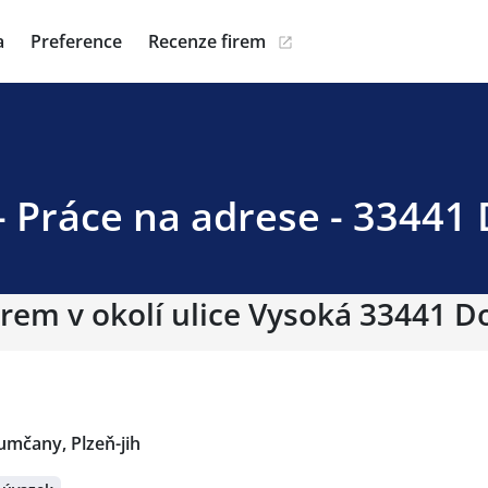
a
Preference
Recenze firem
- Práce na adrese - 33441
irem v okolí ulice Vysoká 33441 
umčany, Plzeň-jih