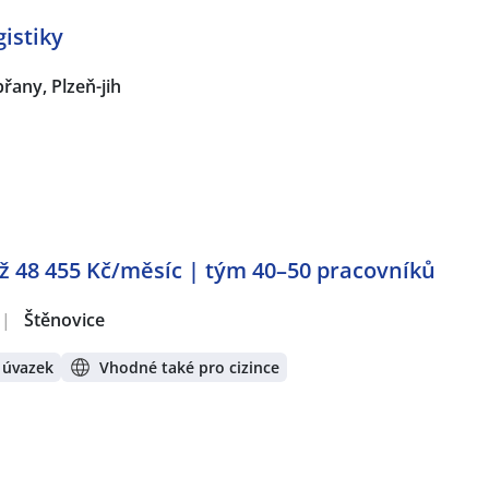
gistiky
řany, Plzeň-jih
ž 48 455 Kč/měsíc | tým 40–50 pracovníků
|
Štěnovice
 úvazek
Vhodné také pro cizince