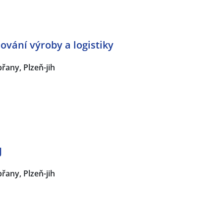
ování výroby a logistiky
řany, Plzeň-jih
J
řany, Plzeň-jih