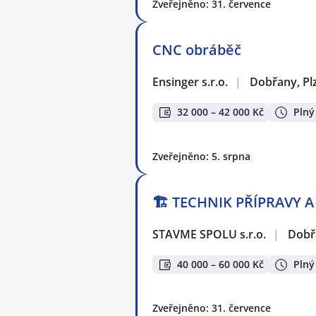
Zveřejněno: 31. července
CNC obráběč
Ensinger s.r.o.
|
Dobřany, Plz
32 000 – 42 000 Kč
Plný
Zveřejněno: 5. srpna
🏗️ TECHNIK PŘÍPRAVY A
STAVME SPOLU s.r.o.
|
Dobřa
40 000 – 60 000 Kč
Plný
Zveřejněno: 31. července