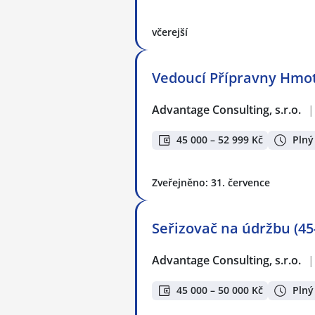
včerejší
Vedoucí Přípravny Hmot 
Advantage Consulting, s.r.o.
|
45 000 – 52 999 Kč
Plný
Zveřejněno: 31. července
Seřizovač na údržbu (45
Advantage Consulting, s.r.o.
|
45 000 – 50 000 Kč
Plný