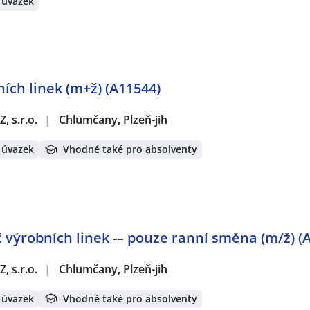
 úvazek
ch linek (m+ž) (A11544)
, s.r.o.
|
Chlumčany, Plzeň-jih
 úvazek
Vhodné také pro absolventy
 výrobních linek -– pouze ranní směna (m/ž) (
, s.r.o.
|
Chlumčany, Plzeň-jih
 úvazek
Vhodné také pro absolventy