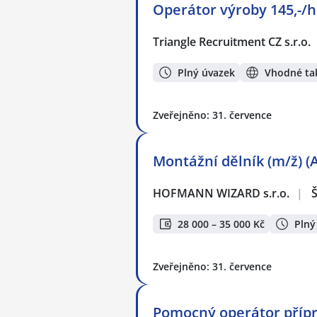
Operátor výroby 145,-/h
Triangle Recruitment CZ s.r.o.
Plný úvazek
Vhodné tak
Zveřejněno: 31. července
Montážní dělník (m/ž) (
HOFMANN WIZARD s.r.o.
|
28 000 – 35 000 Kč
Plný
Zveřejněno: 31. července
Pomocný operátor přípra