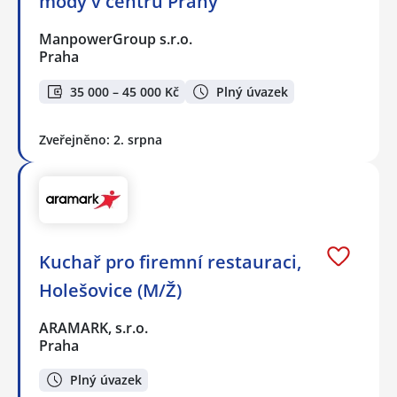
módy v centru Prahy
ManpowerGroup s.r.o.
Praha
35 000 – 45 000 Kč
Plný úvazek
Zveřejněno: 2. srpna
Kuchař pro firemní restauraci,
Holešovice (M/Ž)
ARAMARK, s.r.o.
Praha
Plný úvazek