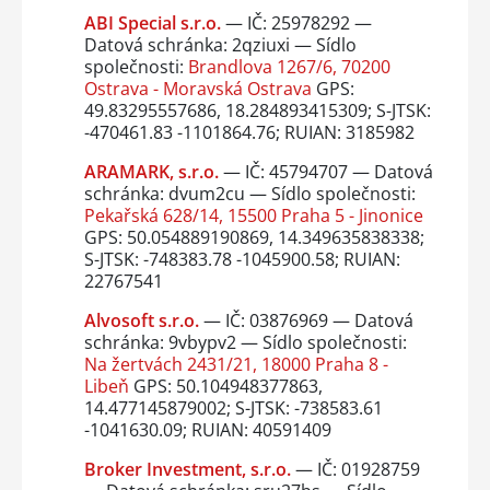
ABI Special s.r.o.
— IČ: 25978292 —
Datová schránka: 2qziuxi — Sídlo
společnosti:
Brandlova 1267/6, 70200
Ostrava - Moravská Ostrava
GPS:
49.83295557686, 18.284893415309; S-JTSK:
-470461.83 -1101864.76; RUIAN: 3185982
ARAMARK, s.r.o.
— IČ: 45794707 — Datová
schránka: dvum2cu — Sídlo společnosti:
Pekařská 628/14, 15500 Praha 5 - Jinonice
GPS: 50.054889190869, 14.349635838338;
S-JTSK: -748383.78 -1045900.58; RUIAN:
22767541
Alvosoft s.r.o.
— IČ: 03876969 — Datová
schránka: 9vbypv2 — Sídlo společnosti:
Na žertvách 2431/21, 18000 Praha 8 -
Libeň
GPS: 50.104948377863,
14.477145879002; S-JTSK: -738583.61
-1041630.09; RUIAN: 40591409
Broker Investment, s.r.o.
— IČ: 01928759