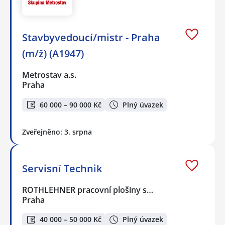
Stavbyvedoucí/mistr - Praha
(m/ž) (A1947)
Metrostav a.s.
Praha
60 000 – 90 000 Kč
Plný úvazek
Zveřejněno: 3. srpna
Servisní Technik
ROTHLEHNER pracovní plošiny s…
Praha
40 000 – 50 000 Kč
Plný úvazek