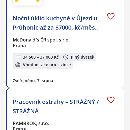
Noční úklid kuchyně v Újezd u
Průhonic až za 37000,-kč/měs..
McDonald`s ČR spol. s r.o.
Praha
34 500 – 37 000 Kč
Plný úvazek
Vhodné také pro cizince
Zveřejněno: 7. srpna
Pracovník ostrahy – STRÁŽNÝ /
STRÁŽNÁ
RAMBROK, s.r.o.
Praha