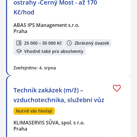
ostrahy -Černý Most - až 170
Kč/hod
ABAS IPS Management s.r.o.
Praha
25 000 – 30 000 Kč
Zkrácený úvazek
Vhodné také pro absolventy
Zveřejněno: 4. srpna
Technik zakázek (m/ž) –
vzduchotechnika, služební vůz
Nutně vás hledají
KLIMASERVIS SŮVA, spol. s r.o.
Praha