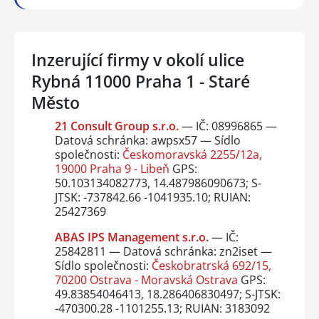
Inzerující firmy v okolí ulice
Rybná 11000 Praha 1 - Staré
Město
21 Consult Group s.r.o.
— IČ: 08996865 —
Datová schránka: awpsx57 — Sídlo
společnosti:
Českomoravská 2255/12a,
19000 Praha 9 - Libeň
GPS:
50.103134082773, 14.487986090673; S-
JTSK: -737842.66 -1041935.10; RUIAN:
25427369
ABAS IPS Management s.r.o.
— IČ:
25842811 — Datová schránka: zn2iset —
Sídlo společnosti:
Českobratrská 692/15,
70200 Ostrava - Moravská Ostrava
GPS:
49.83854046413, 18.286406830497; S-JTSK:
-470300.28 -1101255.13; RUIAN: 3183092