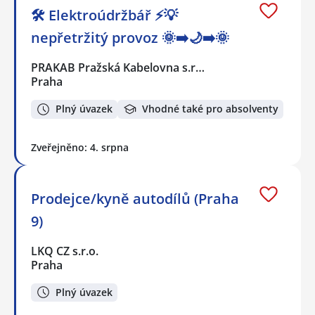
🛠️ Elektroúdržbář ⚡💡
nepřetržitý provoz 🌞➡️🌙➡️🌞
PRAKAB Pražská Kabelovna s.r…
Praha
Plný úvazek
Vhodné také pro absolventy
Zveřejněno: 4. srpna
Prodejce/kyně autodílů (Praha
9)
LKQ CZ s.r.o.
Praha
Plný úvazek