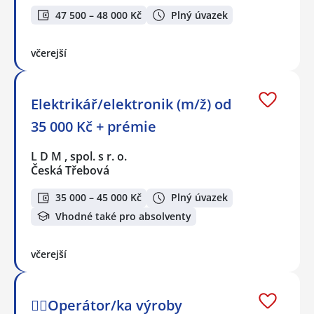
47 500 – 48 000 Kč
Plný úvazek
včerejší
Elektrikář/elektronik (m/ž) od
35 000 Kč + prémie
L D M , spol. s r. o.
Česká Třebová
35 000 – 45 000 Kč
Plný úvazek
Vhodné také pro absolventy
včerejší
👷‍♂️Operátor/ka výroby