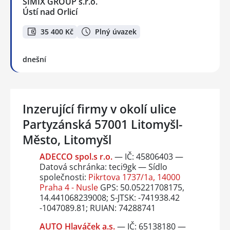
SIMIX GROUP s.r.o.
Ústí nad Orlicí
35 400 Kč
Plný úvazek
dnešní
Inzerující firmy v okolí ulice
Partyzánská 57001 Litomyšl-
Město, Litomyšl
ADECCO spol.s r.o.
— IČ: 45806403 —
Datová schránka: teci9gk — Sídlo
společnosti:
Pikrtova 1737/1a, 14000
Praha 4 - Nusle
GPS: 50.05221708175,
14.441068239008; S-JTSK: -741938.42
-1047089.81; RUIAN: 74288741
AUTO Hlaváček a.s.
— IČ: 65138180 —