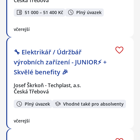
Česká Třebová
51 000 – 51 400 Kč
Plný úvazek
včerejší
🔧 Elektrikář / Údržbář
výrobních zařízení - JUNIOR⚡ +
Skvělé benefity 🎉
Josef Škrkoň - Techplast, a.s.
Česká Třebová
Plný úvazek
Vhodné také pro absolventy
včerejší