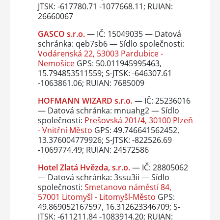
JTSK: -617780.71 -1077668.11; RUIAN:
26660067
GASCO s.r.o.
— IČ: 15049035 — Datová
schránka: qeb7sb6 — Sídlo společnosti:
Vodárenská 22, 53003 Pardubice -
Nemošice
GPS: 50.011945995463,
15.794853511559; S-JTSK: -646307.61
-1063861.06; RUIAN: 7685009
HOFMANN WIZARD s.r.o.
— IČ: 25236016
— Datová schránka: mnuahg2 — Sídlo
společnosti:
Prešovská 201/4, 30100 Plzeň
- Vnitřní Město
GPS: 49.746641562452,
13.376004779926; S-JTSK: -822526.69
-1069774.49; RUIAN: 24572586
Hotel Zlatá Hvězda, s.r.o.
— IČ: 28805062
— Datová schránka: 3ssu3ii — Sídlo
společnosti:
Smetanovo náměstí 84,
57001 Litomyšl - Litomyšl-Město
GPS:
49.869052167597, 16.312623346709; S-
JTSK: -611211.84 -1083914.20; RUIAN: