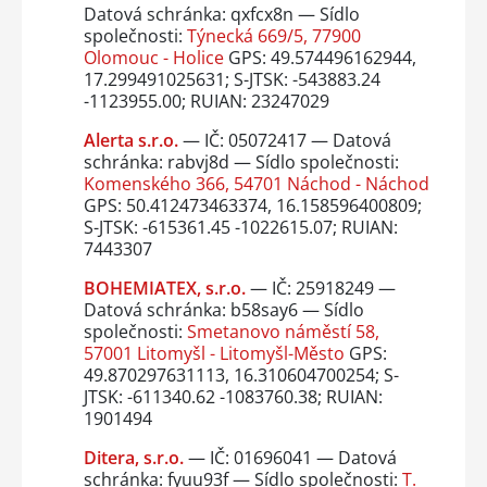
Datová schránka: qxfcx8n — Sídlo
společnosti:
Týnecká 669/5, 77900
Olomouc - Holice
GPS: 49.574496162944,
17.299491025631; S-JTSK: -543883.24
-1123955.00; RUIAN: 23247029
Alerta s.r.o.
— IČ: 05072417 — Datová
schránka: rabvj8d — Sídlo společnosti:
Komenského 366, 54701 Náchod - Náchod
GPS: 50.412473463374, 16.158596400809;
S-JTSK: -615361.45 -1022615.07; RUIAN:
7443307
BOHEMIATEX, s.r.o.
— IČ: 25918249 —
Datová schránka: b58say6 — Sídlo
společnosti:
Smetanovo náměstí 58,
57001 Litomyšl - Litomyšl-Město
GPS:
49.870297631113, 16.310604700254; S-
JTSK: -611340.62 -1083760.38; RUIAN:
1901494
Ditera, s.r.o.
— IČ: 01696041 — Datová
schránka: fyuu93f — Sídlo společnosti:
T.