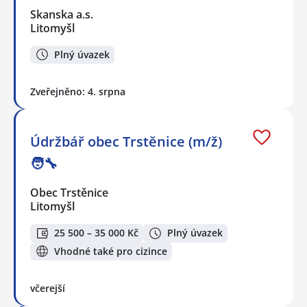
Skanska a.s.
Litomyšl
Plný úvazek
Zveřejněno: 4. srpna
Údržbář obec Trstěnice (m/ž)
🧑‍🔧
Obec Trstěnice
Litomyšl
25 500 – 35 000 Kč
Plný úvazek
Vhodné také pro cizince
včerejší