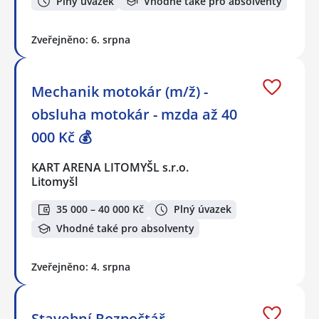
Plný úvazek
Vhodné také pro absolventy
Zveřejněno: 6. srpna
Mechanik motokár (m/ž) -
obsluha motokár - mzda až 40
000 Kč 💰
KART ARENA LITOMYŠL s.r.o.
Litomyšl
35 000 – 40 000 Kč
Plný úvazek
Vhodné také pro absolventy
Zveřejněno: 4. srpna
Stavební Rozpočtář -