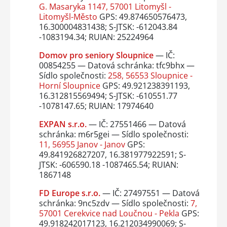
G. Masaryka 1147, 57001 Litomyšl -
Litomyšl-Město
GPS: 49.874650576473,
16.300004831438; S-JTSK: -612043.84
-1083194.34; RUIAN: 25224964
Domov pro seniory Sloupnice
— IČ:
00854255 — Datová schránka: tfc9bhx —
Sídlo společnosti:
258, 56553 Sloupnice -
Horní Sloupnice
GPS: 49.921238391193,
16.312815569494; S-JTSK: -610551.77
-1078147.65; RUIAN: 17974640
EXPAN s.r.o.
— IČ: 27551466 — Datová
schránka: m6r5gei — Sídlo společnosti:
11, 56955 Janov - Janov
GPS:
49.841926827207, 16.381977922591; S-
JTSK: -606590.18 -1087465.54; RUIAN:
1867148
FD Europe s.r.o.
— IČ: 27497551 — Datová
schránka: 9nc5zdv — Sídlo společnosti:
7,
57001 Cerekvice nad Loučnou - Pekla
GPS:
49.918242017123, 16.212034990069; S-