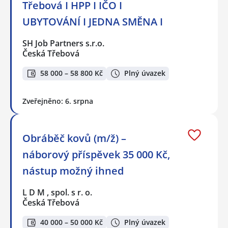
Třebová I HPP I IČO I
UBYTOVÁNÍ I JEDNA SMĚNA I
SH Job Partners s.r.o.
Česká Třebová
58 000 – 58 800 Kč
Plný úvazek
Zveřejněno: 6. srpna
Obráběč kovů (m/ž) –
náborový příspěvek 35 000 Kč,
nástup možný ihned
L D M , spol. s r. o.
Česká Třebová
40 000 – 50 000 Kč
Plný úvazek