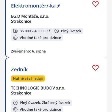
Elektromontér/-ka ⚡
EG.D Montáže, s.r.o.
Strakonice
35 000 – 40 000 Kč
Plný úvazek
Vhodné také pro cizince
Zveřejněno: 6. srpna
Zedník
Nutně vás hledají
TECHNOLOGIE BUDOV s.r.o.
Strakonice
Plný úvazek, Zkrácený úvazek
Vhodné také pro cizince