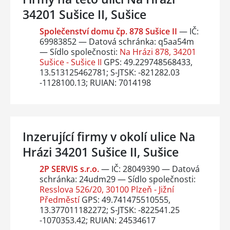
34201 Sušice II, Sušice
Společenství domu čp. 878 Sušice II
— IČ:
69983852 — Datová schránka: q5aa54m
— Sídlo společnosti:
Na Hrázi 878, 34201
Sušice - Sušice II
GPS: 49.229748568433,
13.513125462781; S-JTSK: -821282.03
-1128100.13; RUIAN: 7014198
Inzerující firmy v okolí ulice Na
Hrázi 34201 Sušice II, Sušice
2P SERVIS s.r.o.
— IČ: 28049390 — Datová
schránka: 24udm29 — Sídlo společnosti:
Resslova 526/20, 30100 Plzeň - Jižní
Předměstí
GPS: 49.741475510555,
13.377011182272; S-JTSK: -822541.25
-1070353.42; RUIAN: 24534617