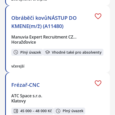
Obráběči kovůNÁSTUP DO
KMENE(m/ž) (A11480)
Manuvia Expert Recruitment CZ…
Horažďovice
Plný úvazek
Vhodné také pro absolventy
včerejší
Frézař-CNC
ATC Space s.r.o.
Klatovy
45 000 – 48 000 Kč
Plný úvazek