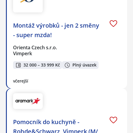
Montáž výrobků - jen 2 směny
- super mzda!
Orienta Czech s.r.o.
Vimperk
32 000 – 33 999 Kč
Plný úvazek
včerejší
Pomocník do kuchyně -
Rohde&Schwarz, Vimperk (M/