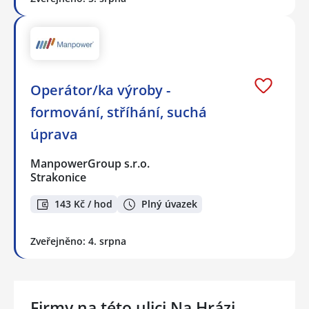
Operátor/ka výroby -
formování, stříhání, suchá
úprava
ManpowerGroup s.r.o.
Strakonice
143 Kč / hod
Plný úvazek
Zveřejněno: 4. srpna
Firmy na této ulici Na Hrázi