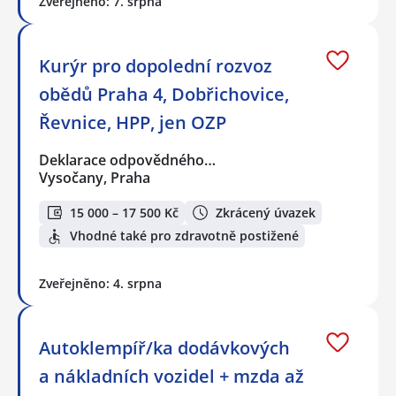
Zveřejněno: 7. srpna
Kurýr pro dopolední rozvoz
obědů Praha 4, Dobřichovice,
Řevnice, HPP, jen OZP
Deklarace odpovědného…
Vysočany, Praha
15 000 – 17 500 Kč
Zkrácený úvazek
Vhodné také pro zdravotně postižené
Zveřejněno: 4. srpna
Autoklempíř/ka dodávkových
a nákladních vozidel + mzda až