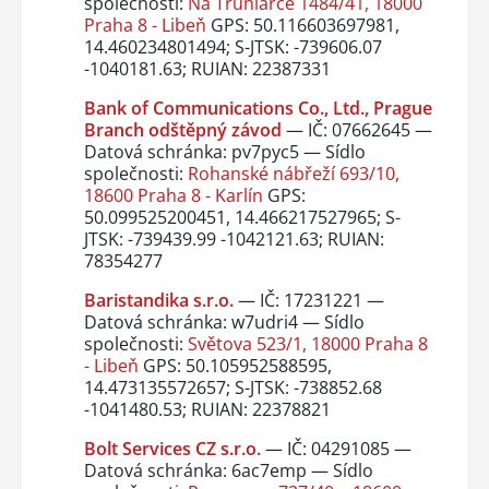
společnosti:
Na Truhlářce 1484/41, 18000
Praha 8 - Libeň
GPS: 50.116603697981,
14.460234801494; S-JTSK: -739606.07
-1040181.63; RUIAN: 22387331
Bank of Communications Co., Ltd., Prague
Branch odštěpný závod
— IČ: 07662645 —
Datová schránka: pv7pyc5 — Sídlo
společnosti:
Rohanské nábřeží 693/10,
18600 Praha 8 - Karlín
GPS:
50.099525200451, 14.466217527965; S-
JTSK: -739439.99 -1042121.63; RUIAN:
78354277
Baristandika s.r.o.
— IČ: 17231221 —
Datová schránka: w7udri4 — Sídlo
společnosti:
Světova 523/1, 18000 Praha 8
- Libeň
GPS: 50.105952588595,
14.473135572657; S-JTSK: -738852.68
-1041480.53; RUIAN: 22378821
Bolt Services CZ s.r.o.
— IČ: 04291085 —
Datová schránka: 6ac7emp — Sídlo