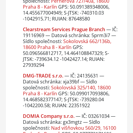
společnosti:
Pernerova 727/40a, 18600
Praha 8 - Karlín
GPS: 50.091389348006,
14.455677004949; S-JTSK: -740310.03
-1042915.71; RUIAN: 87648580
Clearstream Services Prague Branch
— IČ:
19116969 — Datová schránka: 5prm3i7 —
Sídlo společnosti:
Sokolovská 662/136b,
18600 Praha 8 - Karlín
GPS:
50.096566812717, 14.464108847329; S-
JTSK: -739634.12 -1042427.14; RUIAN:
27939294
DMG-TRADE s.r.o.
— IČ: 24135631 —
Datová schránka: xja39bf — Sídlo
společnosti:
Sokolovská 325/140, 18600
Praha 8 - Karlín
GPS: 50.099017093806,
14.468582377147; S-JTSK: -739280.04
-1042200.58; RUIAN: 22351922
DOMIA Company s.r.o.
— IČ: 03261034 —
Datová schránka: gx3mgtz — Sídlo
společnosti:
Nad višňovkou 560/29, 16100