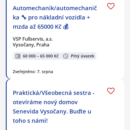
Automechanik/automechanič
ka 🔧 pro nákladní vozidla +
mzda až 65000 Kč 💰
VSP Fullservis, a.s.
Vysočany, Praha
60 000 – 65 000 Kč
Plný úvazek
Zveřejněno: 7. srpna
Praktická/Všeobecná sestra -
otevíráme nový domov
Senevida Vysočany. Buďte u
toho s námi!