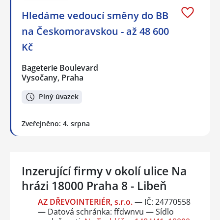
Hledáme vedoucí směny do BB
na Českomoravskou - až 48 600
Kč
Bageterie Boulevard
Vysočany, Praha
Plný úvazek
Zveřejněno: 4. srpna
Inzerující firmy v okolí ulice Na
hrázi 18000 Praha 8 - Libeň
AZ DŘEVOINTERIÉR, s.r.o.
— IČ: 24770558
— Datová schránka: ffdwnvu — Sídlo