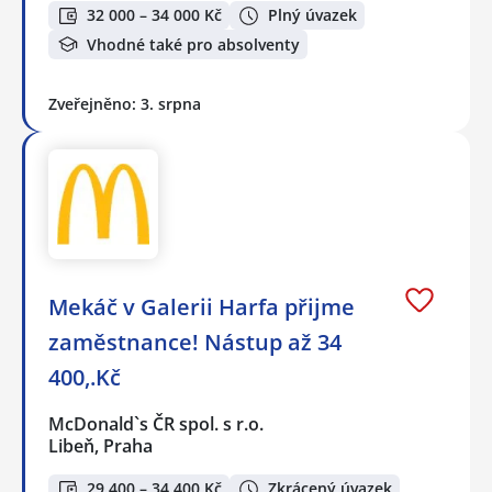
32 000 – 34 000 Kč
Plný úvazek
Vhodné také pro absolventy
Zveřejněno: 3. srpna
Mekáč v Galerii Harfa přijme
zaměstnance! Nástup až 34
400,.Kč
McDonald`s ČR spol. s r.o.
Libeň, Praha
29 400 – 34 400 Kč
Zkrácený úvazek